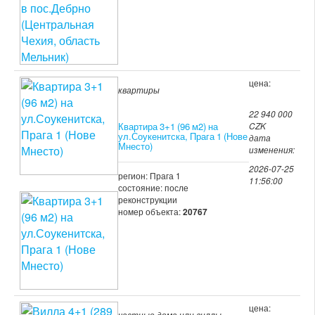
цена:
квартиры
22 940 000
Квартира 3+1 (96 м2) на
CZK
ул.Соукенитска, Прага 1 (Нове
дата
Мнесто)
изменения:
2026-07-25
регион: Прага 1
11:56:00
состояние: после
реконструкции
номер объекта:
20767
цена:
частные дома или виллы