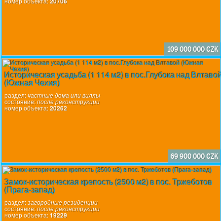
номер объекта:
20706
109 000 000 CZK
Историческая усадьба (1 114 м2) в пос.Глубока над Влтаво
(Южная Чехия)
раздел:
частные дома или виллы
состояние:
после реконструкции
номер объекта:
20262
69 900 000 CZK
Замок-историческая крепость (2500 м2) в пос. Тржеботов
(Прага-запад)
раздел:
загородные резиденции
состояние:
после реконструкции
номер объекта:
19229