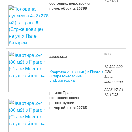
14:11:01
состояние: новостройка
номер объекта:
20766
цена:
квартиры
19 800 000
Квартира 2+1 (80 м2) в Праге 1
CZK
(Старе Мнесто) на
дата
ул.Войтешска
изменения:
2026-07-24
регион: Прага 1
13:47:05
состояние: после
реконструкции
номер объекта:
20765