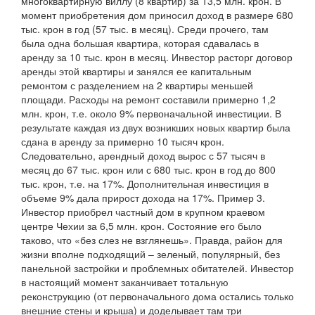
многоквартирную виллу (8 квартир) за 13,5 млн. крон. В
момент приобретения дом приносил доход в размере 680
тыс. крон в год (57 тыс. в месяц). Среди прочего, там
была одна большая квартира, которая сдавалась в
аренду за 10 тыс. крон в месяц. Инвестор расторг договор
аренды этой квартиры и занялся ее капитальным
ремонтом с разделением на 2 квартиры меньшей
площади. Расходы на ремонт составили примерно 1,2
млн. крон, т.е. около 9% первоначальной инвестиции. В
результате каждая из двух возникших новых квартир была
сдана в аренду за примерно 10 тысяч крон.
Следовательно, арендный доход вырос с 57 тысяч в
месяц до 67 тыс. крон или с 680 тыс. крон в год до 800
тыс. крон, т.е. на 17%. Дополнительная инвестиция в
объеме 9% дала прирост дохода на 17%. Пример 3.
Инвестор приобрел частный дом в крупном краевом
центре Чехии за 6,5 млн. крон. Состояние его было
таково, что «без слез не взглянешь». Правда, район для
жизни вполне подходящий – зеленый, популярный, без
панельной застройки и проблемных обитателей. Инвестор
в настоящий момент заканчивает тотальную
реконструкцию (от первоначального дома остались только
внешние стены и крыша) и доделывает там три