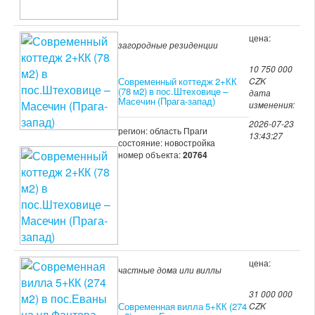
цена:
загородные резиденции
10 750 000
Современный коттедж 2+КК
CZK
(78 м2) в пос.Штеховице –
дата
Масечин (Прага-запад)
изменения:
2026-07-23
регион: область Праги
13:43:27
состояние: новостройка
номер объекта:
20764
цена:
частные дома или виллы
31 000 000
Современная вилла 5+КК (274
CZK