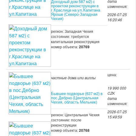
Доходный дом 587 м2) с
дата
проектом реконструкции в
изменения:
г.Краслице на ул.Капитана
Яроше (Северо-Западная
2026-07-25
Чехия)
16:20:46
регион: Западная Чехия
состояние: требуется
капитальная реконструкция
номер объекта:
20769
цена:
частные дома или виллы
19 990 000
Бывшее подворье (637 м2) в
CZK
пос.Дебрно (Центральная
дата
Чехия, область Мельник)
изменения:
2026-07-25
регион: Центральная Чехия
15:49:59
состояние: после
реконструкции
номер объекта:
20768