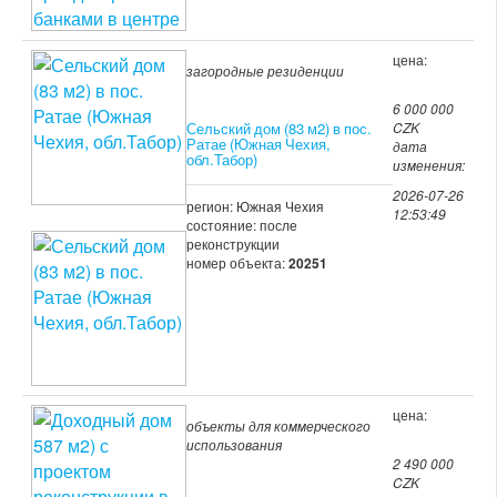
цена:
загородные резиденции
6 000 000
Сельский дом (83 м2) в пос.
CZK
Ратае (Южная Чехия,
дата
обл.Табор)
изменения:
2026-07-26
регион: Южная Чехия
12:53:49
состояние: после
реконструкции
номер объекта:
20251
цена:
объекты для коммерческого
использования
2 490 000
CZK