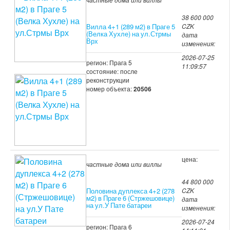
38 600 000
Вилла 4+1 (289 м2) в Праге 5
CZK
(Велка Хухле) на ул.Стрмы
дата
Врх
изменения:
2026-07-25
регион: Прага 5
11:09:57
состояние: после
реконструкции
номер объекта:
20506
цена:
частные дома или виллы
44 800 000
Половина дуплекса 4+2 (278
CZK
м2) в Праге 6 (Стржешовице)
дата
на ул.У Пате батареи
изменения:
2026-07-24
регион: Прага 6