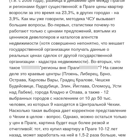
(т.е. с 2008 года), разница в динамике цен между Прагой
и регионами будет существенной: в Праге цены квартир
возросли за это время на 23,3%, в других городах - на
3,9%. Как мы уже говорили, методика ЧСУ вызывает
большие вопросы. Во-первых, статистики почему-то
работают только с ценами предложений, взятыми из
ценников девелоперов и каталогов агентств
недвижимости (хотя совершенно непонятно, что мешает
государственной организации получать данные о
реальных ценах сделок от другой государственной
организации - кадастра недвижимости). Во-вторых, что
такое \\\\\\\\\\\\\\\"регионы вне Праги\\\\\\\\\\\\\\\"? На самом
деле это краевые центры (Плзень, Либерец, Брно,
Острава, Карловы Вары, Градец Кралове, Чешске
Будейовице, Пардубице, Злин, Йиглава, Оломоуц, Усти
над Лабем), города Кладно и Опава, а также - 12
выбранных городов с населением от 10 до 50 тыс.
человек, из которых 9 находятся в Центральной Чехии.
Насколько такая выборка дает корректное представление
о Чехии в целом - вопрос. Однако, можно остаться только
у цен в Праге, картина будет еще более резкой и
отчетливой: тот, кто купил квартиру в Праге 10-12 лет
назад, может заработать на ней в 1,5-2 раза больше, чем