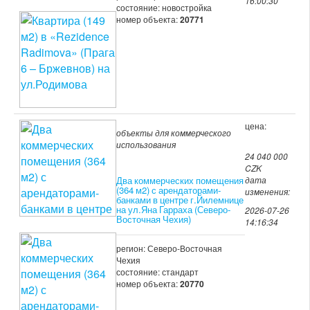
16:00:30
состояние: новостройка
номер объекта:
20771
цена:
объекты для коммерческого
использования
24 040 000
CZK
Два коммерческих помещения
дата
(364 м2) с арендаторами-
изменения:
банками в центре г.Йилемнице
на ул.Яна Гарраха (Северо-
2026-07-26
Восточная Чехия)
14:16:34
регион: Северо-Восточная
Чехия
состояние: стандарт
номер объекта:
20770