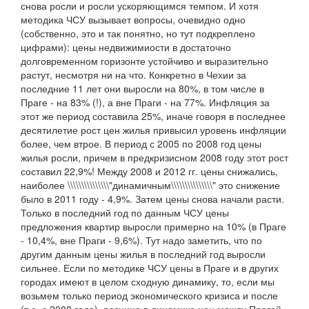
снова росли и росли ускоряющимся темпом. И хотя
методика ЧСУ вызывает вопросы, очевидно одно
(собственно, это и так понятно, но тут подкреплено
цифрами): цены недвижимиости в достаточно
долговременном горизонте устойчиво и выразительно
растут, несмотря ни на что. Конкретно в Чехии за
последние 11 лет они выросли на 80%, в том числе в
Праге - на 83% (!), а вне Праги - на 77%. Инфляция за
этот же период составила 25%, иначе говоря в последнее
десятилетие рост цен жилья привысил уровень инфляции
более, чем втрое. В период с 2005 по 2008 год цены
жилья росли, причем в предкризисном 2008 году этот рост
составил 22,9%! Между 2008 и 2012 гг. цены снижались,
наиболее \\\\\\\\\\\\\\\"динамичным\\\\\\\\\\\\\\\" это снижение
было в 2011 году - 4,9%. Затем цены снова начали расти.
Только в последний год по данным ЧСУ цены
предложения квартир выросли примерно на 10% (в Праге
- 10,4%, вне Праги - 9,6%). Тут надо заметить, что по
другим данным цены жилья в последний год выросли
сильнее. Если по методике ЧСУ цены в Праге и в других
городах имеют в целом сходную динамику, то, если мы
возьмем только период экономического кризиса и после