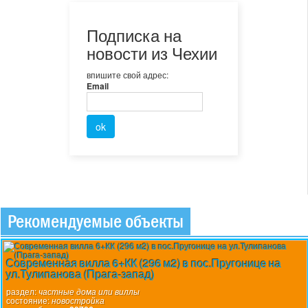
Подписка на
новости из Чехии
впишите свой адрес:
Email
Рекомендуемые объекты
Современная вилла 6+КК (296 м2) в пос.Пругонице на
ул.Тулипанова (Прага-запад)
раздел:
частные дома или виллы
состояние:
новостройка