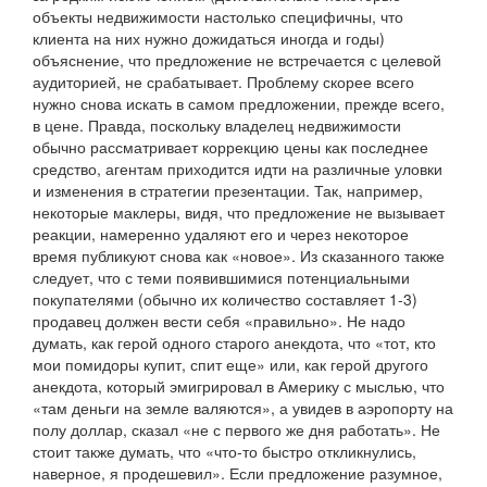
объекты недвижимости настолько специфичны, что
клиента на них нужно дожидаться иногда и годы)
объяснение, что предложение не встречается с целевой
аудиторией, не срабатывает. Проблему скорее всего
нужно снова искать в самом предложении, прежде всего,
в цене. Правда, поскольку владелец недвижимости
обычно рассматривает коррекцию цены как последнее
средство, агентам приходится идти на различные уловки
и изменения в стратегии презентации. Так, например,
некоторые маклеры, видя, что предложение не вызывает
реакции, намеренно удаляют его и через некоторое
время публикуют снова как «новое». Из сказанного также
следует, что с теми появившимися потенциальными
покупателями (обычно их количество составляет 1-3)
продавец должен вести себя «правильно». Не надо
думать, как герой одного старого анекдота, что «тот, кто
мои помидоры купит, спит еще» или, как герой другого
анекдота, который эмигрировал в Америку с мыслью, что
«там деньги на земле валяются», а увидев в аэропорту на
полу доллар, сказал «не с первого же дня работать». Не
стоит также думать, что «что-то быстро откликнулись,
наверное, я продешевил». Если предложение разумное,