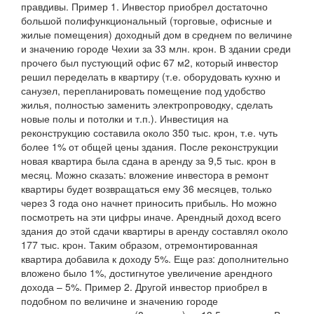
правдивы. Пример 1. Инвестор приобрел достаточно
большой полифункциональный (торговые, офисные и
жилые помещения) доходный дом в среднем по величине
и значению городе Чехии за 33 млн. крон. В здании среди
прочего был пустующий офис 67 м2, который инвестор
решил переделать в квартиру (т.е. оборудовать кухню и
санузел, перепланировать помещение под удобство
жилья, полностью заменить электропроводку, сделать
новые полы и потолки и т.п.). Инвестиция на
реконструкцию составила около 350 тыс. крон, т.е. чуть
более 1% от общей цены здания. После реконструкции
новая квартира была сдана в аренду за 9,5 тыс. крон в
месяц. Можно сказать: вложение инвестора в ремонт
квартиры будет возвращаться ему 36 месяцев, только
через 3 года оно начнет приносить прибыль. Но можно
посмотреть на эти цифры иначе. Арендный доход всего
здания до этой сдачи квартиры в аренду составлял около
177 тыс. крон. Таким образом, отремонтированная
квартира добавила к доходу 5%. Еще раз: дополнительно
вложено было 1%, достигнутое увеличение арендного
дохода – 5%. Пример 2. Другой инвестор приобрел в
подобном по величине и значению городе