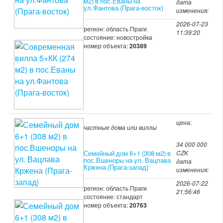
м2) в пос.Еваны на
дата
ул.Фантова (Прага-восток)
изменения:
2026-07-23
регион: область Праги
11:39:20
состояние: новостройка
номер объекта:
20389
цена:
частные дома или виллы
34 000 000
Семейный дом 6+1 (308 м2) в
CZK
пос.Вшеноры на ул. Вацлава
дата
Кржена (Прага-запад)
изменения:
2026-07-22
регион: область Праги
21:56:46
состояние: стандарт
номер объекта:
20763