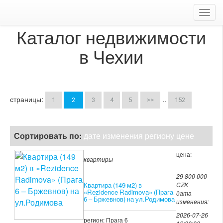
Toggl
navig
Каталог недвижимости
в Чехии
страницы:
..
1
2
3
4
5
>>
152
Сортировать по:
дате изменения
региону
цене
цена:
квартиры
29 800 000
Квартира (149 м2) в
CZK
«Rezidence Radimova» (Прага
дата
6 – Бржевнов) на ул.Родимова
изменения:
2026-07-26
регион: Прага 6