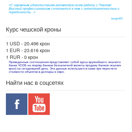
«С огромным удовольствием рекомендую всем работу с Павлом!
Высокий профессионализм сочетается в нем с интеллигентностью и
порядочность...»
sergei65
Курс чешской кроны
1 USD -
20.496 крон
1 EUR -
23.616 крон
1 RUR -
0 крон
Приведенные соотношения представляют собой курсы крупнейшего чешского
банка ЧСОБ на покупку банком безналичной валюты продажу банком чешских
крон) на сегодняшний день. Эти данные используются нами при пересчете
стоимости объектов в доллары и евро.
Найти нас в соцсетях