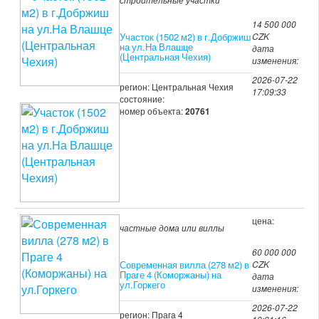
14 500 000
Участок (1502 м2) в г.Добржиш
CZK
на ул.На Влашце
дата
(Центральная Чехия)
изменения:
2026-07-22
регион: Центральная Чехия
17:09:33
состояние:
номер объекта:
20761
цена:
частные дома или виллы
60 000 000
Современная вилла (278 м2) в
CZK
Праге 4 (Коморжаны) на
дата
ул.Горкего
изменения:
2026-07-22
регион: Прага 4