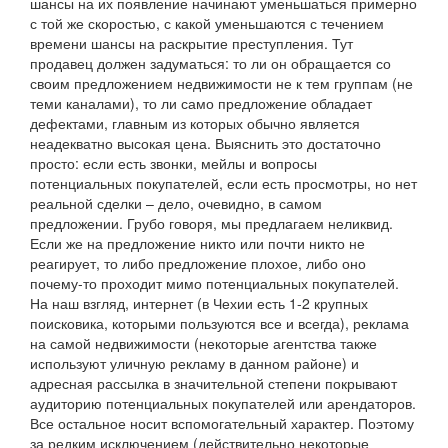
шансы на их появление начинают уменьшаться примерно
с той же скоростью, с какой уменьшаются с течением
времени шансы на раскрытие преступления. Тут
продавец должен задуматься: то ли он обращается со
своим предложением недвижимости не к тем группам (не
теми каналами), то ли само предложение обладает
дефектами, главным из которых обычно является
неадекватно высокая цена. Выяснить это достаточно
просто: если есть звонки, мейлы и вопросы
потенциальных покупателей, если есть просмотры, но нет
реальной сделки – дело, очевидно, в самом
предложении. Грубо говоря, мы предлагаем неликвид.
Если же на предложение никто или почти никто не
реагирует, то либо предложение плохое, либо оно
почему-то проходит мимо потенциальных покупателей.
На наш взгляд, интернет (в Чехии есть 1-2 крупных
поисковика, которыми пользуются все и всегда), реклама
на самой недвижимости (некоторые агентства также
используют уличную рекламу в данном районе) и
адресная рассылка в значительной степени покрывают
аудиторию потенциальных покупателей или арендаторов.
Все остальное носит вспомогательный характер. Поэтому
за редким исключением (действительно некоторые