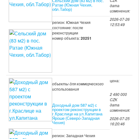
Сельский дом (83 м2) в пос.
CZK
Ратае (Южная Чехия,
дата
обл.Табор)
изменения:
2026-07-26
регион: Южная Чехия
12:53:49
состояние: после
реконструкции
номер объекта:
20251
цена:
объекты для коммерческого
использования
2 490 000
CZK
Доходный дом 587 м2) с
дата
проектом реконструкции в
изменения:
г.Краслице на ул.Капитана
Яроше (Северо-Западная
2026-07-25
Чехия)
16:20:46
регион: Западная Чехия