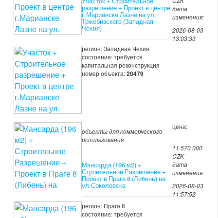
Участок + Строительное
CZK
разрешение + Проект в центре
дата
г.Марианске Лазне на ул.
изменения:
Тржебизскего (Западная
Чехия)
2026-08-03
13:03:33
регион: Западная Чехия
состояние: требуется
капитальная реконструкция
номер объекта:
20479
цена:
объекты для коммерческого
использования
11 570 000
CZK
Мансарда (196 м2) +
дата
Строительное Разрешение +
изменения:
Проект в Праге 8 (Либень) на
ул.Соколовска
2026-08-03
11:57:52
регион: Прага 8
состояние: требуется