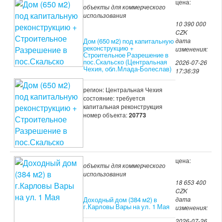
цена:
объекты для коммерческого
использования
10 390 000
CZK
Дом (650 м2) под капитальную
дата
реконструкцию +
изменения:
Строительное Разрешение в
пос.Скальско (Центральная
2026-07-26
Чехия, обл.Млада-Болеслав)
17:36:39
регион: Центральная Чехия
состояние: требуется
капитальная реконструкция
номер объекта:
20773
цена:
объекты для коммерческого
использования
18 653 400
CZK
Доходный дом (384 м2) в
дата
г.Карловы Вары на ул. 1 Мая
изменения:
2026-07-26