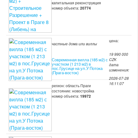
капитальная реконструкция
номер объекта:
20774
цена:
частные дома или виллы
19 990 000
Современная вилла (185 м2) с
CZK
участком (1 213 м2) в
дата
пос.Грусице на ул.У Потока
изменения:
(Прага-восток)
2026-07-28
16:11:07
регион: область Праги
состояние: новостройка
номер объекта:
19972