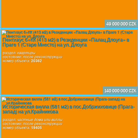
первого этажа визуально объединяет интерьер и ухоженны
2-ой этаж: просторная главная спальня с собственно
гардеробной и ванной комнатой, вторая спальня с ванн
комнатой и выходом на террасу, с приятным видом н
49 000 000 CZK
окрестности. В подвале размещены технические помещени
строительстве виллы максимальное внимание было уде
Пентхаус 6+КК (413 м2) в Резиденции «Палац Длоуга» в
качеству, деталям и долговечным материалам. В конструкц
Праге 1 (Старе Мнесто) на ул. Длоуга
удачно сочетаются открытые бетонные элементы с традиц
раздел:
квартиры
керамической кладкой и стальными колоннами. Основной 
состояние:
после реконструкции
южного фасада - это крупноформатное безрамное остекле
номер объекта:
20362
алюминиевых профилях, вентилируемый фасад верхнего 
облицован натуральным кедром, плоская «зеленая» кр
улучшает микроклимат и обеспечивает дому естествен
теплоизоляцию. Отопление (теплые полы и радиаторы) - г
котел Viessmann. Сад визуально разделен на переднюю и 
140 000 000 CZK
части, задняя часть предназначена для отдыха у открыт
бассейна (15 м) с солярной пленкой. Уход за садом
Историческая вилла (581 м2) в пос.Добржиховице (Прага-
осуществляется с помощью системы орошения, подключен
запад) на ул.Крайникова
большому резервуару для сбора дождевой воды. На учас
раздел:
частные дома или виллы
имеется 4 парковочных места, вся территория огорожена г
состояние:
после реконструкции
зеленой стеной. Вилла расположена на боковой улице
номер объекта:
19405
нескольких шагах от главной площади. Пос.Пругонице уже