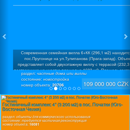
Современная семейная вилла 6+КК (296,1 м2) находитс
пос.Пругонице на ул.Тулипанова (Прага-запад). Объек
представляет собой двухэтажную виллу с террасой (232,3
построенную на участке площадью 1603 м2. Площадь застр
раздел:
частные дома или виллы
421 м2, площадь сада – 1182 м2. Дом был построен в 2020 
состояние:
новостройка
проекту, разработанному профессиональными архитекто
109 000 000 CZK
номер объекта:
20706
Расположение виллы вдоль северной стороны участка поз
наиболее рационально спланировать территорию и вывес
первый план просторный солнечный сад. 1-ый этаж: холл, к
Гостиничный комплекс 4* (3 200 м2) в пос. Початки (Юго-
живописный внутренний атриум, просторная гостиная со ст
Восточная Чехия)
и кухонной зонами с выходом через раздвижные стеклянные
на главную террасу у бассейна, 2 спальни с ванными комн
раздел:
объекты для коммерческого использования
состояние:
требуется частичная реконструкция
комната отдыха с видом на сад, гардеробная, туалет, клад
номер объекта:
16081
место для хранения вещей и прачечная. Панорамное осте