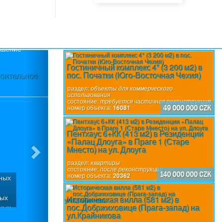
Next
Гостиничный комплекс 4* (3 200 м2) в
пос. Початки (Юго-Восточная Чехия)
троительное
раздел:
объекты для коммерческого
использования
состояние:
требуется частичная реконструкция
номер объекта:
16081
49 000 000 CZK
Пентхаус 6+КК (413 м2) в Резиденции
«Палац Длоуга» в Праге 1 (Старе
Мнесто) на ул. Длоуга
раздел:
квартиры
состояние:
после реконструкции
140 000 000 CZK
номер объекта:
20362
нных
ных
Историческая вилла (581 м2) в
пос.Добржиховице (Прага-запад) на
ных
ул.Крайникова
дь -