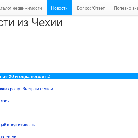
аталог недвижимости
Новости
Вопрос/Ответ
Полезно зн
сти из Чехии
ние 20 и одна новость:
гионах растут быстрым темпом
илось
иций в недвижимость
ипотеками