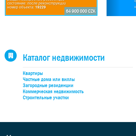
24
состояние:
после реконструкции
номер объекта:
19229
Про
64 900 000 CZK
ве
уча
м² 
вы
в
площ
1
Каталог недвижимости
Тер
Квартиры
ас
Частные дома или виллы
Загородные резиденции
Че
Коммерческая недвижимость
авт
Строительные участки