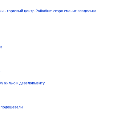
и - торговый центр Palladium скоро сменит владельца
ов
е
му жилью и девелопменту
ма подешевели