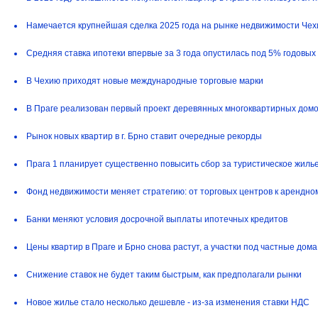
Намечается крупнейшая сделка 2025 года на рынке недвижимости Чехи
Средняя ставка ипотеки впервые за 3 года опустилась под 5% годовых
В Чехию приходят новые международные торговые марки
В Праге реализован первый проект деревянных многоквартирных дом
Рынок новых квартир в г. Брно ставит очередные рекорды
Прага 1 планирует существенно повысить сбор за туристическое жиль
Фонд недвижимости меняет стратегию: от торговых центров к арендно
Банки меняют условия досрочной выплаты ипотечных кредитов
Цены квартир в Праге и Брно снова растут, а участки под частные до
Снижение ставок не будет таким быстрым, как предполагали рынки
Новое жилье стало несколько дешевле - из-за изменения ставки НДС