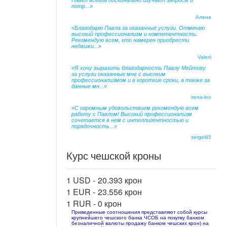
Павел всегда досконально изучает запросы и
потр...»
Алена
«Благодарю Павла за оказанные услуги. Отмечаю
высокий профессионализм и компетентность.
Рекомендую всем, кто намерен приобрести
недвижи...»
Valerii
«Я хочу выразить благодарность Павлу Мейтову
за услуги оказанные мне с высоким
профессионализмом и в короткие сроки, а также за
данные мн...»
irena-leo
«С огромным удовольствием рекомендую всем
работу с Павлом! Высокий профессионализм
сочетается в нем с интеллигентностью и
порядочность...»
sergei65
Курс чешской кроны
1 USD -
20.393 крон
1 EUR -
23.556 крон
1 RUR -
0 крон
Приведенные соотношения представляют собой курсы
крупнейшего чешского банка ЧСОБ на покупку банком
безналичной валюты продажу банком чешских крон) на