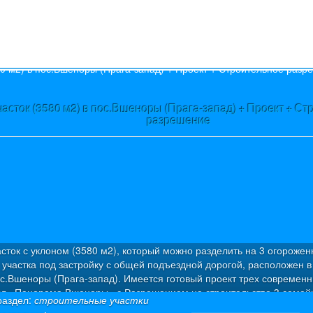
s
часток (3580 м2) в пос.Вшеноры (Прага-запад) + Проект + С
разрешение
сток с уклоном (3580 м2), который можно разделить на 3 огороже
участка под застройку с общей подъездной дорогой, расположен в
с.Вшеноры (Прага-запад). Имеется готовый проект трех современ
лл «Панорама Вшеноры» с Разрешением на строительство 3 семей
раздел:
строительные участки
ов: Вилла «Х» (6/7+1): Площадь участка - 1026 м², полезная площа