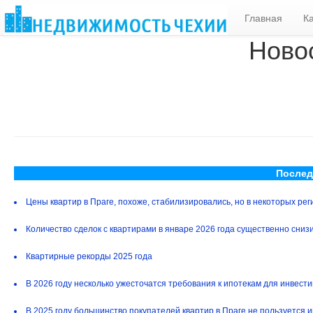
Главная
К
Ново
Послед
Цены квартир в Праге, похоже, стабилизировались, но в некоторых ре
Количество сделок с квартирами в январе 2026 года существенно сниз
Квартирные рекорды 2025 года
В 2026 году несколько ужесточатся требования к ипотекам для инвест
В 2025 году большинство покупателей квартир в Праге не пользуется 