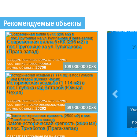
Рекомендуемые объекты
Previou
Современная вилла 6+КК (296 м2) в
пос.Пругонице на ул.Тулипанова
У
(Прага-запад)
раздел:
частные дома или виллы
состояние:
новостройка
109 000 000 CZK
номер объекта:
20706
Историческая усадьба (1 114 м2) в
пос.Глубока над Влтавой (Южная
Чехия)
раздел:
частные дома или виллы
состояние:
после реконструкции
69 900 000 CZK
номер объекта:
20262
Уча
по
Замок-историческая крепость (2500 м2)
в пос. Тржеботов (Прага-запад)
ви
дом
раздел:
загородные резиденции