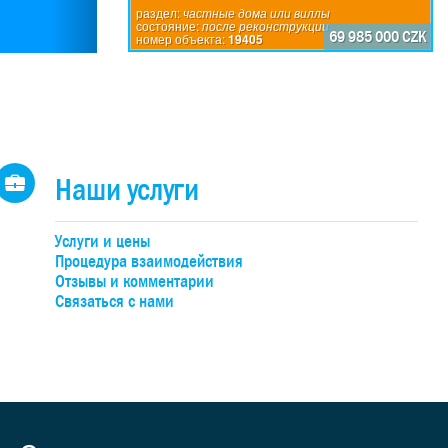
%).
раздел:
частные дома или виллы
состояние:
после реконструкции
о на
69 985 000 CZK
номер объекта:
19405
адь
65,3
ямым
 на
ая
ройки
е.
Наши услуги
чные
,
Услуги и цены
 на
Процедура взаимодействия
,
Отзывы и комментарии
 на
Связаться с нами
рямо