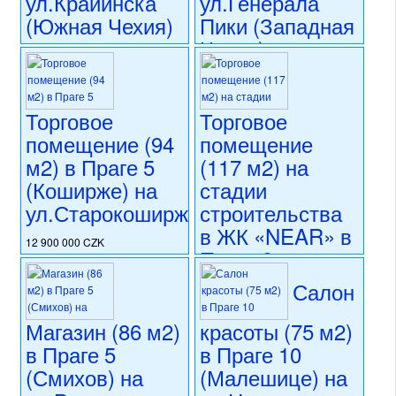
ул.Крайинска
ул.Генерала
(Южная Чехия)
Пики (Западная
Чехия)
8 950 000 CZK
регион:Южная Чехия
10 500 000 CZK
раздел: объекты для
регион:Западная Чехия
коммерческого использования
раздел: объекты для
Торговое
Торговое
состояние: стандарт
коммерческого использования
помещение (94
помещение
номер объекта:
20638
состояние: стандарт
м2) в Праге 5
(117 м2) на
номер объекта:
20567
(Коширже) на
стадии
ул.Старокоширжска
строительства
в ЖК «NEAR» в
12 900 000 CZK
Праге 8
регион:Прага 5
(Либень) на
раздел: объекты для
Салон
коммерческого использования
ул.На Копечку
состояние: новостройка
Магазин (86 м2)
красоты (75 м2)
номер объекта:
20556
11 980 000 CZK
в Праге 5
в Праге 10
регион:Прага 8
раздел: объекты для
(Смихов) на
(Малешице) на
коммерческого использования