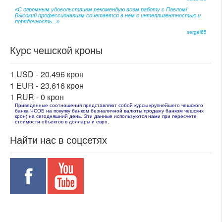
«С огромным удовольствием рекомендую всем работу с Павлом!
Высокий профессионализм сочетается в нем с интеллигентностью и
порядочность...»
sergei65
Курс чешской кроны
1 USD -
20.496 крон
1 EUR -
23.616 крон
1 RUR -
0 крон
Приведенные соотношения представляют собой курсы крупнейшего чешского
банка ЧСОБ на покупку банком безналичной валюты продажу банком чешских
крон) на сегодняшний день. Эти данные используются нами при пересчете
стоимости объектов в доллары и евро.
Найти нас в соцсетях