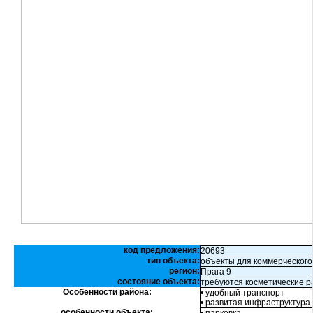
код предложения:
20693
тип объекта:
объекты для коммерческого
регион:
Прага 9
состояние объекта:
требуются косметические 
Особенности района:
• удобный транспорт
• развитая инфраструктура
особенности объекта: