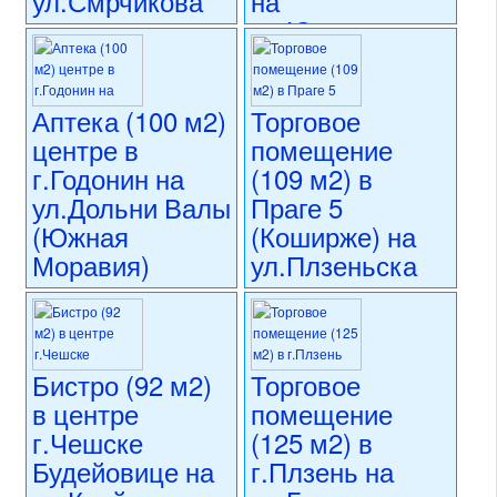
ул.Смрчикова
на
ул.Югославска
10 490 000 CZK
регион:Прага 8
8 990 000 CZK
раздел: объекты для
регион:Карловы Вары
коммерческого использования
раздел: объекты для
Аптека (100 м2)
Торговое
состояние: новостройка
коммерческого использования
центре в
помещение
номер объекта:
20776
состояние: стандарт
г.Годонин на
(109 м2) в
номер объекта:
20742
ул.Дольни Валы
Праге 5
(Южная
(Коширже) на
Моравия)
ул.Плзеньска
10 500 000 CZK
11 900 000 CZK
регион:Южная Моравия
регион:Прага 5
раздел: объекты для
раздел: объекты для
коммерческого использования
коммерческого использования
Бистро (92 м2)
Торговое
состояние: новостройка
состояние: после
в центре
помещение
номер объекта:
20703
реконструкции
номер объекта:
20286
г.Чешске
(125 м2) в
Будейовице на
г.Плзень на