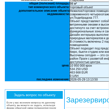
• парковка
общая (полезная) площадь:
98 м²
тип коммерческого объекта:
торговый объект
дополнительное описание обьекта
Нежилое/торговое помещени
недвижимости:
современного четырехэтажн
ул.Подебрадска 777.
Объект представляет собой
витринными окнами и высо
достигнуто за счет встрое
функциональные зоны и сан
Дизайн интерьера выполнен
природных материалов и де
В стоимость включены 2 па
помещением.
Объект подходит под предс
бюро, бьюти-студию или ков
Высочаны сегодня — это с
район Праги с развитой ин
доступностью центра.
цена:
10 950 000 крон
534 250 USD
463 668 EUR
0 UAH
последнее изменение:
2026-05-29 13:13:50
Зарезервир
Если у вас возникли вопросы по данному
объекту, вы можете их задать, используя
форму обратной связи (
откроется после