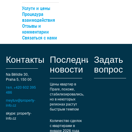
Услуги и цены
Процедура
взаимодействия
Отзывы и
комментарии
Связаться с нами
Контакты
Последние
Задать
новости
вопрос
Na Bělidle 30,
Praha 5, 150 00
Цены квартир в
тел. +420 602 395
Праге, похоже,
486
стабилизировались,
но в некоторых
meytuv@property-
регионах растут
info.cz
быстрым темпом
skype: property-
info.cz
Количество сделок
с квартирами в
январе 2026 года