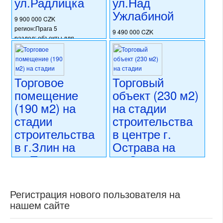
ул.Радлицка
ул.Над
состояние: новостройка
Ужлабиной
номер объекта:
20541
9 900 000 CZK
регион:Прага 5
9 490 000 CZK
раздел: объекты для
регион:Прага 10
коммерческого использования
раздел: объекты для
состояние: стандарт
коммерческого использования
номер объекта:
20493
состояние: новостройка
Торговое
Торговый
номер объекта:
18155
помещение
объект (230 м2)
(190 м2) на
на стадии
стадии
строительства
строительства
в центре г.
в г.Злин на
Острава на
ул.Тржида
ул.Стодольни
Томаше Бати
(Силезия)
(Южная
10 900 000 CZK
Регистрация нового пользователя на
Моравия)
регион:Силезия
нашем сайте
раздел: объекты для
13 114 000 CZK
коммерческого использования