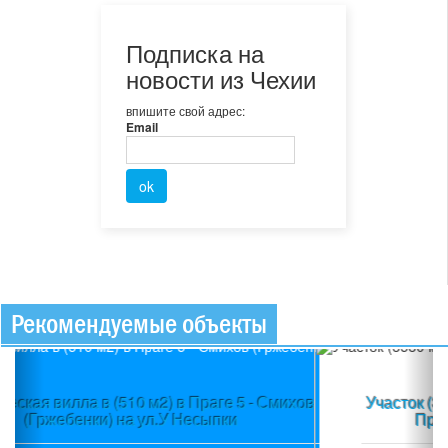
Подписка на
новости из Чехии
впишите свой адрес:
Email
Рекомендуемые объекты
Previous
Ne
Участок (3580 м2) в пос.Вшеноры (Прага-запад) +
Проект + Строительное разрешение