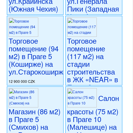
ул.Крайинска
ул.Генерала
(Южная Чехия)
Пики (Западная
Чехия)
8 950 000 CZK
регион:Южная Чехия
10 500 000 CZK
раздел: объекты для
регион:Западная Чехия
коммерческого использования
раздел: объекты для
Торговое
Торговое
состояние: стандарт
коммерческого использования
помещение (94
помещение
номер объекта:
20638
состояние: стандарт
м2) в Праге 5
(117 м2) на
номер объекта:
20567
(Коширже) на
стадии
ул.Старокоширжска
строительства
в ЖК «NEAR» в
12 900 000 CZK
Праге 8
регион:Прага 5
(Либень) на
раздел: объекты для
Салон
коммерческого использования
ул.На Копечку
состояние: новостройка
Магазин (86 м2)
красоты (75 м2)
номер объекта:
20556
11 980 000 CZK
в Праге 5
в Праге 10
регион:Прага 8
раздел: объекты для
(Смихов) на
(Малешице) на
коммерческого использования