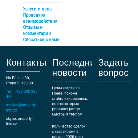
Услуги и цены
Процедура
взаимодействия
Отзывы и
комментарии
Связаться с нами
Контакты
Последние
Задать
новости
вопрос
Na Bělidle 30,
Praha 5, 150 00
Цены квартир в
тел. +420 602 395
Праге, похоже,
486
стабилизировались,
но в некоторых
meytuv@property-
регионах растут
info.cz
быстрым темпом
skype: property-
info.cz
Количество сделок
с квартирами в
январе 2026 года