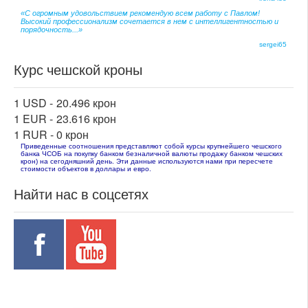
«С огромным удовольствием рекомендую всем работу с Павлом!
Высокий профессионализм сочетается в нем с интеллигентностью и
порядочность...»
sergei65
Курс чешской кроны
1 USD -
20.496 крон
1 EUR -
23.616 крон
1 RUR -
0 крон
Приведенные соотношения представляют собой курсы крупнейшего чешского
банка ЧСОБ на покупку банком безналичной валюты продажу банком чешских
крон) на сегодняшний день. Эти данные используются нами при пересчете
стоимости объектов в доллары и евро.
Найти нас в соцсетях