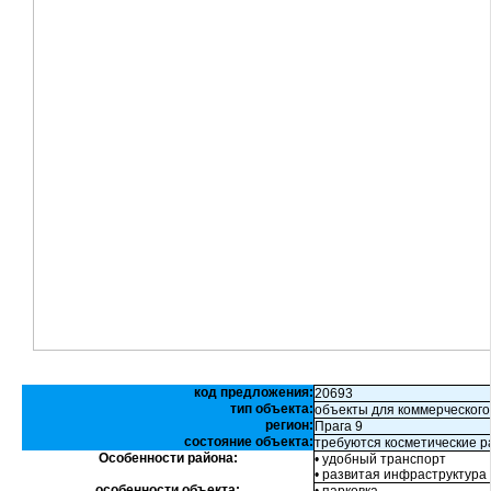
код предложения:
20693
тип объекта:
объекты для коммерческого
регион:
Прага 9
состояние объекта:
требуются косметические 
Особенности района:
• удобный транспорт
• развитая инфраструктура
особенности объекта: