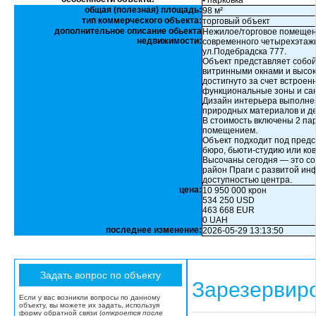
• парковка
общая (полезная) площадь:
98 м²
тип коммерческого объекта:
торговый объект
дополнительное описание обьекта
Нежилое/торговое помещени
недвижимости:
современного четырехэтажн
ул.Подебрадска 777.
Объект представляет собой
витринными окнами и высо
достигнуто за счет встрое
функциональные зоны и сан
Дизайн интерьера выполнен
природных материалов и де
В стоимость включены 2 па
помещением.
Объект подходит под предс
бюро, бьюти-студию или ков
Высочаны сегодня — это с
район Праги с развитой ин
доступностью центра.
цена:
10 950 000 крон
534 250 USD
463 668 EUR
0 UAH
последнее изменение:
2026-05-29 13:13:50
Зарезервир
Если у вас возникли вопросы по данному
объекту, вы можете их задать, используя
форму обратной связи (
откроется после