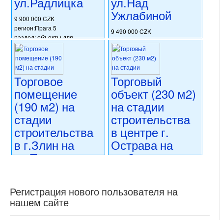
ул.Радлицка
ул.Над
состояние: новостройка
Ужлабиной
номер объекта:
20541
9 900 000 CZK
регион:Прага 5
9 490 000 CZK
раздел: объекты для
регион:Прага 10
коммерческого использования
раздел: объекты для
состояние: стандарт
коммерческого использования
номер объекта:
20493
состояние: новостройка
Торговое
Торговый
номер объекта:
18155
помещение
объект (230 м2)
(190 м2) на
на стадии
стадии
строительства
строительства
в центре г.
в г.Злин на
Острава на
ул.Тржида
ул.Стодольни
Томаше Бати
(Силезия)
(Южная
10 900 000 CZK
Регистрация нового пользователя на
Моравия)
регион:Силезия
нашем сайте
раздел: объекты для
13 114 000 CZK
коммерческого использования