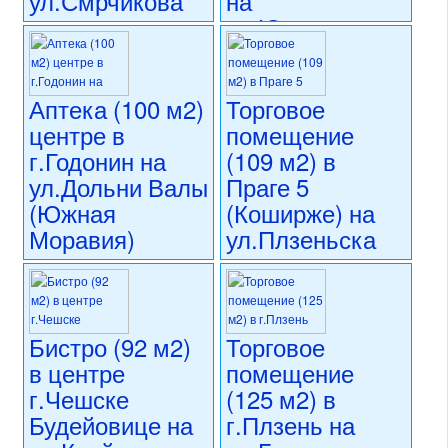
ул.Смрчикова
на
ул.Югославска
10 490 000 CZK
регион:Прага 8
8 990 000 CZK
раздел: объекты для
регион:Карловы Вары
коммерческого использования
раздел: объекты для
Аптека (100 м2)
Торговое
состояние: новостройка
коммерческого использования
центре в
помещение
номер объекта:
20776
состояние: стандарт
г.Годонин на
(109 м2) в
номер объекта:
20742
ул.Дольни Валы
Праге 5
(Южная
(Коширже) на
Моравия)
ул.Плзеньска
10 500 000 CZK
11 900 000 CZK
регион:Южная Моравия
регион:Прага 5
раздел: объекты для
раздел: объекты для
коммерческого использования
коммерческого использования
Бистро (92 м2)
Торговое
состояние: новостройка
состояние: после
в центре
помещение
номер объекта:
20703
реконструкции
номер объекта:
20286
г.Чешске
(125 м2) в
Будейовице на
г.Плзень на