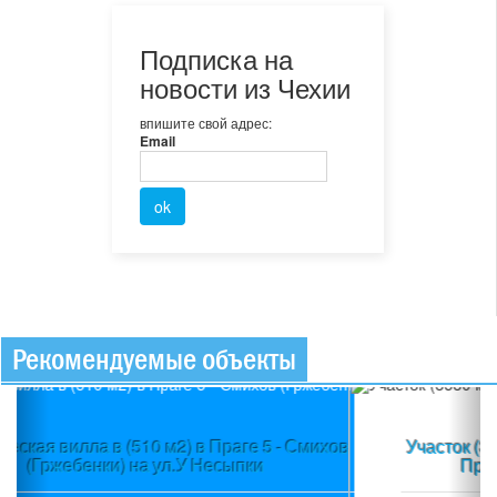
Подписка на
новости из Чехии
впишите свой адрес:
Email
Рекомендуемые объекты
Previous
Ne
Участок (3580 м2) в пос.Вшеноры (Прага-запад) +
Проект + Строительное разрешение