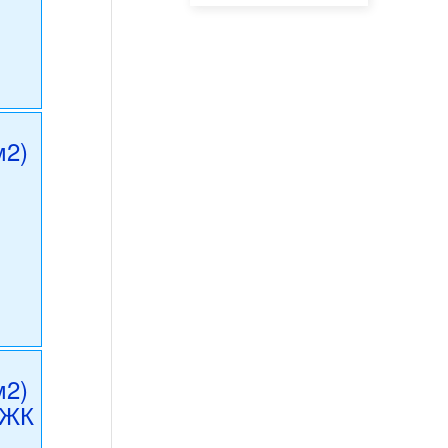
м2)
м2)
 ЖК