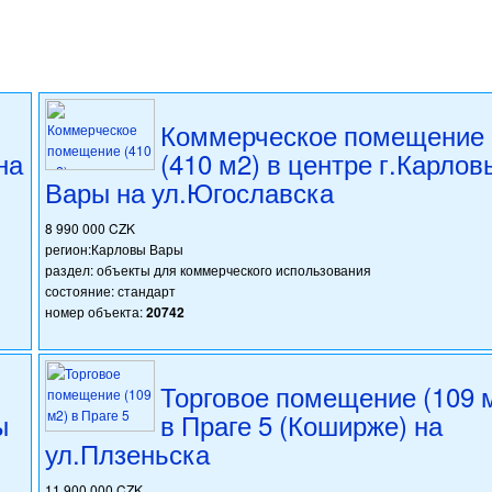
Коммерческое помещение
на
(410 м2) в центре г.Карлов
Вары на ул.Югославска
8 990 000 CZK
регион:Карловы Вары
раздел: объекты для коммерческого использования
состояние: стандарт
номер объекта:
20742
Торговое помещение (109 
ы
в Праге 5 (Коширже) на
ул.Плзеньска
11 900 000 CZK