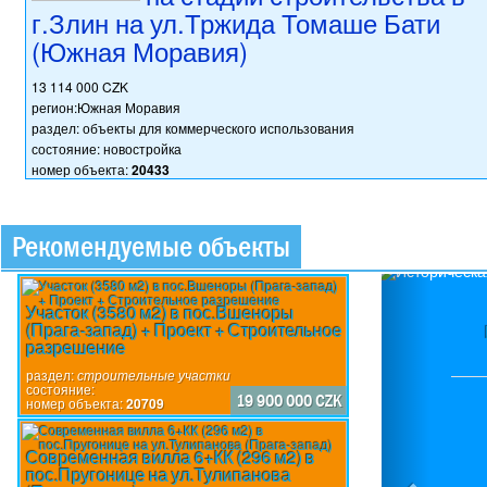
г.Злин на ул.Тржида Томаше Бати
(Южная Моравия)
13 114 000 CZK
регион:Южная Моравия
раздел: объекты для коммерческого использования
состояние: новостройка
номер объекта:
20433
Рекомендуемые объекты
Previou
Участок (3580 м2) в пос.Вшеноры
(Прага-запад) + Проект + Строительное
разрешение
раздел:
строительные участки
состояние:
19 900 000 CZK
номер объекта:
20709
Современная вилла 6+КК (296 м2) в
пос.Пругонице на ул.Тулипанова