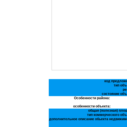
код предлож
тип объ
ре
состояние объ
Особенности района:
особенности объекта:
общая (полезная) пло
тип коммерческого объ
дополнительное описание обьекта недвижим