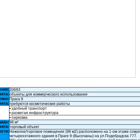
ения:
20693
екта:
объекты для коммерческого использования
гион:
Прага 9
екта:
требуются косметические работы
• удобный транспорт
• развитая инфраструктура
• парковка
щадь:
98 м²
екта:
торговый объект
ости:
Нежилое/торговое помещение (98 м2) расположено на 1-ом этаже совр
четырехэтажного здания в Праге 9 (Высочаны) на ул.Подебрадска 777.