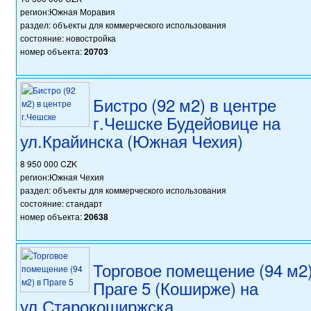
регион:Южная Моравия
раздел: объекты для коммерческого использования
состояние: новостройка
номер объекта:
20703
Бистро (92 м2) в центре
г.Чешске Будейовице на
ул.Крайинска (Южная Чехия)
8 950 000 CZK
регион:Южная Чехия
раздел: объекты для коммерческого использования
состояние: стандарт
номер объекта:
20638
Торговое помещение (94 м2)
Праге 5 (Коширже) на
ул.Старокоширжска