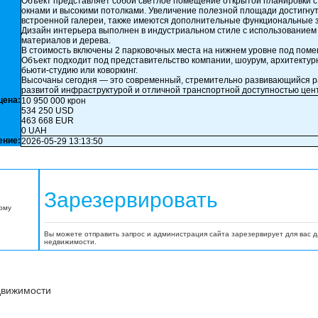
Объект представляет собой светлое помещение открытой планировки 
окнами и высокими потолками. Увеличение полезной площади достигнут
встроенной галереи, также имеются дополнительные функциональные з
Дизайн интерьера выполнен в индустриальном стиле с использование
материалов и дерева.
В стоимость включены 2 парковочных места на нижнем уровне под пом
Объект подходит под представительство компании, шоурум, архитектур
бьюти-студию или коворкинг.
Высочаны сегодня — это современный, стремительно развивающийся р
развитой инфраструктурой и отличной транспортной доступностью цен
цена:
10 950 000 крон
534 250 USD
463 668 EUR
0 UAH
ение:
2026-05-29 13:13:50
Зарезервировать
орму
Вы можете отправить запрос и администрация сайта зарезервирует для вас 
недвижимости.
движимости