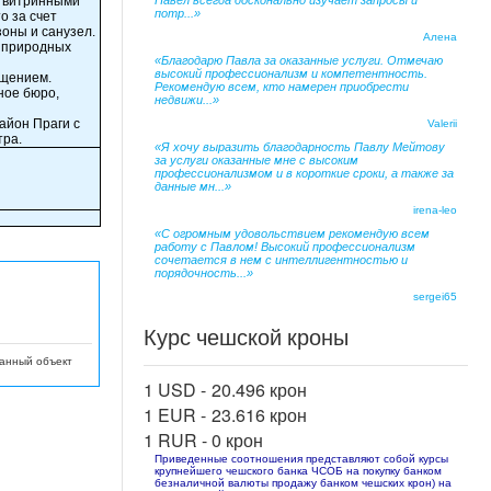
с витринными
Павел всегда досконально изучает запросы и
потр...»
о за счет
оны и санузел.
Алена
м природных
«Благодарю Павла за оказанные услуги. Отмечаю
высокий профессионализм и компетентность.
ещением.
Рекомендую всем, кто намерен приобрести
ное бюро,
недвижи...»
айон Праги с
Valerii
тра.
«Я хочу выразить благодарность Павлу Мейтову
за услуги оказанные мне с высоким
профессионализмом и в короткие сроки, а также за
данные мн...»
irena-leo
«С огромным удовольствием рекомендую всем
работу с Павлом! Высокий профессионализм
сочетается в нем с интеллигентностью и
порядочность...»
sergei65
Курс чешской кроны
данный объект
1 USD -
20.496 крон
1 EUR -
23.616 крон
1 RUR -
0 крон
Приведенные соотношения представляют собой курсы
крупнейшего чешского банка ЧСОБ на покупку банком
безналичной валюты продажу банком чешских крон) на