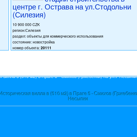
центре г. Острава на ул.Стодольни
(Силезия)
10 900 000 CZK
регион:Силезия
раздел: объекты для коммерческого использования
состояние: новостройка
номер объекта:
20111
s
Историческая вилла в (510 м2) в Праге 5 - Смихов (Гржебенки
Несыпки