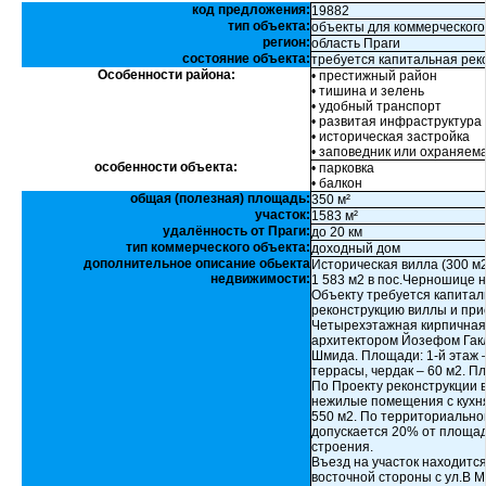
код предложения:
19882
тип объекта:
объекты для коммерческого
регион:
область Праги
состояние объекта:
требуется капитальная рек
Особенности района:
• престижный район
• тишина и зелень
• удобный транспорт
• развитая инфраструктура
• историческая застройка
• заповедник или охраняем
особенности объекта:
• парковка
• балкон
общая (полезная) площадь:
350 м²
участок:
1583 м²
удалённость от Праги:
до 20 км
тип коммерческого объекта:
доходный дом
дополнительное описание обьекта
Историческая вилла (300 м
недвижимости:
1 583 м2 в пос.Черношице н
Объекту требуется капитал
реконструкцию виллы и при
Четырехэтажная кирпичная
архитектором Йозефом Гакло
Шмида. Площади: 1-й этаж – 
террасы, чердак – 60 м2. П
По Проекту реконструкции 
нежилые помещения с кухн
550 м2. По территориально
допускается 20% от площад
строения.
Въезд на участок находится
восточной стороны с ул.В М