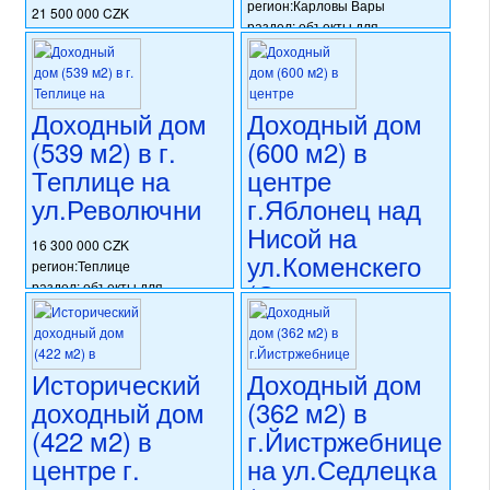
регион:Карловы Вары
21 500 000 CZK
раздел: объекты для
регион:Теплице
коммерческого использования
раздел: объекты для
состояние: после
коммерческого использования
реконструкции
состояние: требуется
номер объекта:
20772
Доходный дом
Доходный дом
частичная реконструкция
номер объекта:
20779
(539 м2) в г.
(600 м2) в
Теплице на
центре
ул.Револючни
г.Яблонец над
Нисой на
16 300 000 CZK
ул.Коменскего
регион:Теплице
(Северо-
раздел: объекты для
коммерческого использования
Восточная
состояние: стандарт
Чехия)
номер объекта:
20749
Исторический
Доходный дом
22 880 000 CZK
доходный дом
(362 м2) в
регион:Северо-Восточная
Чехия
(422 м2) в
г.Йистржебнице
раздел: объекты для
центре г.
на ул.Седлецка
коммерческого использования