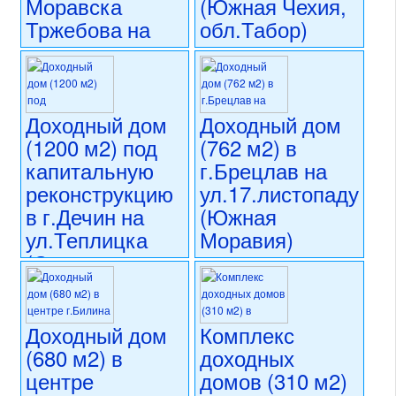
Моравска
(Южная Чехия,
состояние: стандарт
номер объекта:
20743
Тржебова на
обл.Табор)
намнести
16 900 000 CZK
Т.Г.Масарика
регион:Южная Чехия
(Восточная
раздел: объекты для
коммерческого использования
Чехия)
Доходный дом
Доходный дом
состояние: новостройка
(1200 м2) под
(762 м2) в
номер объекта:
20714
15 950 000 CZK
капитальную
г.Брецлав на
регион:Восточная Чехия
раздел: объекты для
реконструкцию
ул.17.листопаду
коммерческого использования
в г.Дечин на
(Южная
состояние: стандарт
ул.Теплицка
Моравия)
номер объекта:
20720
(Северная
22 000 000 CZK
Чехия)
регион:Южная Моравия
раздел: объекты для
19 990 000 CZK
коммерческого использования
Доходный дом
Комплекс
регион:Северная Чехия
состояние: стандарт
раздел: объекты для
(680 м2) в
доходных
номер объекта:
20663
коммерческого использования
центре
домов (310 м2)
состояние: требуется