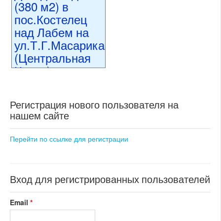
20257
(380 м2) в
состояние: стандарт
пос.Костелец
номер объекта:
19568
над Лабем на
ул.Т.Г.Масарика
(Центральная
Чехия)
15 990 000 CZK
регион:Центральная Чехия
Регистрация нового пользователя на
раздел: объекты для
нашем сайте
коммерческого использования
состояние: после
реконструкции
Перейти по ссылке для регистрации
номер объекта:
20460
Вход для регистрированных пользователей
Email
*