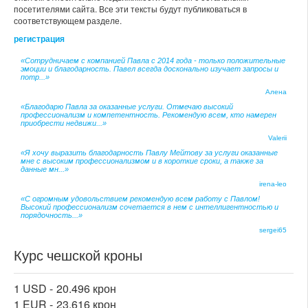
посетителями сайта. Все эти тексты будут публиковаться в
соответствующем разделе.
регистрация
«Сотрудничаем с компанией Павла с 2014 года - только положительные
эмоции и благодарность. Павел всегда досконально изучает запросы и
потр...»
Алена
«Благодарю Павла за оказанные услуги. Отмечаю высокий
профессионализм и компетентность. Рекомендую всем, кто намерен
приобрести недвижи...»
Valerii
«Я хочу выразить благодарность Павлу Мейтову за услуги оказанные
мне с высоким профессионализмом и в короткие сроки, а также за
данные мн...»
irena-leo
«С огромным удовольствием рекомендую всем работу с Павлом!
Высокий профессионализм сочетается в нем с интеллигентностью и
порядочность...»
sergei65
Курс чешской кроны
1 USD -
20.496 крон
1 EUR -
23.616 крон