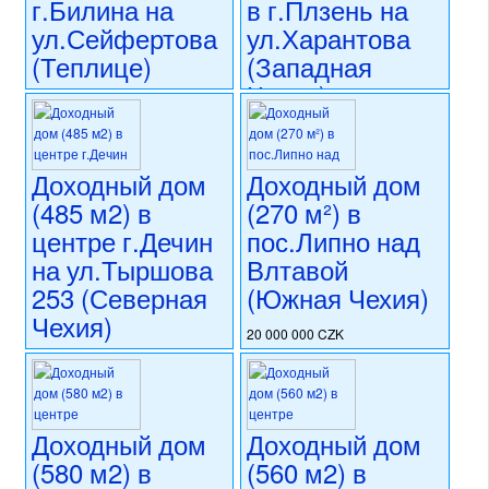
г.Билина на
в г.Плзень на
капитальная реконструкция
номер объекта:
20678
ул.Сейфертова
ул.Харантова
(Теплице)
(Западная
Чехия)
16 350 000 CZK
регион:Теплице
17 500 000 CZK
раздел: объекты для
регион:Западная Чехия
коммерческого использования
раздел: объекты для
Доходный дом
Доходный дом
состояние: стандарт
коммерческого использования
(485 м2) в
(270 м²) в
номер объекта:
20653
состояние: стандарт
центре г.Дечин
пос.Липно над
номер объекта:
20618
на ул.Тыршова
Влтавой
253 (Северная
(Южная Чехия)
Чехия)
20 000 000 CZK
регион:Южная Чехия
17 500 000 CZK
раздел: объекты для
регион:Северная Чехия
коммерческого использования
раздел: объекты для
состояние: стандарт
коммерческого использования
Доходный дом
Доходный дом
номер объекта:
20611
состояние: стандарт
(580 м2) в
(560 м2) в
номер объекта:
20617