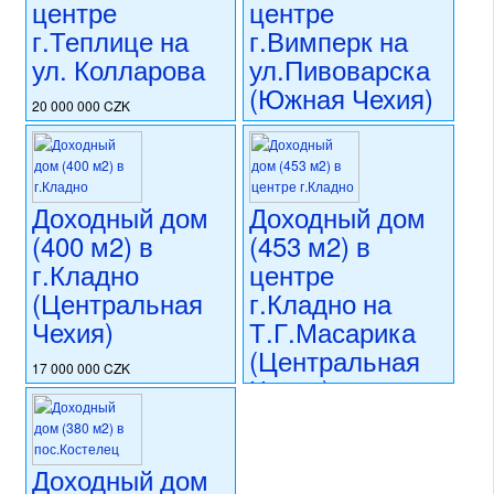
центре
центре
г.Теплице на
г.Вимперк на
ул. Колларова
ул.Пивоварска
(Южная Чехия)
20 000 000 CZK
регион:Теплице
18 900 000 CZK
раздел: объекты для
регион:Южная Чехия
коммерческого использования
раздел: объекты для
состояние: требуется
коммерческого использования
Доходный дом
Доходный дом
частичная реконструкция
состояние: после
номер объекта:
20599
(400 м2) в
(453 м2) в
реконструкции
номер объекта:
20544
г.Кладно
центре
(Центральная
г.Кладно на
Чехия)
Т.Г.Масарика
(Центральная
17 000 000 CZK
Чехия)
регион:Центральная Чехия
раздел: объекты для
20 990 000 CZK
коммерческого использования
регион:Центральная Чехия
состояние: после
раздел: объекты для
Доходный дом
реконструкции
коммерческого использования
номер объекта: