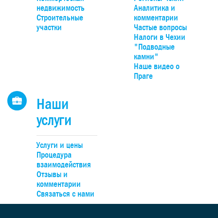
парк Гржебени. До Праги можно добраться на автомобиле
недвижимость
Аналитика и
20 минут по автомагистрали D4, удобно – на поезде прям
Строительные
комментарии
Смиховского или Главного вокзалов.
участки
Частые вопросы
Налоги в Чехии
"Подводные
камни"
Наше видео о
Праге
Наши
услуги
Услуги и цены
Процедура
взаимодействия
Отзывы и
комментарии
Связаться с нами