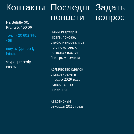
Контакты
Последние
Задать
новости
вопрос
Na Bělidle 30,
Praha 5, 150 00
Цены квартир в
тел. +420 602 395
Праге, похоже,
486
стабилизировались,
но в некоторых
meytuv@property-
регионах растут
info.cz
быстрым темпом
skype: property-
info.cz
Количество сделок
с квартирами в
январе 2026 года
существенно
снизилось
Квартирные
рекорды 2025 года