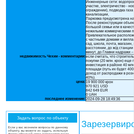
Инженерные сети: водопров
участке, электричество - но
ограждении), подводка газа
канализации,
Парковка предусмотрена на 
После реконструкции объек
большой семьи или в качес
нежилыми коммерческими 
Привлекательное расположе
с частными домами и виллам
сад, школа, почта, магазин
расстоянии, до ж/д станции
минут, до Главни надражи –
недвижимость Чехии - комментарии:
если считать, что строител
покупки (20 млн. крон) еще 
инвестиция в районе 40 млн
площади (путь их будет 400
доход от распродажи в розни
40%).
цена:
19 900 000 крон
970 921 USD
842 649 EUR
0 UAH
последнее изменение:
2024-09-28 18:49:36
Зарезервир
Если у вас возникли вопросы по данному
объекту, вы можете их задать, используя
форму обратной связи (
откроется после