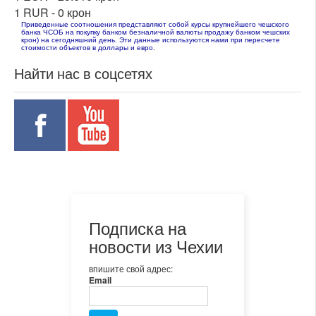
1 RUR -
0 крон
Приведенные соотношения представляют собой курсы крупнейшего чешского
банка ЧСОБ на покупку банком безналичной валюты продажу банком чешских
крон) на сегодняшний день. Эти данные используются нами при пересчете
стоимости объектов в доллары и евро.
Найти нас в соцсетях
Подписка на
новости из Чехии
впишите свой адрес:
Email