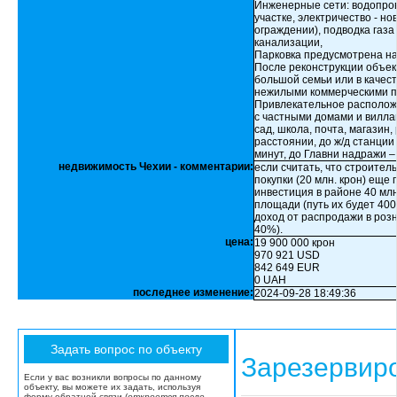
Инженерные сети: водопров
участке, электричество - но
ограждении), подводка газа
канализации,
Парковка предусмотрена на 
После реконструкции объек
большой семьи или в качес
нежилыми коммерческими 
Привлекательное расположе
с частными домами и виллам
сад, школа, почта, магазин
расстоянии, до ж/д станции
минут, до Главни надражи –
недвижимость Чехии - комментарии:
если считать, что строител
покупки (20 млн. крон) еще 
инвестиция в районе 40 млн
площади (путь их будет 400
доход от распродажи в розни
40%).
цена:
19 900 000 крон
970 921 USD
842 649 EUR
0 UAH
последнее изменение:
2024-09-28 18:49:36
Зарезервир
Если у вас возникли вопросы по данному
объекту, вы можете их задать, используя
форму обратной связи (
откроется после