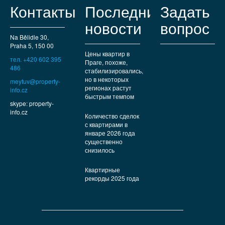
Контакты
Последние
Задать
новости
вопрос
Na Bělidle 30,
Praha 5, 150 00
Цены квартир в
тел. +420 602 395
Праге, похоже,
486
стабилизировались,
но в некоторых
meytuv@property-
регионах растут
info.cz
быстрым темпом
skype: property-
info.cz
Количество сделок
с квартирами в
январе 2026 года
существенно
снизилось
Квартирные
рекорды 2025 года