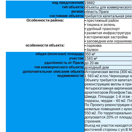
код предложения:
19882
тип объекта:
объекты для коммерческого
регион:
область Праги
состояние объекта:
требуется капитальная рек
Особенности района:
• престижный район
• тишина и зелень
• удобный транспорт
• развитая инфраструктура
• историческая застройка
• заповедник или охраняем
особенности объекта:
• парковка
• балкон
общая (полезная) площадь:
350 м²
участок:
1583 м²
удалённость от Праги:
до 20 км
тип коммерческого объекта:
доходный дом
дополнительное описание обьекта
Историческая вилла (300 м
недвижимости:
1 583 м2 в пос.Черношице н
Объекту требуется капитал
реконструкцию виллы и при
Четырехэтажная кирпичная
архитектором Йозефом Гакло
Шмида. Площади: 1-й этаж – 
террасы, чердак – 60 м2. П
По Проекту реконструкции 
нежилые помещения с кухн
550 м2. По территориально
допускается 20% от площад
строения.
Въезд на участок находится
восточной стороны с ул.В М