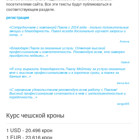
посетителями сайта. Все эти тексты будут публиковаться в
соответствующем разделе.
регистрация
«Сотрудничаем с компанией Павла с 2014 года - только положительные
эмоции и благодарность. Павел всегда досконально изучает запросы и
потр...»
Алена
«Благодарю Павла за оказанные услуги. Отмечаю высокий
профессионализм и компетентность. Рекомендую всем, кто намерен
приобрести недвижи...»
Valerii
«Я хочу выразить благодарность Павлу Мейтову за услуги оказанные
мне с высоким профессионализмом и в короткие сроки, а также за
данные мн...»
irena-leo
«С огромным удовольствием рекомендую всем работу с Павлом!
Высокий профессионализм сочетается в нем с интеллигентностью и
порядочность...»
sergei65
Курс чешской кроны
1 USD -
20.496 крон
1 EUR -
23.616 крон