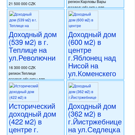
регион:Карловы Вары
21 500 000 CZK
раздел: объекты для
регион:Теплице
коммерческого использования
раздел: объекты для
состояние: после
коммерческого использования
реконструкции
состояние: требуется
номер объекта:
20772
Доходный дом
Доходный дом
частичная реконструкция
номер объекта:
20779
(539 м2) в г.
(600 м2) в
Теплице на
центре
ул.Револючни
г.Яблонец над
Нисой на
16 300 000 CZK
ул.Коменскего
регион:Теплице
(Северо-
раздел: объекты для
коммерческого использования
Восточная
состояние: стандарт
Чехия)
номер объекта:
20749
Исторический
Доходный дом
22 880 000 CZK
доходный дом
(362 м2) в
регион:Северо-Восточная
Чехия
(422 м2) в
г.Йистржебнице
раздел: объекты для
центре г.
на ул.Седлецка
коммерческого использования