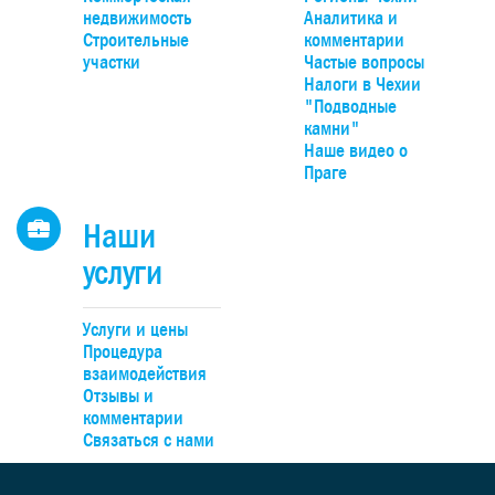
парк Гржебени. До Праги можно добраться на автомобиле
недвижимость
Аналитика и
20 минут по автомагистрали D4, удобно – на поезде прям
Строительные
комментарии
Смиховского или Главного вокзалов.
участки
Частые вопросы
Налоги в Чехии
"Подводные
камни"
Наше видео о
Праге
Наши
услуги
Услуги и цены
Процедура
взаимодействия
Отзывы и
комментарии
Связаться с нами