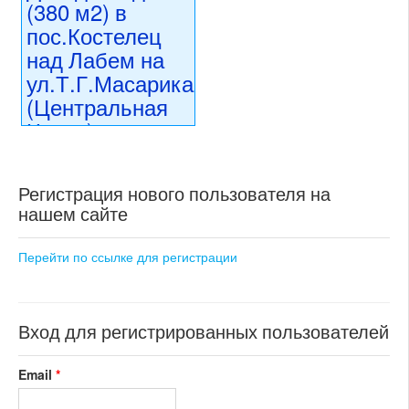
20257
(380 м2) в
состояние: стандарт
пос.Костелец
номер объекта:
19568
над Лабем на
ул.Т.Г.Масарика
(Центральная
Чехия)
15 990 000 CZK
регион:Центральная Чехия
Регистрация нового пользователя на
раздел: объекты для
нашем сайте
коммерческого использования
состояние: после
реконструкции
Перейти по ссылке для регистрации
номер объекта:
20460
Вход для регистрированных пользователей
Email
*