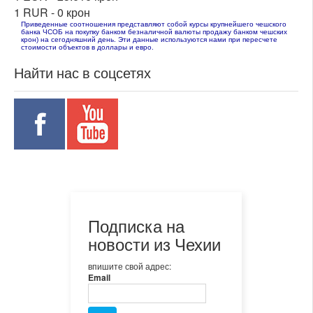
1 RUR -
0 крон
Приведенные соотношения представляют собой курсы крупнейшего чешского
банка ЧСОБ на покупку банком безналичной валюты продажу банком чешских
крон) на сегодняшний день. Эти данные используются нами при пересчете
стоимости объектов в доллары и евро.
Найти нас в соцсетях
Подписка на
новости из Чехии
впишите свой адрес:
Email