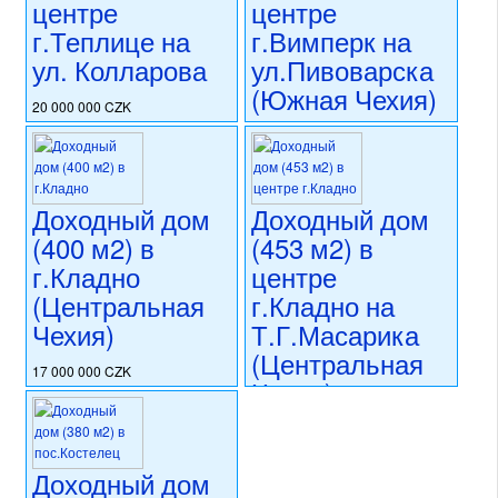
центре
центре
г.Теплице на
г.Вимперк на
ул. Колларова
ул.Пивоварска
(Южная Чехия)
20 000 000 CZK
регион:Теплице
18 900 000 CZK
раздел: объекты для
регион:Южная Чехия
коммерческого использования
раздел: объекты для
состояние: требуется
коммерческого использования
Доходный дом
Доходный дом
частичная реконструкция
состояние: после
номер объекта:
20599
(400 м2) в
(453 м2) в
реконструкции
номер объекта:
20544
г.Кладно
центре
(Центральная
г.Кладно на
Чехия)
Т.Г.Масарика
(Центральная
17 000 000 CZK
Чехия)
регион:Центральная Чехия
раздел: объекты для
20 990 000 CZK
коммерческого использования
регион:Центральная Чехия
состояние: после
раздел: объекты для
Доходный дом
реконструкции
коммерческого использования
номер объекта: