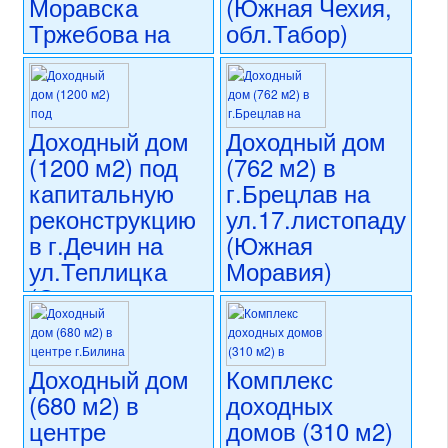
Моравска
(Южная Чехия,
состояние: стандарт
номер объекта:
20743
Тржебова на
обл.Табор)
намнести
16 900 000 CZK
Т.Г.Масарика
регион:Южная Чехия
(Восточная
раздел: объекты для
коммерческого использования
Чехия)
Доходный дом
Доходный дом
состояние: новостройка
(1200 м2) под
(762 м2) в
номер объекта:
20714
15 950 000 CZK
капитальную
г.Брецлав на
регион:Восточная Чехия
раздел: объекты для
реконструкцию
ул.17.листопаду
коммерческого использования
в г.Дечин на
(Южная
состояние: стандарт
ул.Теплицка
Моравия)
номер объекта:
20720
(Северная
22 000 000 CZK
Чехия)
регион:Южная Моравия
раздел: объекты для
19 990 000 CZK
коммерческого использования
Доходный дом
Комплекс
регион:Северная Чехия
состояние: стандарт
раздел: объекты для
(680 м2) в
доходных
номер объекта:
20663
коммерческого использования
центре
домов (310 м2)
состояние: требуется