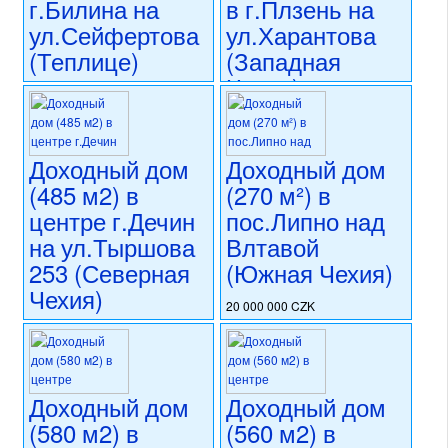
г.Билина на
в г.Плзень на
капитальная реконструкция
номер объекта:
20678
ул.Сейфертова
ул.Харантова
(Теплице)
(Западная
Чехия)
16 350 000 CZK
регион:Теплице
17 500 000 CZK
раздел: объекты для
регион:Западная Чехия
коммерческого использования
раздел: объекты для
Доходный дом
Доходный дом
состояние: стандарт
коммерческого использования
(485 м2) в
(270 м²) в
номер объекта:
20653
состояние: стандарт
центре г.Дечин
пос.Липно над
номер объекта:
20618
на ул.Тыршова
Влтавой
253 (Северная
(Южная Чехия)
Чехия)
20 000 000 CZK
регион:Южная Чехия
17 500 000 CZK
раздел: объекты для
регион:Северная Чехия
коммерческого использования
раздел: объекты для
состояние: стандарт
коммерческого использования
Доходный дом
Доходный дом
номер объекта:
20611
состояние: стандарт
(580 м2) в
(560 м2) в
номер объекта:
20617