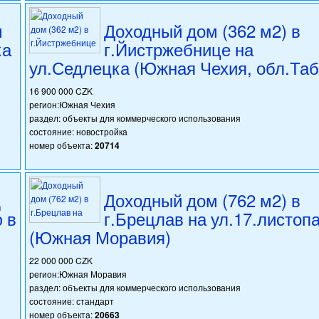
м
Доходный дом (362 м2) в
ка
г.Йистржебнице на
ул.Седлецка (Южная Чехия, обл.Таб
16 900 000 CZK
регион:Южная Чехия
раздел: объекты для коммерческого использования
состояние: новостройка
номер объекта:
20714
д
Доходный дом (762 м2) в
 в
г.Брецлав на ул.17.листоп
(Южная Моравия)
22 000 000 CZK
регион:Южная Моравия
раздел: объекты для коммерческого использования
состояние: стандарт
номер объекта:
20663