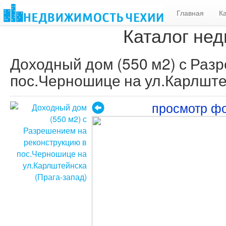
Главная
К
Каталог нед
Доходный дом (550 м2) с Раз
пос.Черношице на ул.Карлште
просмотр ф