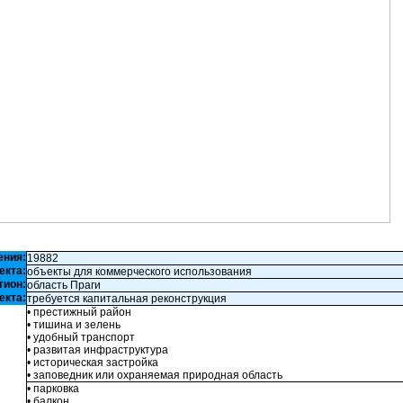
ения:
19882
екта:
объекты для коммерческого использования
гион:
область Праги
екта:
требуется капитальная реконструкция
• престижный район
• тишина и зелень
• удобный транспорт
• развитая инфраструктура
• историческая застройка
• заповедник или охраняемая природная область
• парковка
• балкон