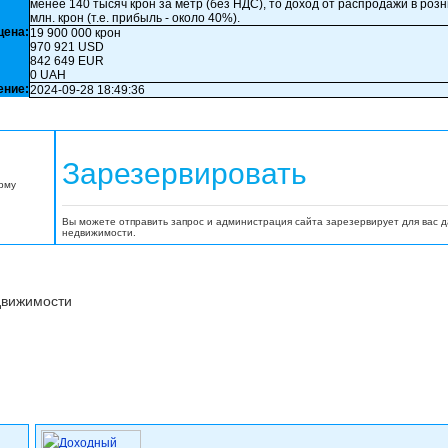
менее 140 тысяч крон за метр (без НДС), то доход от распродажи в розн
млн. крон (т.е. прибыль - около 40%).
цена:
19 900 000 крон
970 921 USD
842 649 EUR
0 UAH
ение:
2024-09-28 18:49:36
Зарезервировать
орму
Вы можете отправить запрос и администрация сайта зарезервирует для вас 
недвижимости.
движимости