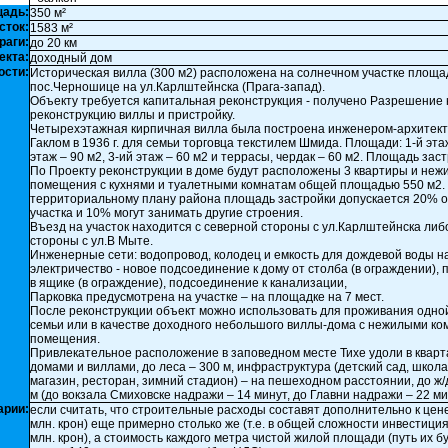
щадь:
350 м²
сток:
1583 м²
раги:
до 20 км
екта:
доходный дом
ости:
Историческая вилла (300 м2) расположена на солнечном участке площад
пос.Черношице на ул.Карлштейнска (Прага-запад).
Объекту требуется капитальная реконструкция - получено Разрешение 
реконструкцию виллы и пристройку.
Четырехэтажная кирпичная вилла была построена инженером-архитек
Гаклом в 1936 г. для семьи торговца текстилем Шмида. Площади: 1-й этаж
этаж – 90 м2, 3-ий этаж – 60 м2 и террасы, чердак – 60 м2. Площадь заст
По Проекту реконструкции в доме будут расположены 3 квартиры и неж
помещения с кухнями и туалетными комнатам общей площадью 550 м2.
территориальному плану района площадь застройки допускается 20% 
участка и 10% могут занимать другие строения.
Въезд на участок находится с северной стороны с ул.Карлштейнска либ
стороны с ул.В Мыте.
Инженерные сети: водопровод, колодец и емкость для дождевой воды на
электричество - новое подсоединение к дому от столба (в ограждении), 
в ящике (в ограждение), подсоединение к канализации,
Парковка предусмотрена на участке – на площадке на 7 мест.
После реконструкции объект можно использовать для проживания одно
семьи или в качестве доходного небольшого виллы-дома с нежилыми к
помещения.
Привлекательное расположение в заповедном месте Тихе удоли в кварт
домами и виллами, до леса – 300 м, инфраструктура (детский сад, школа,
магазин, ресторан, зимний стадион) – на пешеходном расстоянии, до ж/
м (до вокзала Смиховске надражи – 14 минут, до Главни надражи – 22 ми
арии:
если считать, что строительные расходы составят дополнительно к цене
млн. крон) еще примерно столько же (т.е. в общей сложности инвестиция
млн. крон), а стоимость каждого метра чистой жилой площади (путь их б