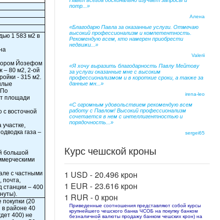
Павел всегда досконально изучает запросы и
потр...»
Алена
«Благодарю Павла за оказанные услуги. Отмечаю
высокий профессионализм и компетентность.
ью 1 583 м2 в
Рекомендую всем, кто намерен приобрести
недвижи...»
на
Valerii
тором Йозефом
«Я хочу выразить благодарность Павлу Мейтову
 – 80 м2, 2-ой
за услуги оказанные мне с высоким
ройки - 315 м2.
профессионализмом и в короткие сроки, а также за
илые
данные мн...»
 По
irena-leo
от площади
«С огромным удовольствием рекомендую всем
работу с Павлом! Высокий профессионализм
о с восточной
сочетается в нем с интеллигентностью и
порядочность...»
 участке,
подводка газа –
sergei65
Курс чешской кроны
й большой
оммерческими
1 USD -
20.496 крон
але с частными
 почта,
1 EUR -
23.616 крон
д станции – 400
нуты).
1 RUR -
0 крон
 покупки (20
Приведенные соотношения представляют собой курсы
 в районе 40
крупнейшего чешского банка ЧСОБ на покупку банком
удет 400) не
безналичной валюты продажу банком чешских крон) на