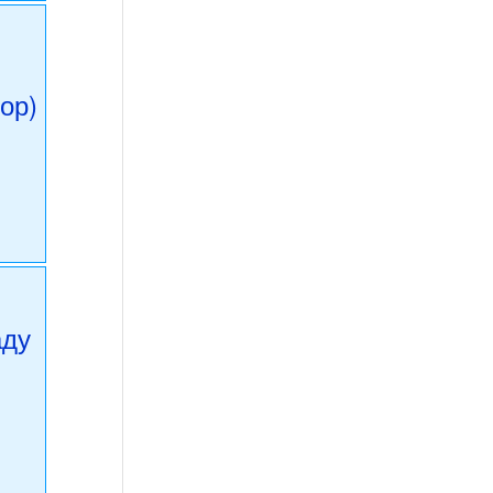
ор)
аду