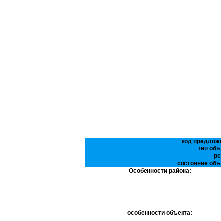
код предлож
тип объ
ре
состояние объ
Особенности района:
особенности объекта: