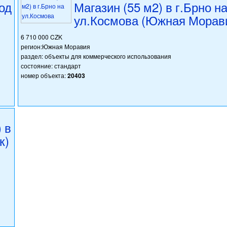
од
Магазин (55 м2) в г.Брно н
ул.Космова (Южная Морав
6 710 000 CZK
регион:Южная Моравия
раздел: объекты для коммерческого использования
состояние: стандарт
номер объекта:
20403
 в
к)