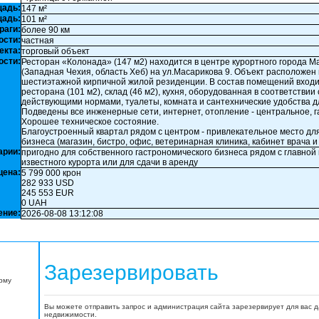
щадь:
147 м²
щадь:
101 м²
раги:
более 90 км
ости:
частная
екта:
торговый объект
ости:
Ресторан «Колонада» (147 м2) находится в центре курортного города М
(Западная Чехия, область Хеб) на ул.Масарикова 9. Объект расположен 
шестиэтажной кирпичной жилой резиденции. В состав помещений входи
ресторана (101 м2), склад (46 м2), кухня, оборудованная в соответствии 
действующими нормами, туалеты, комната и сантехнические удобства д
Подведены все инженерные сети, интернет, отопление - центральное, га
Хорошее техническое состояние.
Благоустроенный квартал рядом с центром - привлекательное место дл
бизнеса (магазин, бистро, офис, ветеринарная клиника, кабинет врача и т
арии:
пригодно для собственного гастрономического бизнеса рядом с главной
известного курорта или для сдачи в аренду
цена:
5 799 000 крон
282 933 USD
245 553 EUR
0 UAH
ение:
2026-08-08 13:12:08
Зарезервировать
орму
Вы можете отправить запрос и администрация сайта зарезервирует для вас 
недвижимости.