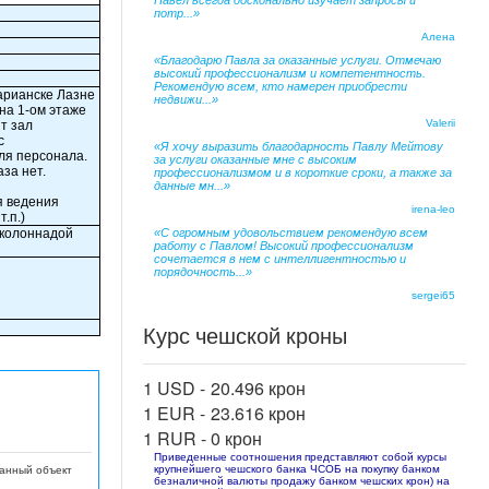
Павел всегда досконально изучает запросы и
потр...»
Алена
«Благодарю Павла за оказанные услуги. Отмечаю
высокий профессионализм и компетентность.
Рекомендую всем, кто намерен приобрести
арианске Лазне
недвижи...»
на 1-ом этаже
Valerii
т зал
с
«Я хочу выразить благодарность Павлу Мейтову
ля персонала.
за услуги оказанные мне с высоким
за нет.
профессионализмом и в короткие сроки, а также за
данные мн...»
я ведения
irena-leo
.п.)
 колоннадой
«С огромным удовольствием рекомендую всем
работу с Павлом! Высокий профессионализм
сочетается в нем с интеллигентностью и
порядочность...»
sergei65
Курс чешской кроны
1 USD -
20.496 крон
1 EUR -
23.616 крон
1 RUR -
0 крон
Приведенные соотношения представляют собой курсы
крупнейшего чешского банка ЧСОБ на покупку банком
данный объект
безналичной валюты продажу банком чешских крон) на