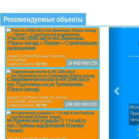
Рекомендуемые объекты
Previou
Участок (3580 м2) в пос.Вшеноры
(Прага-запад) + Проект + Строительное
разрешение
раздел:
строительные участки
состояние:
19 900 000 CZK
номер объекта:
20709
Современная вилла 6+КК (296 м2) в
пос.Пругонице на ул.Тулипанова
(Прага-запад)
раздел:
частные дома или виллы
состояние:
новостройка
109 000 000 CZK
номер объекта:
20706
Исто
Праг
чет
Историческая усадьба (1 114 м2) в
пос.Глубока над Влтавой (Южная
Д
Чехия)
ква
П
раздел:
частные дома или виллы