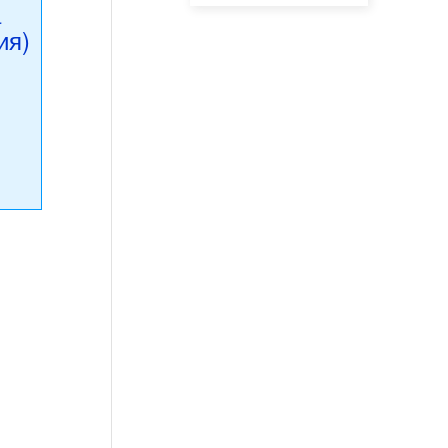
а
ия)