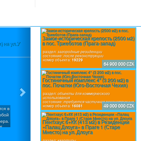
Next
Замок-историческая крепость (2500 м2)
в пос. Тржеботов (Прага-запад)
) на ул.У
Участок (3580 м2) в пос.Вшеноры (П
разр
раздел:
загородные резиденции
состояние:
после реконструкции
номер объекта:
19229
64 900 000 CZK
Гостиничный комплекс 4* (3 200 м2) в
пос. Початки (Юго-Восточная Чехия)
раздел:
объекты для коммерческого
использования
состояние:
требуется частичная реконструкция
номер объекта:
16081
49 000 000 CZK
тся в
Участок с уклоном (3580 м2), который м
обой
участка под застройку с общей подъе
ера.
пос.Вшеноры (Прага-запад). Имеется го
Пентхаус 6+КК (413 м2) в Резиденции
«Палац Длоуга» в Праге 1 (Старе
5
вилл «Панорама Вшеноры» с Разрешение
раздел:
строительные участки
Мнесто) на ул. Длоуга
ия.
домов: Вилла «Х» (6/7+1): Площадь участ
состояние:
 -
242,1 м², площадь застройки: -187,3 м²
раздел:
квартиры