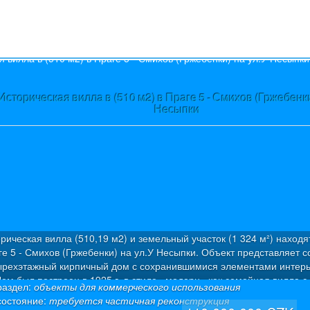
s
Историческая вилла в (510 м2) в Праге 5 - Смихов (Гржебенки
Несыпки
рическая вилла (510,19 м2) и земельный участок (1 324 м²) находя
е 5 - Смихов (Гржебенки) на ул.У Несыпки. Объект представляет с
ырехэтажный кирпичный дом с сохранившимися элементами интерь
ом был построен в 1925 г. в стиле «модерн» как семейная вилла с 
раздел:
объекты для коммерческого использования
ртирами. Была проведена капитальная дорогостоящая реконструкц
состояние:
требуется частичная реконструкция
олезная площадь: 510,19 м² (из которых 50 м² – полуподвал + 50 м²