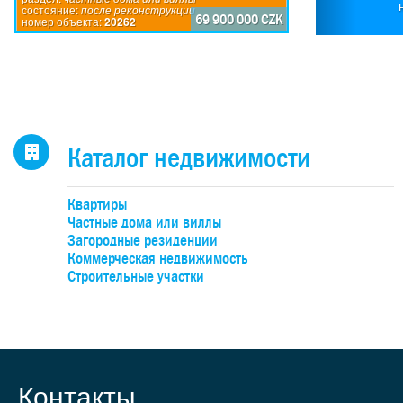
состояние:
после реконструкции
по
69 900 000 CZK
номер объекта:
20262
исп
пр
дом
каж
4-
н
Каталог недвижимости
оби
бо
Квартиры
об
Частные дома или виллы
уча
Загородные резиденции
Коммерческая недвижимость
Строительные участки
де
под
к
учас
Контакты
случ