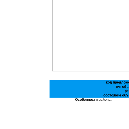
код предлож
тип объ
ре
состояние объ
Особенности района: