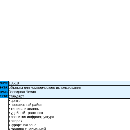
ения:
18518
екта:
объекты для коммерческого использования
гион:
Западная Чехия
екта:
стандарт
• центр
• престижный район
• тишина и зелень
• удобный транспорт
• развитая инфраструктура
• в горах
• курортная зона
• граница с Германией