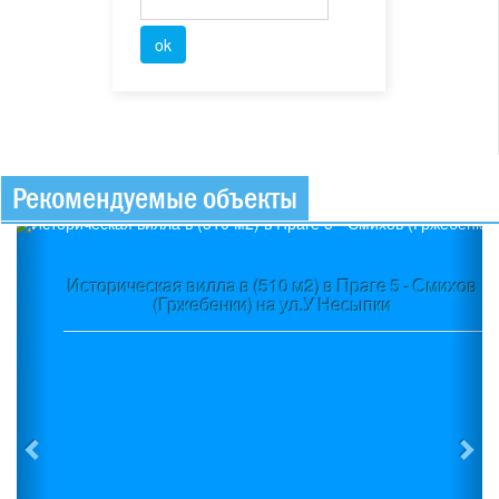
Рекомендуемые объекты
Previous
Ne
Историческая вилла в (510 м2) в Праге 5 - Смихов
(Гржебенки) на ул.У Несыпки