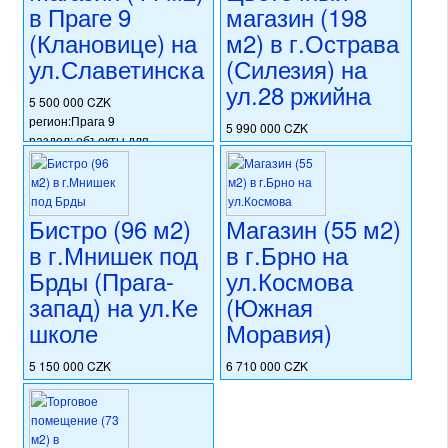
в Праге 9
магазин (198
(Клановице) на
м2) в г.Острава
ул.Славетинска
(Силезия) на
ул.28 ржийна
5 500 000 CZK
регион:Прага 9
5 990 000 CZK
раздел: объекты для
регион:Силезия
коммерческого использования
раздел: объекты для
состояние: новостройка
коммерческого использования
номер объекта:
20573
состояние: после
Бистро (96 м2)
Магазин (55 м2)
реконструкции
номер объекта:
20449
в г.Мнишек под
в г.Брно на
Брды (Прага-
ул.Космова
запад) на ул.Ке
(Южная
школе
Моравия)
5 150 000 CZK
6 710 000 CZK
регион:область Праги
регион:Южная Моравия
раздел: объекты для
раздел: объекты для
коммерческого использования
коммерческого использования
состояние: новостройка
состояние: стандарт