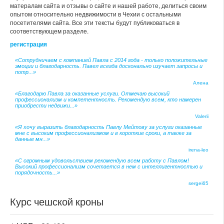
матералам сайта и отзывы о сайте и нашей работе, делиться своим
опытом относительно недвижимости в Чехии с остальными
посетителями сайта. Все эти тексты будут публиковаться в
соответствующем разделе.
регистрация
«Сотрудничаем с компанией Павла с 2014 года - только положительные
эмоции и благодарность. Павел всегда досконально изучает запросы и
потр...»
Алена
«Благодарю Павла за оказанные услуги. Отмечаю высокий
профессионализм и компетентность. Рекомендую всем, кто намерен
приобрести недвижи...»
Valerii
«Я хочу выразить благодарность Павлу Мейтову за услуги оказанные
мне с высоким профессионализмом и в короткие сроки, а также за
данные мн...»
irena-leo
«С огромным удовольствием рекомендую всем работу с Павлом!
Высокий профессионализм сочетается в нем с интеллигентностью и
порядочность...»
sergei65
Курс чешской кроны