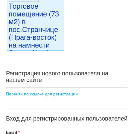
Торговое
номер объекта:
19489
номер объекта:
20403
помещение (73
м2) в
пос.Странчице
(Прага-восток)
на намнести
Эмила Колбена
6 490 000 CZK
регион:область Праги
Регистрация нового пользователя на
раздел: объекты для
нашем сайте
коммерческого использования
состояние: стандарт
номер объекта:
20383
Перейти по ссылке для регистрации
Вход для регистрированных пользователей
Email
*