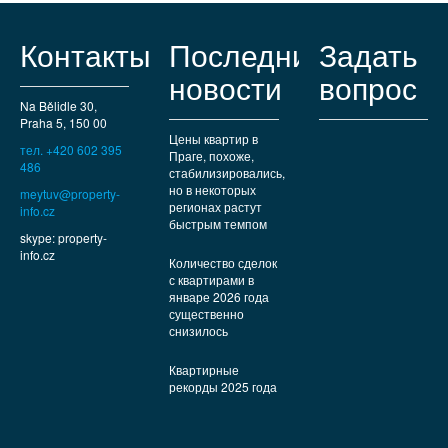
Контакты
Последние
Задать
новости
вопрос
Na Bělidle 30,
Praha 5, 150 00
Цены квартир в
тел. +420 602 395
Праге, похоже,
486
стабилизировались,
но в некоторых
meytuv@property-
регионах растут
info.cz
быстрым темпом
skype: property-
info.cz
Количество сделок
с квартирами в
январе 2026 года
существенно
снизилось
Квартирные
рекорды 2025 года