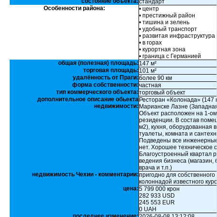
состояние объекта:
стандарт
Особенности района:
• центр
• престижный район
• тишина и зелень
• удобный транспорт
• развитая инфраструктура
• в горах
• курортная зона
• граница с Германией
общая (полезная) площадь:
147 м²
торговая площадь:
101 м²
удалённость от Праги:
более 90 км
форма собственности:
частная
тип коммерческого объекта:
торговый объект
дополнительное описание обьекта
Ресторан «Колонада» (147 м
недвижимости:
Марианске Лазне (Западная 
Объект расположен на 1-о
резиденции. В состав помещ
м2), кухня, оборудованная 
туалеты, комната и сантехн
Подведены все инженерные 
нет. Хорошее техническое 
Благоустроенный квартал р
ведения бизнеса (магазин, 
врача и т.п.)
недвижимость Чехии - комментарии:
пригодно для собственного 
колоннадой известного куро
цена:
5 799 000 крон
282 933 USD
245 553 EUR
0 UAH
последнее изменение:
2026-08-08 13:12:08