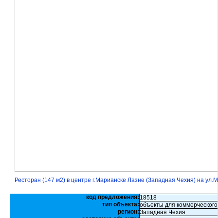
Ресторан (147 м2) в центре г.Марианске Лазне (Западная Чехия) на ул.
код предложения:
18518
тип объекта:
объекты для коммерческого
регион:
Западная Чехия