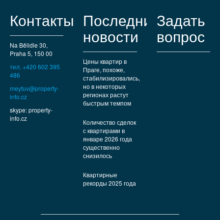
Контакты
Последние
Задать
новости
вопрос
Na Bělidle 30,
Praha 5, 150 00
Цены квартир в
тел. +420 602 395
Праге, похоже,
486
стабилизировались,
но в некоторых
meytuv@property-
регионах растут
info.cz
быстрым темпом
skype: property-
info.cz
Количество сделок
с квартирами в
январе 2026 года
существенно
снизилось
Квартирные
рекорды 2025 года