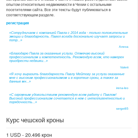
опытом относительно недвижимости в Чехии с остальными
посетителями сайта. Все эти тексты будут публиковаться в
соответствующем разделе.
регистрация
«Сотрудничаем с компанией Павла с 2014 года - только положительные
эмоции и благодарность. Павел всегда досконально изучает запросы и
потр...»
Алена
«Благодарю Павла за оказанные услуги. Отмечаю высокий
профессионализм и компетентность. Рекомендую всем, кто намерен
приобрести недвижи...»
Valerii
«Я хочу выразить благодарность Павлу Мейтову за услуги оказанные
мне с высоким профессионализмом и в короткие сроки, а также за
данные мн...»
irena-leo
«С огромным удовольствием рекомендую всем работу с Павлом!
Высокий профессионализм сочетается в нем с интеллигентностью и
порядочность...»
sergei65
Курс чешской кроны
1 USD -
20.496 крон