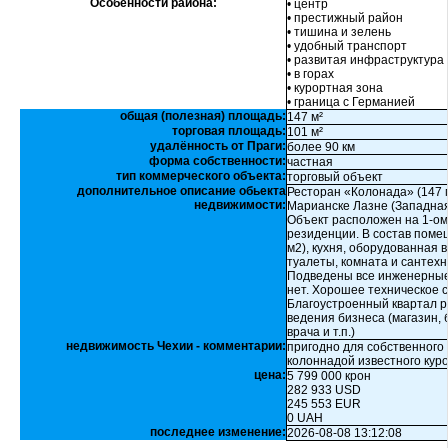
Особенности района:
• центр
• престижный район
• тишина и зелень
• удобный транспорт
• развитая инфраструктура
• в горах
• курортная зона
• граница с Германией
общая (полезная) площадь:
147 м²
торговая площадь:
101 м²
удалённость от Праги:
более 90 км
форма собственности:
частная
тип коммерческого объекта:
торговый объект
дополнительное описание обьекта
Ресторан «Колонада» (147 м
недвижимости:
Марианске Лазне (Западная 
Объект расположен на 1-о
резиденции. В состав помещ
м2), кухня, оборудованная 
туалеты, комната и сантехн
Подведены все инженерные 
нет. Хорошее техническое 
Благоустроенный квартал р
ведения бизнеса (магазин, 
врача и т.п.)
недвижимость Чехии - комментарии:
пригодно для собственного 
колоннадой известного куро
цена:
5 799 000 крон
282 933 USD
245 553 EUR
0 UAH
последнее изменение:
2026-08-08 13:12:08