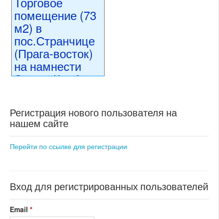
Торговое
помещение (73
м2) в
пос.Странчице
(Прага-восток)
на намнести
Эмила Колбена
6 490 000 CZK
регион:область Праги
Регистрация нового пользователя на
раздел: объекты для
нашем сайте
коммерческого использования
состояние: стандарт
номер объекта:
20383
Перейти по ссылке для регистрации
Вход для регистрированных пользователей
Email
*