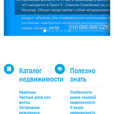
м²) находятся в Праге 5 - Смихов (Гржебенки) на ул.У
Несыпки. Объект представляет собой четырехэтажный
кирпичный дом с сохранившимися элементами интерьер
раздел:
объекты для коммерческого использования
Дом был построен в 1925 г. в стиле «модерн» как семей
состояние:
требуется частичная реконструкция
вилла с 5 квартирами. Была проведена капитальная
110 000 000 CZK
номер объекта:
20725
дорогостоящая реконструкция. Полезная площадь: 510,19
(из которых 50 м² – полуподвал + 50 м² - подвал). На каж
этаже предусмотрена входная дверь. Это позволяет
использовать каждый уровень как отдельные жилые един
Отопление - мощный газовый котел (система теплого пол
европейского производителя Giacomini), надежная
интеллектуальная система «умный дом» Eaton, современ
разводка мультимедиа (интернет и ТВ-розетки в каждо
Каталог
Полезно
комнате), полы: 1-й и 2-й этажи – высококачественная пли
3-й и 4-й этажи – качественная древесина, полная внутре
недвижимости
знать
теплоизоляция, низкие эксплуатационные расходы. К ко
2025 г. дом был полностью обитаем. Гараж на 2 автомоб
находится непосредственно на участке + еще один двой
Квартиры
Особенности
гараж в подвале. Здание идеально подойдет для больш
Частные дома или
рынка чешской
семьи, проведения статусных корпоративных мероприят
виллы
недвижимости
или обустройства доходного дома с отдельными квартира
Загородные
О видах
Существующий участок (1324 м2) можно разделить:
резиденции
недвижимости