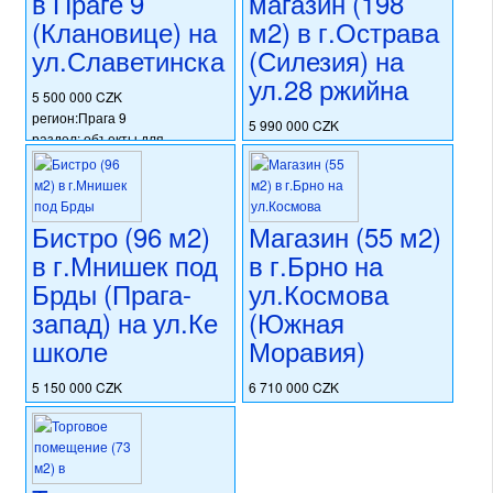
в Праге 9
магазин (198
(Клановице) на
м2) в г.Острава
ул.Славетинска
(Силезия) на
ул.28 ржийна
5 500 000 CZK
регион:Прага 9
5 990 000 CZK
раздел: объекты для
регион:Силезия
коммерческого использования
раздел: объекты для
состояние: новостройка
коммерческого использования
номер объекта:
20573
состояние: после
Бистро (96 м2)
Магазин (55 м2)
реконструкции
номер объекта:
20449
в г.Мнишек под
в г.Брно на
Брды (Прага-
ул.Космова
запад) на ул.Ке
(Южная
школе
Моравия)
5 150 000 CZK
6 710 000 CZK
регион:область Праги
регион:Южная Моравия
раздел: объекты для
раздел: объекты для
коммерческого использования
коммерческого использования
состояние: новостройка
состояние: стандарт
номер объекта:
19489
номер объекта:
20403