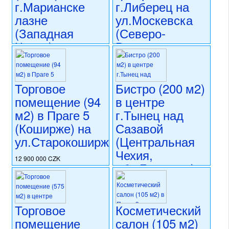
г.Марианске
г.Либерец на
лазне
ул.Москевска
(Западная
(Северо-
Чехия) на
Восточная
ул.Главни
Чехия)
Тржида
16 000 000 CZK
Торговое
Бистро (200 м2)
регион:Северо-Восточная
16 900 000 CZK
Чехия
помещение (94
в центре
регион:Западная Чехия
раздел: объекты для
раздел: объекты для
м2) в Праге 5
г.Тынец над
коммерческого использования
коммерческого использования
(Коширже) на
Сазавой
состояние: стандарт
состояние: стандарт
номер объекта:
20586
ул.Старокоширжска
(Центральная
номер объекта:
20723
Чехия,
12 900 000 CZK
обл.Бенешов)
регион:Прага 5
раздел: объекты для
13 450 000 CZK
коммерческого использования
регион:Центральная Чехия
состояние: новостройка
раздел: объекты для
Торговое
Косметический
номер объекта:
20556
коммерческого использования
помещение
салон (105 м2)
состояние: после