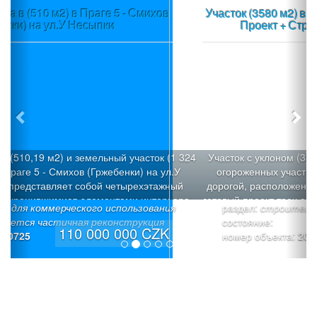
Участок (3580 м2) в пос.Вшеноры (Прага-запад) +
Проект + Строительное разрешение
Участок с уклоном (3580 м2), который можно разделить н
огороженных участка под застройку с общей подъездно
дорогой, расположен в пос.Вшеноры (Прага-запад). Имее
готовый проект трех современных вилл «Панорама Вшен
раздел:
строительные участки
с Разрешением на строительство 3 семейных домов: Ви
состояние:
«Х» (6/7+1): Площадь участка - 1026 м², полезная площад
19 900 000 CZK
номер объекта:
20709
242,1 м², площадь застройки: -187,3 м² (коэффициент
застройки 18,2%). Просторный дом со встроенным гараж
светлое общее пространство на верхнем этаже, тихая зон
нижнем этаже. Вилла «Y» (6+1): Площадь участка - 803 м
полезная площадь - 225,5 м² , площадь застройки - 165,3
(коэффициент застройки 20,6%). Тихая зона на нижнем э