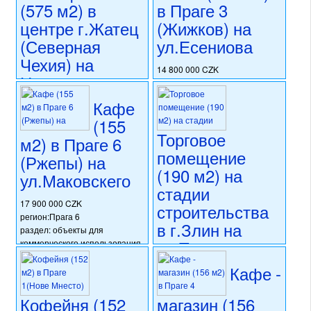
(575 м2) в
в Праге 3
реконструкции
номер объекта:
20526
центре г.Жатец
(Жижков) на
(Северная
ул.Есениова
Чехия) на
14 800 000 CZK
Намнести
регион:Прага 3
Свободы
раздел: объекты для
Кафе
коммерческого использования
(155
состояние: после
14 000 000 CZK
Торговое
реконструкции
регион:Северная Чехия
м2) в Праге 6
номер объекта:
19980
раздел: объекты для
помещение
(Ржепы) на
коммерческого использования
(190 м2) на
ул.Маковскего
состояние: после
стадии
реконструкции
номер объекта:
20523
17 900 000 CZK
строительства
регион:Прага 6
в г.Злин на
раздел: объекты для
ул.Тржида
коммерческого использования
состояние: стандарт
Томаше Бати
Кафе -
номер объекта:
20502
(Южная
Моравия)
Кофейня (152
магазин (156