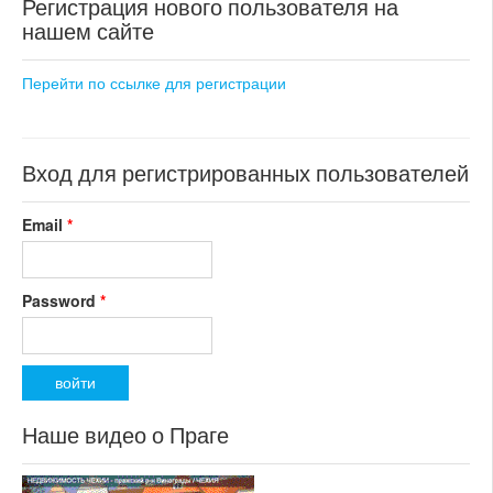
Регистрация нового пользователя на
раздел: объекты для
нашем сайте
коммерческого использования
состояние: новостройка
номер объекта:
18598
Перейти по ссылке для регистрации
Вход для регистрированных пользователей
Email
*
Password
*
Наше видео о Праге