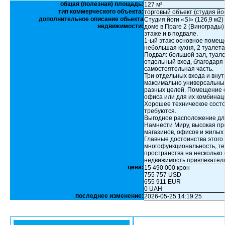
общая (полезная) площадь:
127 м²
тип коммерческого объекта:
торговый объект (студия йо
дополнительное описание обьекта
Студия йоги «SI» (126,9 м2
недвижимости:
доме в Праге 2 (Винограды)
этаже и в подвале.
1-ый этаж: основное помещ
небольшая кухня, 2 туалета
Подвал: большой зал, туал
отдельный вход, благодаря
самостоятельная часть.
Три отдельных входа и вн
максимально универсальным
разных целей. Помещение о
офиса или для их комбинац
Хорошее техническое сост
требуются.
Выгодное расположение для
Намнести Миру, высокая пр
магазинов, офисов и жилых
Главные достоинства этого
многофункциональность, те
пространства на несколько
недвижимость привлекател
цена:
15 490 000 крон
755 757 USD
655 911 EUR
0 UAH
последнее изменение:
2026-05-25 14:19:25