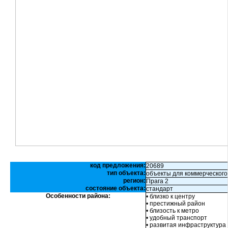
код предложения:
20689
тип объекта:
объекты для коммерческого
регион:
Прага 2
состояние объекта:
стандарт
Особенности района:
• близко к центру
• престижный район
• близость к метро
• удобный транспорт
• развитая инфраструктура