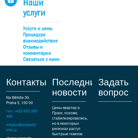
Наши
услуги
Услуги и цены
Процедура
взаимодействия
Отзывы и
комментарии
Связаться с нами
Контакты
Последние
Задать
новости
вопрос
Na Bělidle 30,
Praha 5, 150 00
Цены квартир в
тел. +420 602 395
Праге, похоже,
486
стабилизировались,
но в некоторых
meytuv@property-
регионах растут
info.cz
быстрым темпом
skype: property-