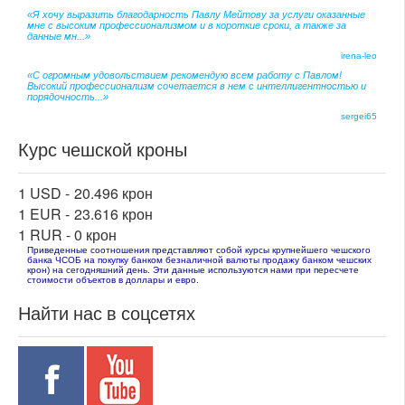
«Я хочу выразить благодарность Павлу Мейтову за услуги оказанные
мне с высоким профессионализмом и в короткие сроки, а также за
данные мн...»
irena-leo
«С огромным удовольствием рекомендую всем работу с Павлом!
Высокий профессионализм сочетается в нем с интеллигентностью и
порядочность...»
sergei65
Курс чешской кроны
1 USD -
20.496 крон
1 EUR -
23.616 крон
1 RUR -
0 крон
Приведенные соотношения представляют собой курсы крупнейшего чешского
банка ЧСОБ на покупку банком безналичной валюты продажу банком чешских
крон) на сегодняшний день. Эти данные используются нами при пересчете
стоимости объектов в доллары и евро.
Найти нас в соцсетях