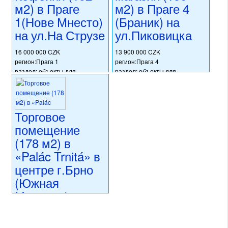
м2) в Праге
м2) в Праге 4
13 114 000 CZK
1(Нове Мнесто)
(Браник) на
регион:Южная Моравия
раздел: объекты для
на ул.На Струзе
ул.Пиковицка
коммерческого использования
состояние: новостройка
16 000 000 CZK
13 900 000 CZK
номер объекта:
20433
регион:Прага 1
регион:Прага 4
раздел: объекты для
раздел: объекты для
коммерческого использования
коммерческого использования
состояние: после
состояние: после
реконструкции
реконструкции
номер объекта:
20422
номер объекта:
20405
Торговое
помещение
(178 м2) в
«Palác Trnitá» в
центре г.Брно
(Южная
Моравия)
16 056 000 CZK
регион:Южная Моравия