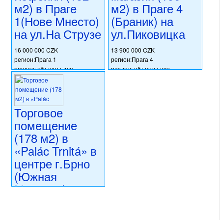
м2) в Праге
м2) в Праге 4
13 114 000 CZK
1(Нове Мнесто)
(Браник) на
регион:Южная Моравия
раздел: объекты для
на ул.На Струзе
ул.Пиковицка
коммерческого использования
состояние: новостройка
16 000 000 CZK
13 900 000 CZK
номер объекта:
20433
регион:Прага 1
регион:Прага 4
раздел: объекты для
раздел: объекты для
коммерческого использования
коммерческого использования
состояние: после
состояние: после
реконструкции
реконструкции
номер объекта:
20422
номер объекта:
20405
Торговое
помещение
(178 м2) в
«Palác Trnitá» в
центре г.Брно
(Южная
Моравия)
16 056 000 CZK
регион:Южная Моравия