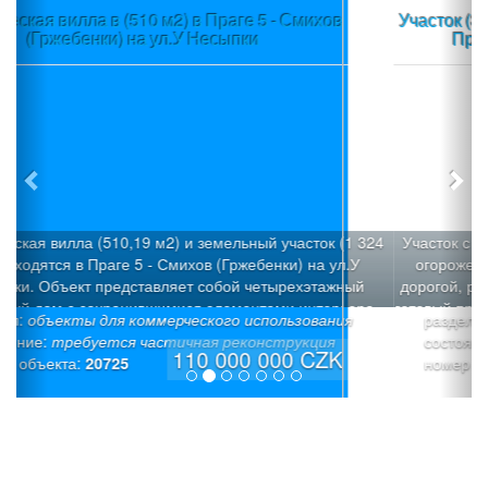
Участок (3580 м2) в пос.Вшеноры (Прага-запад) +
Проект + Строительное разрешение
Участок с уклоном (3580 м2), который можно разделить н
огороженных участка под застройку с общей подъездно
дорогой, расположен в пос.Вшеноры (Прага-запад). Имее
готовый проект трех современных вилл «Панорама Вшен
раздел:
строительные участки
с Разрешением на строительство 3 семейных домов: Ви
состояние:
«Х» (6/7+1): Площадь участка - 1026 м², полезная площад
19 900 000 CZK
номер объекта:
20709
242,1 м², площадь застройки: -187,3 м² (коэффициент
застройки 18,2%). Просторный дом со встроенным гараж
светлое общее пространство на верхнем этаже, тихая зон
нижнем этаже. Вилла «Y» (6+1): Площадь участка - 803 м
полезная площадь - 225,5 м² , площадь застройки - 165,3
(коэффициент застройки 20,6%). Тихая зона на нижнем э