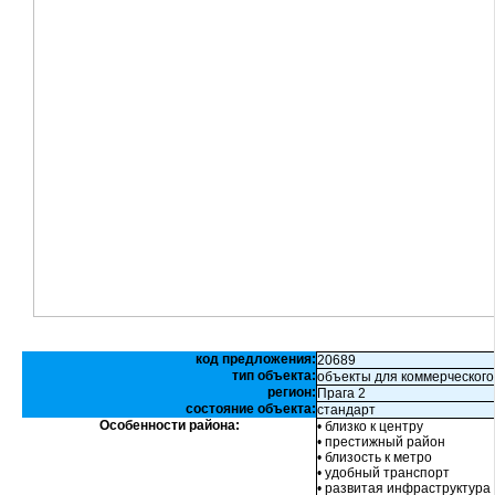
код предложения:
20689
тип объекта:
объекты для коммерческого
регион:
Прага 2
состояние объекта:
стандарт
Особенности района:
• близко к центру
• престижный район
• близость к метро
• удобный транспорт
• развитая инфраструктура