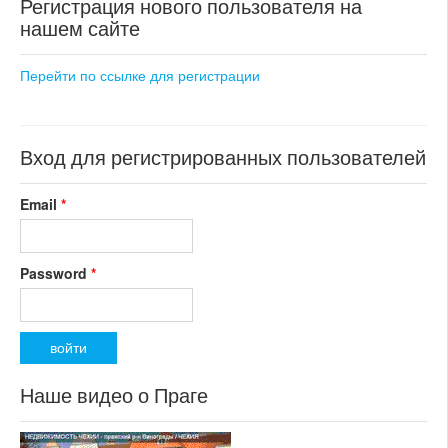
Регистрация нового пользователя на
раздел: объекты для
нашем сайте
коммерческого использования
состояние: новостройка
номер объекта:
18598
Перейти по ссылке для регистрации
Вход для регистрированных пользователей
Email
*
Password
*
Наше видео о Праге