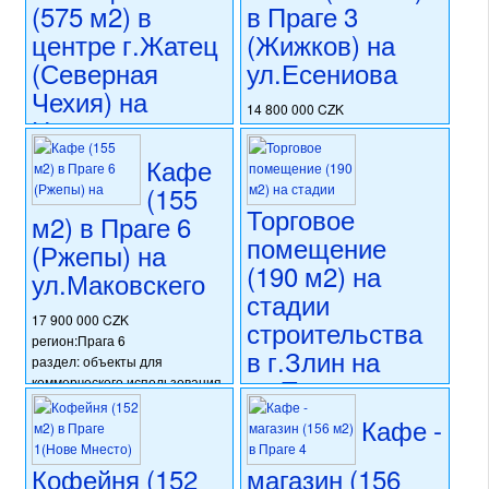
(575 м2) в
в Праге 3
реконструкции
номер объекта:
20526
центре г.Жатец
(Жижков) на
(Северная
ул.Есениова
Чехия) на
14 800 000 CZK
Намнести
регион:Прага 3
Свободы
раздел: объекты для
Кафе
коммерческого использования
(155
состояние: после
14 000 000 CZK
Торговое
реконструкции
регион:Северная Чехия
м2) в Праге 6
номер объекта:
19980
раздел: объекты для
помещение
(Ржепы) на
коммерческого использования
(190 м2) на
ул.Маковскего
состояние: после
стадии
реконструкции
номер объекта:
20523
17 900 000 CZK
строительства
регион:Прага 6
в г.Злин на
раздел: объекты для
ул.Тржида
коммерческого использования
состояние: стандарт
Томаше Бати
Кафе -
номер объекта:
20502
(Южная
Моравия)
Кофейня (152
магазин (156