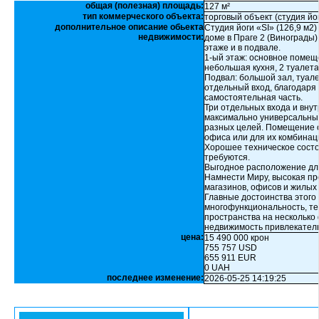
общая (полезная) площадь:
127 м²
тип коммерческого объекта:
торговый объект (студия йо
дополнительное описание обьекта
Студия йоги «SI» (126,9 м2
недвижимости:
доме в Праге 2 (Винограды)
этаже и в подвале.
1-ый этаж: основное помещ
небольшая кухня, 2 туалета
Подвал: большой зал, туал
отдельный вход, благодаря
самостоятельная часть.
Три отдельных входа и вн
максимально универсальным
разных целей. Помещение о
офиса или для их комбинац
Хорошее техническое сост
требуются.
Выгодное расположение для
Намнести Миру, высокая пр
магазинов, офисов и жилых
Главные достоинства этого
многофункциональность, те
пространства на несколько
недвижимость привлекател
цена:
15 490 000 крон
755 757 USD
655 911 EUR
0 UAH
последнее изменение:
2026-05-25 14:19:25