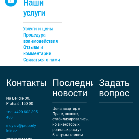
Наши
услуги
Услуги и цены
Процедура
взаимодействия
Отзывы и
комментарии
Связаться с нами
Контакты
Последние
Задать
новости
вопрос
Na Bělidle 30,
Praha 5, 150 00
Цены квартир в
тел. +420 602 395
Праге, похоже,
486
стабилизировались,
но в некоторых
meytuv@property-
регионах растут
info.cz
быстрым темпом
skype: property-