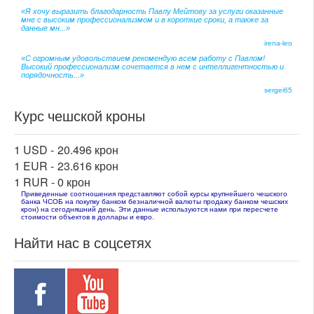
«Я хочу выразить благодарность Павлу Мейтову за услуги оказанные
мне с высоким профессионализмом и в короткие сроки, а также за
данные мн...»
irena-leo
«С огромным удовольствием рекомендую всем работу с Павлом!
Высокий профессионализм сочетается в нем с интеллигентностью и
порядочность...»
sergei65
Курс чешской кроны
1 USD -
20.496 крон
1 EUR -
23.616 крон
1 RUR -
0 крон
Приведенные соотношения представляют собой курсы крупнейшего чешского
банка ЧСОБ на покупку банком безналичной валюты продажу банком чешских
крон) на сегодняшний день. Эти данные используются нами при пересчете
стоимости объектов в доллары и евро.
Найти нас в соцсетях