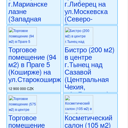
г.Марианске
г.Либерец на
лазне
ул.Москевска
(Западная
(Северо-
Чехия) на
Восточная
ул.Главни
Чехия)
Тржида
16 000 000 CZK
Торговое
Бистро (200 м2)
регион:Северо-Восточная
16 900 000 CZK
Чехия
помещение (94
в центре
регион:Западная Чехия
раздел: объекты для
раздел: объекты для
м2) в Праге 5
г.Тынец над
коммерческого использования
коммерческого использования
(Коширже) на
Сазавой
состояние: стандарт
состояние: стандарт
номер объекта:
20586
ул.Старокоширжска
(Центральная
номер объекта:
20723
Чехия,
12 900 000 CZK
обл.Бенешов)
регион:Прага 5
раздел: объекты для
13 450 000 CZK
коммерческого использования
регион:Центральная Чехия
состояние: новостройка
раздел: объекты для
Торговое
Косметический
номер объекта:
20556
коммерческого использования
помещение
салон (105 м2)
состояние: после