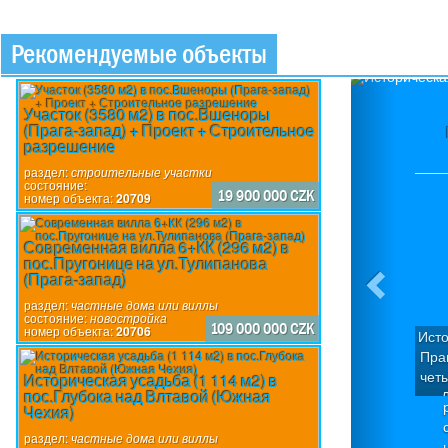
Рекомендуемые объекты
Previou
Участок (3580 м2) в пос.Вшеноры
(Прага-запад) + Проект + Строительное
Ис
разрешение
раздел:
строительные участки
состояние:
19 900 000 CZK
номер объекта:
20709
Современная вилла 6+КК (296 м2) в
пос.Пругонице на ул.Тулипанова
(Прага-запад)
раздел:
частные дома или виллы
состояние:
новостройка
109 000 000 CZK
номер объекта:
20706
Истори
Праге 
четыр
Историческая усадьба (1 114 м2) в
пос.Глубока над Влтавой (Южная
Дом
ра
Чехия)
кварт
со
Пол
раздел:
частные дома или виллы
но