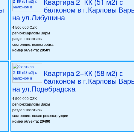
Квартира 2+КК (51 м2) с
вы
балконом в г.Карловы Вар
на ул.Либушина
4 500 000 CZK
регион:Карловы Вары
раздел: квартиры
состояние: новостройка
номер объекта:
20501
Квартира 2+КК (58 м2) с
балконом в г.Карловы Вар
на ул.Подебрадска
4 500 000 CZK
регион:Карловы Вары
раздел: квартиры
состояние: после реконструкции
номер объекта:
20490