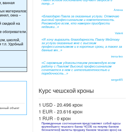
Павел всегда досконально изучает запросы и
и, ванная
потр...»
Алена
ных материалов:
инил, окна –
«Благодарю Павла за оказанные услуги. Отмечаю
высокий профессионализм и компетентность.
й скидкой на
Рекомендую всем, кто намерен приобрести
недвижи...»
е обогреватели.
Valerii
«Я хочу выразить благодарность Павлу Мейтову
ом, школой,
за услуги оказанные мне с высоким
 т.п. Удобный
профессионализмом и в короткие сроки, а также за
данные мн...»
irena-leo
«С огромным удовольствием рекомендую всем
работу с Павлом! Высокий профессионализм
сочетается в нем с интеллигентностью и
порядочность...»
sergei65
Курс чешской кроны
1 USD -
20.496 крон
данный объект
1 EUR -
23.616 крон
1 RUR -
0 крон
Приведенные соотношения представляют собой курсы
крупнейшего чешского банка ЧСОБ на покупку банком
безналичной валюты продажу банком чешских крон) на