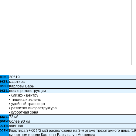
ения:
20519
екта:
квартиры
гион:
Карловы Вары
екта:
после реконструкции
• близко к центру
• тишина и зелень
• удобный транспорт
• развитая инфраструктура
• курортная зона
щадь:
72 м²
раги:
более 90 км
ости:
частная
ости:
Квартира 3+КК (72 м2) расположена на 3-м этаже трехэтажного дома (1919
курортном городе Карловы Вары на ул.Москевска.