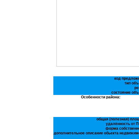
код предлож
тип объ
ре
состояние объ
Особенности района:
общая (полезная) пло
удалённость от П
форма собственн
дополнительное описание обьекта недвижим