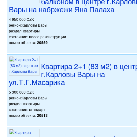
балконом в центре г.Карло
Вары на набржежи Яна Палаха
4 950 000 CZK
регион:Карловы Вары
раздел: квартиры
состояние: после реконструкции
номер объекта:
20559
Квартира 2+1 (83 м2) в цент
г.Карловы Вары на
ул.Т.Г.Масарика
5 300 000 CZK
регион:Карловы Вары
раздел: квартиры
состояние: стандарт
номер объекта:
20513