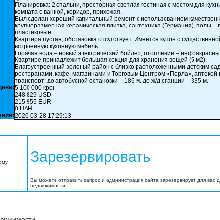
Планировка: 2 спальни, просторная светлая гостиная с местом для кухн
комната с ванной, коридор, прихожая.
Был сделан хороший капитальный ремонт с использованием качествен
крупноразмерная керамическая плитка, сантехника (Германия), полы – в
пластиковые.
Квартира пустая, обстановка отсутствует. Имеется купон с существенно
встроенную кухонную мебель.
Горячая вода – новый электрический бойлер, отопление – инфракрасны
Квартире принадлежит большая секция для хранения вещей (5 м2).
Благоустроенный зеленый район с близко расположенными детским сад
ресторанами, кафе, магазинами и Торговым Центром «Перла», аптекой и
транспорт: до автобусной остановки – 186 м, до ж/д станции – 335 м.
цена:
5 100 000 крон
248 829 USD
215 955 EUR
0 UAH
ение:
2026-03-28 17:29:13
Зарезервировать
орму
Вы можете отправить запрос и администрация сайта зарезервирует для вас 
недвижимости.
движимости