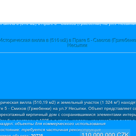
s
торическая вилла в (510 м2) в Праге 5 - Смихов (Гржебенки) 
Несыпки
ческая вилла (510,19 м2) и земельный участок (1 324 м²) находятс
5 - Смихов (Гржебенки) на ул.У Несыпки. Объект представляет соб
ехэтажный кирпичный дом с сохранившимися элементами интерьер
 был построен в 1925 г. в стиле «модерн» как семейная вилла с 5
здел:
объекты для коммерческого использования
ирами. Была проведена капитальная дорогостоящая реконструкция
стояние:
требуется частичная реконструкция
езная площадь: 510,19 м² (из которых 50 м² – полуподвал + 50 м² -
110 000 000 CZK
мер объекта:
20725