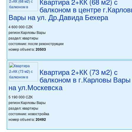
Квартира 2+КК (68 м2) с
балконом в центре г.Карло
Вары на ул. Др.Давида Бехера
4 600 000 CZK
регион:Карловы Вары
раздел: квартиры
состояние: после реконструкции
номер объекта:
20503
Квартира 2+КК (73 м2) с
балконом в г.Карловы Вары
на ул.Москевска
5 190 000 CZK
регион:Карловы Вары
раздел: квартиры
состояние: новостройка
номер объекта:
20492