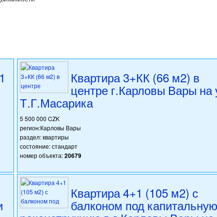
1
Квартира 3+КК (66 м2) в
в
центре г.Карловы Вары на 
Т.Г.Масарика
5 500 000 CZK
регион:Карловы Вары
раздел: квартиры
состояние: стандарт
номер объекта:
20679
Квартира 4+1 (105 м2) с
и
балконом под капитальну