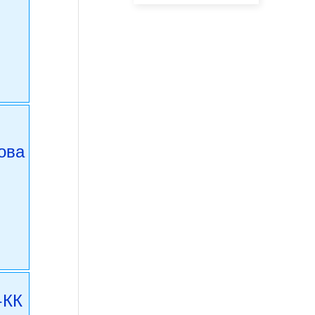
ова
+КК