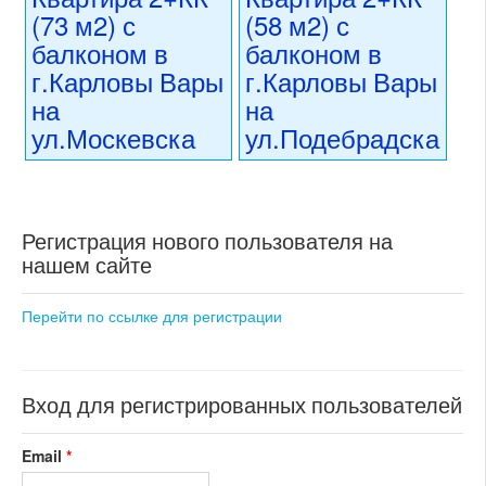
раздел: квартиры
(73 м2) с
(58 м2) с
состояние: после
балконом в
балконом в
реконструкции
г.Карловы Вары
г.Карловы Вары
номер объекта:
20503
на
на
ул.Москевска
ул.Подебрадска
5 190 000 CZK
4 500 000 CZK
регион:Карловы Вары
регион:Карловы Вары
раздел: квартиры
раздел: квартиры
Регистрация нового пользователя на
состояние: новостройка
состояние: после
номер объекта:
20492
реконструкции
нашем сайте
номер объекта:
20490
Перейти по ссылке для регистрации
Вход для регистрированных пользователей
Email
*