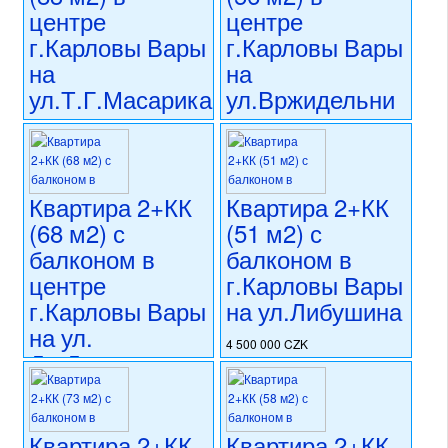
центре
центре
номер объекта:
20559
г.Карловы Вары
г.Карловы Вары
на
на
ул.Т.Г.Масарика
ул.Вржидельни
5 300 000 CZK
4 500 000 CZK
регион:Карловы Вары
регион:Карловы Вары
раздел: квартиры
раздел: квартиры
состояние: стандарт
состояние: после
Квартира 2+КК
Квартира 2+КК
номер объекта:
20513
реконструкции
(68 м2) с
(51 м2) с
номер объекта:
20494
балконом в
балконом в
центре
г.Карловы Вары
г.Карловы Вары
на ул.Либушина
на ул.
4 500 000 CZK
Др.Давида
регион:Карловы Вары
Бехера
раздел: квартиры
состояние: новостройка
номер объекта:
20501
4 600 000 CZK
Квартира 2+КК
Квартира 2+КК
регион:Карловы Вары