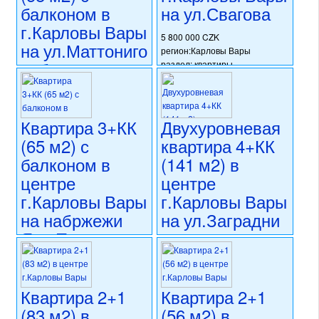
состояние: требуется
балконом в
на ул.Свагова
капитальная реконструкция
г.Карловы Вары
номер объекта:
20613
5 800 000 CZK
на ул.Маттониго
регион:Карловы Вары
набржежи
раздел: квартиры
состояние: после
реконструкции
5 100 000 CZK
номер объекта:
20593
регион:Карловы Вары
раздел: квартиры
Квартира 3+КК
Двухуровневая
состояние: новостройка
(65 м2) с
квартира 4+КК
номер объекта:
20603
балконом в
(141 м2) в
центре
центре
г.Карловы Вары
г.Карловы Вары
на набржежи
на ул.Заградни
Яна Палаха
5 500 000 CZK
регион:Карловы Вары
4 950 000 CZK
раздел: квартиры
регион:Карловы Вары
состояние: после
раздел: квартиры
Квартира 2+1
Квартира 2+1
реконструкции
состояние: после
(83 м2) в
(56 м2) в
номер объекта:
20539
реконструкции