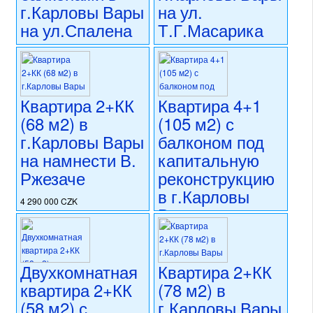
г.Карловы Вары
на ул.
на ул.Спалена
Т.Г.Масарика
4 390 000 CZK
5 500 000 CZK
регион:Карловы Вары
регион:Карловы Вары
раздел: квартиры
раздел: квартиры
состояние: стандарт
состояние: стандарт
Квартира 2+КК
Квартира 4+1
номер объекта:
20717
номер объекта:
20679
(68 м2) в
(105 м2) с
г.Карловы Вары
балконом под
на намнести В.
капитальную
Ржезаче
реконструкцию
в г.Карловы
4 290 000 CZK
Вары на
регион:Карловы Вары
намнести 17
раздел: квартиры
состояние: стандарт
листопаду
номер объекта:
20543
Двухкомнатная
Квартира 2+КК
5 770 000 CZK
квартира 2+КК
(78 м2) в
регион:Карловы Вары
раздел: квартиры
(58 м2) с
г.Карловы Вары