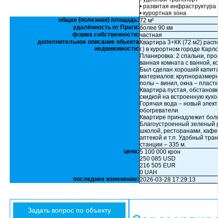
• развитая инфраструктура
• курортная зона
общая (полезная) площадь:
72 м²
удалённость от Праги:
более 90 км
форма собственности:
частная
дополнительное описание обьекта
Квартира 3+КК (72 м2) расп
недвижимости:
г.) в курортном городе Карл
Планировка: 2 спальни, про
ванная комната с ванной, к
Был сделан хороший капит
материалов: крупноразмерн
полы – винил, окна – пласт
Квартира пустая, обстановк
скидкой на встроенную кух
Горячая вода – новый элек
обогреватели.
Квартире принадлежит боль
Благоустроенный зеленый р
школой, ресторанами, кафе
аптекой и т.п. Удобный тран
станции – 335 м.
цена:
5 100 000 крон
250 085 USD
216 505 EUR
0 UAH
последнее изменение:
2026-03-28 17:29:13