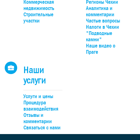
панорамным видом на долину, Чешский крас и природн
Коммерческая
Регионы Чехии
парк Гржебени. До Праги можно добраться на автомобиле
недвижимость
Аналитика и
20 минут по автомагистрали D4, удобно – на поезде прям
Строительные
комментарии
Смиховского или Главного вокзалов.
участки
Частые вопросы
Налоги в Чехии
"Подводные
камни"
Наше видео о
Праге
Наши
услуги
Услуги и цены
Процедура
взаимодействия
Отзывы и
комментарии
Связаться с нами