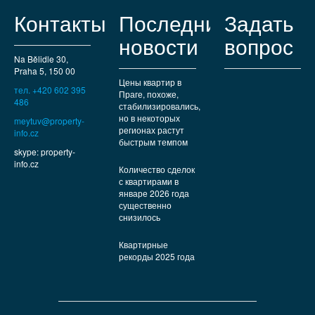
Контакты
Последние
Задать
новости
вопрос
Na Bělidle 30,
Praha 5, 150 00
Цены квартир в
тел. +420 602 395
Праге, похоже,
486
стабилизировались,
но в некоторых
meytuv@property-
регионах растут
info.cz
быстрым темпом
skype: property-
info.cz
Количество сделок
с квартирами в
январе 2026 года
существенно
снизилось
Квартирные
рекорды 2025 года