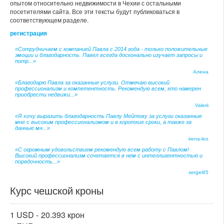
опытом относительно недвижимости в Чехии с остальными
посетителями сайта. Все эти тексты будут публиковаться в
соответствующем разделе.
регистрация
«Сотрудничаем с компанией Павла с 2014 года - только положительные
эмоции и благодарность. Павел всегда досконально изучает запросы и
потр...»
Алена
«Благодарю Павла за оказанные услуги. Отмечаю высокий
профессионализм и компетентность. Рекомендую всем, кто намерен
приобрести недвижи...»
Valerii
«Я хочу выразить благодарность Павлу Мейтову за услуги оказанные
мне с высоким профессионализмом и в короткие сроки, а также за
данные мн...»
irena-leo
«С огромным удовольствием рекомендую всем работу с Павлом!
Высокий профессионализм сочетается в нем с интеллигентностью и
порядочность...»
sergei65
Курс чешской кроны
1 USD -
20.393 крон