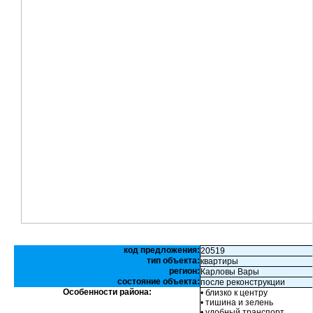
код предложения:
20519
тип объекта:
квартиры
регион:
Карловы Вары
состояние объекта:
после реконструкции
Особенности района:
• близко к центру
• тишина и зелень
• удобный транспорт