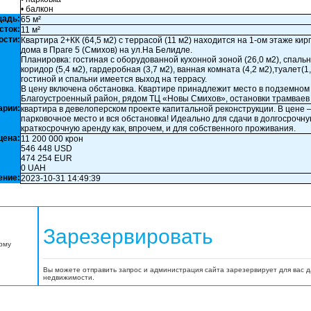
• балкон
щадь:
65 м²
сток:
11 м²
ости:
Квартира 2+КК (64,5 м2) с террасой (11 м2) находится на 1-ом этаже ки
дома в Праге 5 (Смихов) на ул.На Белидле.
Планировка: гостиная с оборудованной кухонной зоной (26,0 м2), спальня
коридор (5,4 м2), гардеробная (3,7 м2), ванная комната (4,2 м2),туалет(1,
гостиной и спальни имеется выход на террасу.
В цену включена обстановка. Квартире принадлежит место в подземном
Благоустроенный район, рядом ТЦ «Новы Смихов», остановки трамваев 
арии:
квартира в девелоперском проекте капитальной реконструкции. В цене –
парковочное место и вся обстановка! Идеально для сдачи в долгосрочну
краткосрочную аренду как, впрочем, и для собственного проживания.
цена:
11 200 000 крон
546 448 USD
474 254 EUR
0 UAH
ение:
2023-10-31 14:49:39
Зарезервировать
орму
Вы можете отправить запрос и администрация сайта зарезервирует для вас 
недвижимости.