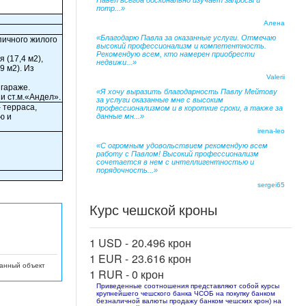
Павел всегда досконально изучает запросы и
потр...»
Алена
«Благодарю Павла за оказанные услуги. Отмечаю
рпичного жилого
высокий профессионализм и компетентность.
Рекомендую всем, кто намерен приобрести
 (17,4 м2),
недвижи...»
9 м2). Из
Valerii
 гараже.
«Я хочу выразить благодарность Павлу Мейтову
и ст.м.«Андел».
за услуги оказанные мне с высоким
 терраса,
профессионализмом и в короткие сроки, а также за
ю и
данные мн...»
irena-leo
«С огромным удовольствием рекомендую всем
работу с Павлом! Высокий профессионализм
сочетается в нем с интеллигентностью и
порядочность...»
sergei65
Курс чешской кроны
1 USD -
20.496 крон
1 EUR -
23.616 крон
данный объект
1 RUR -
0 крон
Приведенные соотношения представляют собой курсы
крупнейшего чешского банка ЧСОБ на покупку банком
безналичной валюты продажу банком чешских крон) на