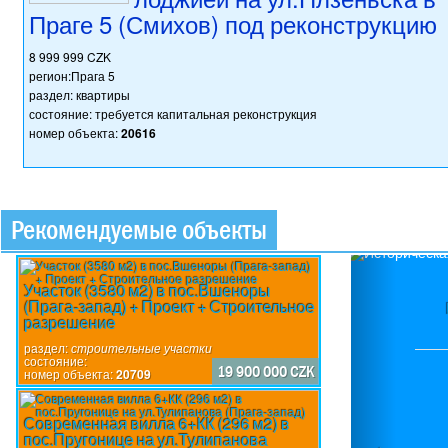
Праге 5 (Смихов) под реконструкцию
8 999 999 CZK
регион:Прага 5
раздел: квартиры
состояние: требуется капитальная реконструкция
номер объекта:
20616
Рекомендуемые объекты
Previou
Участок (3580 м2) в пос.Вшеноры
(Прага-запад) + Проект + Строительное
разрешение
раздел:
строительные участки
состояние:
19 900 000 CZK
номер объекта:
20709
Современная вилла 6+КК (296 м2) в
пос.Пругонице на ул.Тулипанова