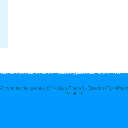
s
Историческая вилла в (510 м2) в Праге 5 - Смихов (Гржебенки
Несыпки