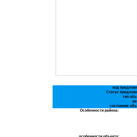
код предлож
Статус предлож
тип объ
ре
состояние объ
Особенности района:
особенности объекта: