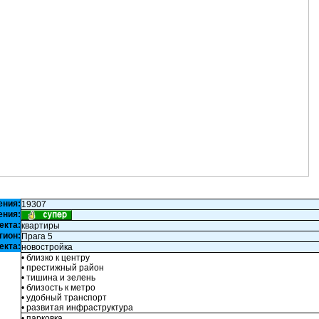
ения:
19307
ения:
екта:
квартиры
гион:
Прага 5
екта:
новостройка
• близко к центру
• престижный район
• тишина и зелень
• близость к метро
• удобный транспорт
• развитая инфраструктура
• парковка