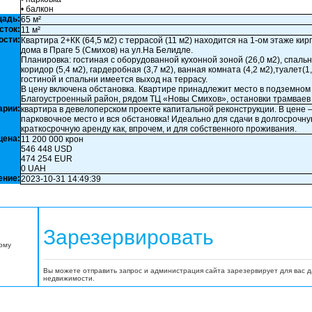
• балкон
щадь:
65 м²
сток:
11 м²
ости:
Квартира 2+КК (64,5 м2) с террасой (11 м2) находится на 1-ом этаже ки
дома в Праге 5 (Смихов) на ул.На Белидле.
Планировка: гостиная с оборудованной кухонной зоной (26,0 м2), спальня
коридор (5,4 м2), гардеробная (3,7 м2), ванная комната (4,2 м2),туалет(1,
гостиной и спальни имеется выход на террасу.
В цену включена обстановка. Квартире принадлежит место в подземном
Благоустроенный район, рядом ТЦ «Новы Смихов», остановки трамваев 
арии:
квартира в девелоперском проекте капитальной реконструкции. В цене –
парковочное место и вся обстановка! Идеально для сдачи в долгосрочну
краткосрочную аренду как, впрочем, и для собственного проживания.
цена:
11 200 000 крон
546 448 USD
474 254 EUR
0 UAH
ение:
2023-10-31 14:49:39
Зарезервировать
орму
Вы можете отправить запрос и администрация сайта зарезервирует для вас 
недвижимости.