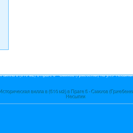
s
Историческая вилла в (510 м2) в Праге 5 - Смихов (Гржебенки
Несыпки