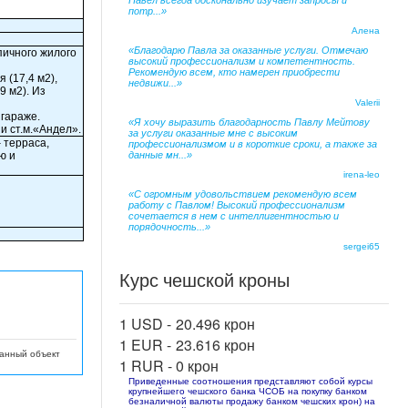
Павел всегда досконально изучает запросы и
потр...»
Алена
«Благодарю Павла за оказанные услуги. Отмечаю
рпичного жилого
высокий профессионализм и компетентность.
Рекомендую всем, кто намерен приобрести
 (17,4 м2),
недвижи...»
9 м2). Из
Valerii
 гараже.
«Я хочу выразить благодарность Павлу Мейтову
и ст.м.«Андел».
за услуги оказанные мне с высоким
 терраса,
профессионализмом и в короткие сроки, а также за
ю и
данные мн...»
irena-leo
«С огромным удовольствием рекомендую всем
работу с Павлом! Высокий профессионализм
сочетается в нем с интеллигентностью и
порядочность...»
sergei65
Курс чешской кроны
1 USD -
20.496 крон
1 EUR -
23.616 крон
данный объект
1 RUR -
0 крон
Приведенные соотношения представляют собой курсы
крупнейшего чешского банка ЧСОБ на покупку банком
безналичной валюты продажу банком чешских крон) на