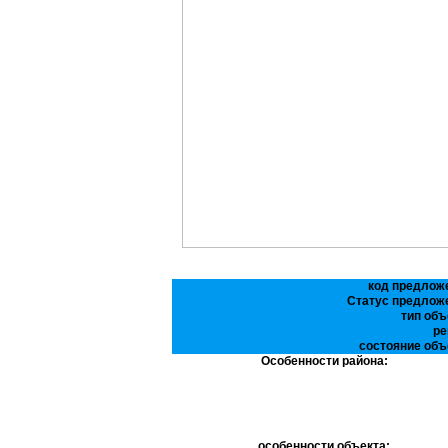
код предлож
Статус предлож
тип объ
ре
состояние объ
Особенности района:
особенности объекта: