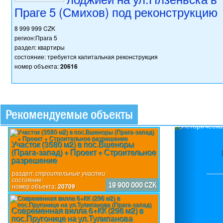
Праге 5 (Смихов) под реконструкцию
8 999 999 CZK
регион:Прага 5
раздел: квартиры
состояние: требуется капитальная реконструкция
номер объекта:
20616
Рекомендуемые объекты
Previou
Участок (3580 м2) в пос.Вшеноры
(Прага-запад) + Проект + Строительное
разрешение
раздел:
строительные участки
состояние:
19 900 000 CZK
номер объекта:
20709
Современная вилла 6+КК (296 м2) в
пос.Пругонице на ул.Тулипанова