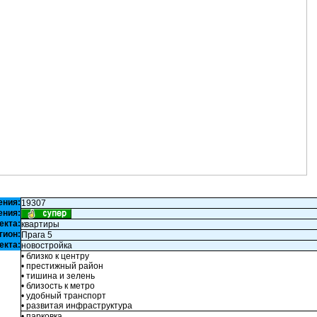
ения:
19307
ения:
екта:
квартиры
гион:
Прага 5
екта:
новостройка
• близко к центру
• престижный район
• тишина и зелень
• близость к метро
• удобный транспорт
• развитая инфраструктура
• парковка