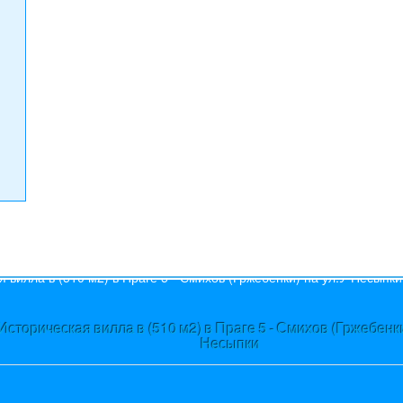
)
s
Историческая вилла в (510 м2) в Праге 5 - Смихов (Гржебенки
Несыпки