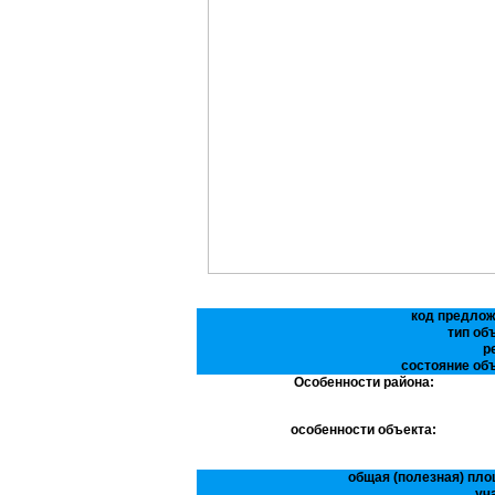
код предлож
тип об
р
состояние объ
Особенности района:
особенности объекта:
общая (полезная) пло
уч