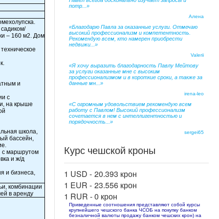
Павел всегда досконально изучает запросы и
потр...»
Алена
омехолупска.
«Благодарю Павла за оказанные услуги. Отмечаю
 садиком/
высокий профессионализм и компетентность.
ки – 160 м2. Дом
Рекомендую всем, кто намерен приобрести
недвижи...»
 техническое
Valerii
к.
«Я хочу выразить благодарность Павлу Мейтову
за услуги оказанные мне с высоким
профессионализмом и в короткие сроки, а также за
атным и
данные мн...»
irena-leo
ии с
и, на крыше
«С огромным удовольствием рекомендую всем
работу с Павлом! Высокий профессионализм
ой
сочетается в нем с интеллигентностью и
порядочность...»
альная школа,
sergei65
ный бассейн,
ие.
Курс чешской кроны
и с маршрутом
вка и ж/д
1 USD -
20.393 крон
я и бизнеса,
1 EUR -
23.556 крон
ьи, комбинации
ей в аренду
1 RUR -
0 крон
Приведенные соотношения представляют собой курсы
крупнейшего чешского банка ЧСОБ на покупку банком
безналичной валюты продажу банком чешских крон) на