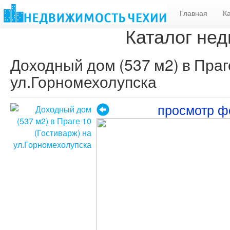
Главная
К
Каталог нед
Доходный дом (537 м2) в Праг
ул.Горномехолупска
просмотр ф