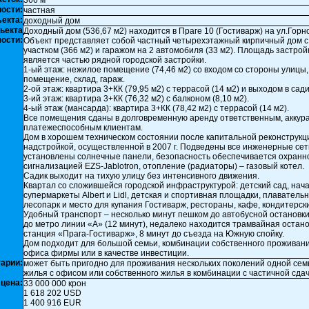
366 м²
ости:
частная
ъекта:
доходный дом
ьекта
Доходный дом (536,67 м2) находится в Праге 10 (Гостиварж) на ул.Горн
ости:
Объект представляет собой частный четырехэтажный кирпичный дом с
участком (366 м2) и гаражом на 2 автомобиля (33 м2). Площадь застрой
является частью рядной городской застройки.
1-ый этаж: нежилое помещение (74,46 м2) со входом со стороны улицы,
помещение, склад, гараж.
2-ой этаж: квартира 3+КК (79,95 м2) с террасой (14 м2) и выходом в сади
3-ий этаж: квартира 3+КК (76,32 м2) с балконом (8,10 м2).
4-ый этаж (мансарда): квартира 3+КК (78,42 м2) с террасой (14 м2).
Все помещения сданы в долговременную аренду ответственным, аккур
платежеспособным клиентам.
Дом в хорошем техническом состоянии после капитальной реконструкц
надстройкой, осуществленной в 2007 г. Подведены все инженерные сет
установлены солнечные панели, безопасность обеспечивается охранн
сигнализацией EZS-Jablotron, отопление (радиаторы) – газовый котел.
Садик выходит на тихую улицу без интенсивного движения.
Квартал со сложившейся городской инфраструктурой: детский сад, нач
супермаркеты Albert и Lidl, детская и спортивная площадки, плаватель
лесопарк и место для купания Гостиварж, рестораны, кафе, кондитерск
Удобный транспорт – несколько минут пешком до автобусной остановк
до метро линии «А» (12 минут), недалеко находится трамвайная остано
станция «Прага-Гостиварж», 8 минут до съезда на Южную спойку.
Дом подходит для большой семьи, комбинации собственного проживани
офиса фирмы или в качестве инвестиции.
арии:
может быть пригодно для проживания нескольких поколений одной сем
жилья с офисом или собственного жилья в комбинации с частичной сдач
цена:
33 000 000 крон
1 618 202 USD
1 400 916 EUR