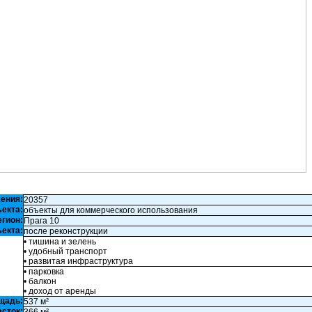
ения:
20357
ъекта:
объекты для коммерческого использования
егион:
Прага 10
екта:
после реконструкции
• тишина и зелень
• удобный транспорт
• развитая инфраструктура
• парковка
• балкон
• доход от аренды
щадь:
537 м²
асток: