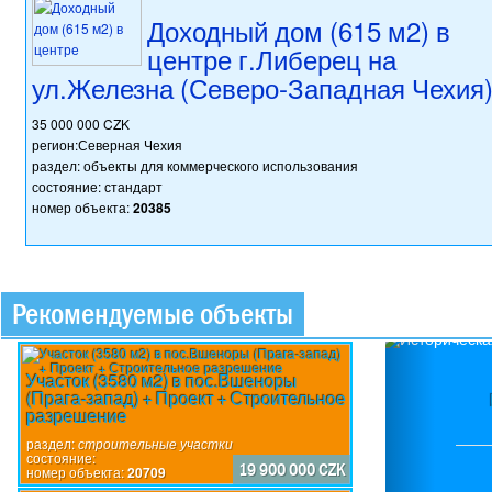
Доходный дом (615 м2) в
центре г.Либерец на
ул.Железна (Северо-Западная Чехия
35 000 000 CZK
регион:Северная Чехия
раздел: объекты для коммерческого использования
состояние: стандарт
номер объекта:
20385
Рекомендуемые объекты
Previou
Участок (3580 м2) в пос.Вшеноры
(Прага-запад) + Проект + Строительное
разрешение
раздел:
строительные участки
состояние:
19 900 000 CZK
номер объекта:
20709