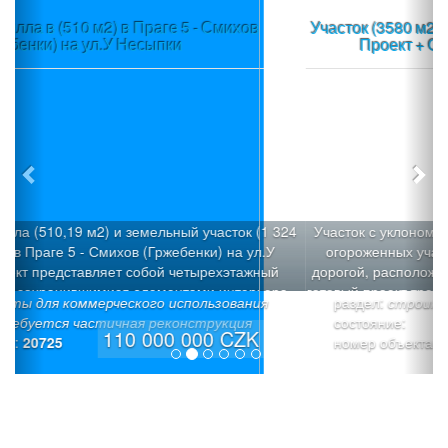
Участок (3580 м2) в пос.Вшеноры (Прага-запад) +
Проект + Строительное разрешение
Участок с уклоном (3580 м2), который можно разделить н
огороженных участка под застройку с общей подъездно
дорогой, расположен в пос.Вшеноры (Прага-запад). Имее
готовый проект трех современных вилл «Панорама Вшен
раздел:
строительные участки
с Разрешением на строительство 3 семейных домов: Ви
состояние:
«Х» (6/7+1): Площадь участка - 1026 м², полезная площад
19 900 000 CZK
номер объекта:
20709
242,1 м², площадь застройки: -187,3 м² (коэффициент
застройки 18,2%). Просторный дом со встроенным гараж
светлое общее пространство на верхнем этаже, тихая зон
нижнем этаже. Вилла «Y» (6+1): Площадь участка - 803 м
полезная площадь - 225,5 м² , площадь застройки - 165,3