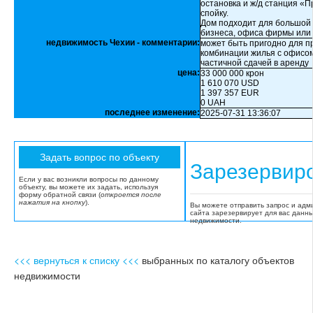
остановка и ж/д станция «П
спойку.
Дом подходит для большой 
бизнеса, офиса фирмы или 
недвижимость Чехии - комментарии:
может быть пригодно для п
комбинации жилья с офисом
частичной сдачей в аренду
цена:
33 000 000 крон
1 610 070 USD
1 397 357 EUR
0 UAH
последнее изменение:
2025-07-31 13:36:07
Зарезервир
Если у вас возникли вопросы по данному
объекту, вы можете их задать, используя
форму обратной связи (
откроется после
нажатия на кнопку
).
Вы можете отправить запрос и адм
сайта зарезервирует для вас данн
недвижимости.
<<< вернуться к списку <<<
выбранных по каталогу объектов
недвижимости