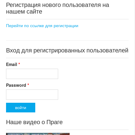
35 000 000 CZK
Регистрация нового пользователя на
регион:Северная Чехия
нашем сайте
32 900 000 CZK
раздел: объекты для
регион:Западная Чехия
коммерческого использования
раздел: объекты для
состояние: стандарт
Перейти по ссылке для регистрации
коммерческого использования
номер объекта:
20385
состояние: требуется
частичная реконструкция
номер объекта:
20408
Вход для регистрированных пользователей
Email
*
Password
*
Наше видео о Праге