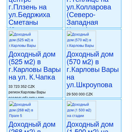
раздел: объекты для
г.Плзень на
ул.Колларова
коммерческого использования
ул.Бедржиха
(Северо-
состояние: требуется
Сметаны
Западная
частичная реконструкция
номер объекта:
20782
(Западная
Чехия)
Чехия)
26 990 000 CZK
регион:Теплице
38 900 000 CZK
раздел: объекты для
Доходный дом
Доходный дом
регион:Западная Чехия
коммерческого использования
раздел: объекты для
(525 м2) в
(570 м2) в
состояние: после
коммерческого использования
г.Карловы Вары
г.Карловы Вары
реконструкции
состояние: требуется
номер объекта:
20681
на ул. К.Чапка
на
частичная реконструкция
номер объекта:
20702
ул.Шкроупова
33 723 352 CZK
регион:Карловы Вары
29 500 000 CZK
раздел: объекты для
регион:Карловы Вары
коммерческого использования
раздел: объекты для
состояние: после
коммерческого использования
реконструкции
состояние: требуется
номер объекта:
20668
Доходный дом
Доходный дом
капитальная реконструкция
номер объекта:
20607
(268 м2) в
(1 500 м2) на