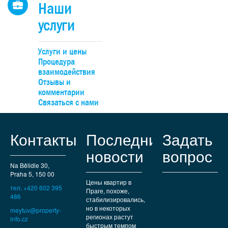
Наши
услуги
Услуги и цены
Процедура
взаимодействия
Отзывы и
комментарии
Связаться с нами
Контакты
Последние
Задать
новости
вопрос
Na Bělidle 30,
Praha 5, 150 00
Цены квартир в
тел. +420 602 395
Праге, похоже,
486
стабилизировались,
но в некоторых
meytuv@property-
регионах растут
info.cz
быстрым темпом