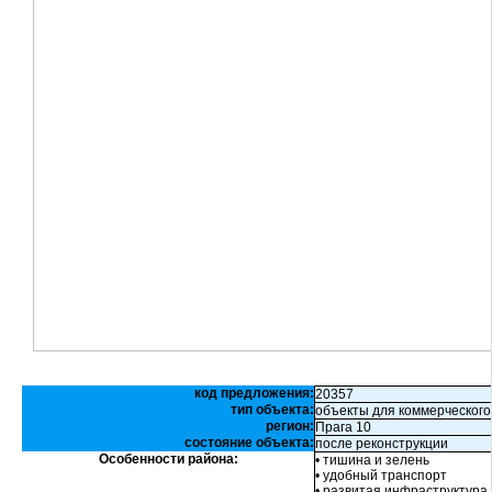
код предложения:
20357
тип объекта:
объекты для коммерческого
регион:
Прага 10
состояние объекта:
после реконструкции
Особенности района:
• тишина и зелень
• удобный транспорт
• развитая инфраструктура