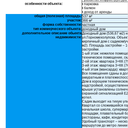
особенности объекта:
• парковка
• балкон
• доход от аренды
общая (полезная) площадь:
537 м²
участок:
366 м²
форма собственности:
частная
тип коммерческого объекта:
доходный дом
дополнительное описание обьекта
Доходный дом (536,67 м2) н
недвижимости:
ул.Горномехолупска. Объек
кирпичный дом с садиком/уч
м2). Площадь застройки – 1
застройки.
1-ый этаж: нежилое помещен
техническое помещение, скл
2-ой этаж: квартира 3+КК (7
3-ий этаж: квартира 3+КК (76
4-ый этаж (мансарда): кварт
Все помещения сданы в до
аккуратным и платежеспос
Дом в хорошем техническом
надстройкой, осуществленн
крыше установлены солнеч
охранной сигнализацией EZS
котел.
Садик выходит на тихую ул
Квартал со сложившейся го
начальная школа, супермарке
площадки, плавательный ба
рестораны, кафе, кондитерс
Удобный транспорт – неско
маршрутом до метро линии 