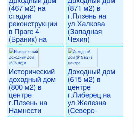
28 000 000 CZK
коммерческого использования
(467 м2) на
(871 м2) в
регион:Северная Чехия
состояние: стандарт
раздел: объекты для
стадии
г.Плзень на
номер объекта:
20475
коммерческого использования
реконструкции
ул.Халкова
состояние: новостройка
в Праге 4
(Западная
номер объекта:
20524
(Браник) на
Чехия)
ул.Ве Студенем
36 000 000 CZK
регион:Западная Чехия
30 840 000 CZK
раздел: объекты для
регион:Прага 4
коммерческого использования
раздел: объекты для
Исторический
Доходный дом
состояние: стандарт
коммерческого использования
доходный дом
(615 м2) в
номер объекта:
20409
состояние: незавершенное
(800 м2) в
центре
строительство
номер объекта:
20467
центре
г.Либерец на
г.Плзень на
ул.Железна
Намнести
(Северо-
Републики
Западная
(Западная
Чехия)
Чехия)