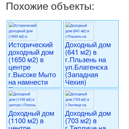
Похожие объекты:
Исторический
Доходный дом
доходный дом
(641 м2) в
(1650 м2) в
г.Пльзень на
центре
ул.Блатенска
г.Высоке Мыто
(Западная
на намнести
Чехия)
Премышла
36 000 000 CZK
Отакара II
регион:Западная Чехия
(Восточная
раздел: объекты для
коммерческого использования
Чехия)
Доходный дом
Доходный дом
состояние: стандарт
(1100 м2) в
(703 м2) в
номер объекта:
20711
26 500 000 CZK
центре
г.Теплице на
регион:Восточная Чехия