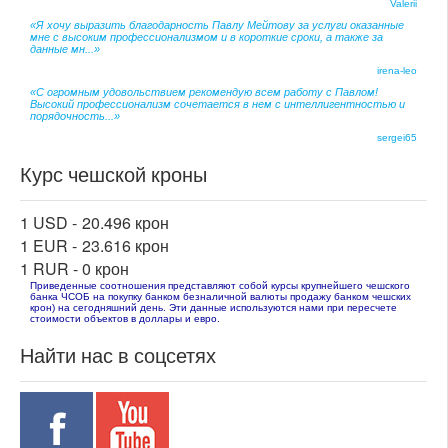
Valerii
«Я хочу выразить благодарность Павлу Мейтову за услуги оказанные
мне с высоким профессионализмом и в короткие сроки, а также за
данные мн...»
irena-leo
«С огромным удовольствием рекомендую всем работу с Павлом!
Высокий профессионализм сочетается в нем с интеллигентностью и
порядочность...»
sergei65
Курс чешской кроны
1 USD -
20.496 крон
1 EUR -
23.616 крон
1 RUR -
0 крон
Приведенные соотношения представляют собой курсы крупнейшего чешского
банка ЧСОБ на покупку банком безналичной валюты продажу банком чешских
крон) на сегодняшний день. Эти данные используются нами при пересчете
стоимости объектов в доллары и евро.
Найти нас в соцсетях