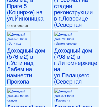
Праге 5
стадии
(Коширже) на
реконструкции
ул.Йиноницка
в г.Ловосице
(Северная
30 000 000 CZK
Чехия) на
регион:Прага 5
ул.8.кветна
раздел: объекты для
коммерческого использования
состояние: требуется
28 500 000 CZK
Доходный дом
Доходный дом
частичная реконструкция
регион:Северная Чехия
номер объекта:
20442
раздел: объекты для
(576 м2) в
(798 м2) в
коммерческого использования
г.Усти над
г.Литомнержице
состояние: незавершенное
Лабем на
на
строительство
номер объекта:
18551
намнести
ул.Палацкего
Прокопа
(Северная
Великого
Чехия)
(Северная
31 999 000 CZK
Чехия)
регион:Северная Чехия
раздел: объекты для
Доходный дом
Доходный дом