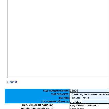
Проект
код предложения:
18008
тип объекта:
объекты для коммерческого
регион:
Южная Чехия
состояние объекта:
стандарт
Особенности района:
• удобный транспорт
особенности объекта: