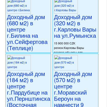
обл.Рокицаны)
регион:Южная Чехия
раздел: объекты для
12 500 000 CZK
коммерческого использования
Доходный дом
Доходный дом
регион:Западная Чехия
состояние: новостройка
раздел: объекты для
(680 м2) в
(320 м2) в
номер объекта:
20714
коммерческого использования
центре
г.Карловы Вары
состояние: требуется
г.Билина на
на ул.Румынска
капитальная реконструкция
номер объекта:
20694
ул.Сейфертова
15 900 000 CZK
(Теплице)
регион:Карловы Вары
раздел: объекты для
16 350 000 CZK
коммерческого использования
регион:Теплице
состояние: стандарт
раздел: объекты для
номер объекта:
20649
коммерческого использования
Доходный дом
Доходный дом
состояние: стандарт
(184 м2) в
(570 м2) в
номер объекта:
20653
центре
центре
г.Пардубице на
г.Моравский
ул.Пернштинска
Бероун на
(Восточная
намнести 9