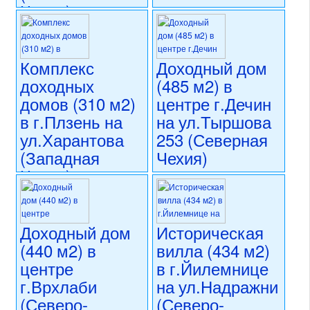
Чехия)
кветна
(Северная
12 900 000 CZK
Моравия)
регион:Восточная Чехия
раздел: объекты для
Комплекс
Доходный дом
13 900 000 CZK
коммерческого использования
доходных
(485 м2) в
регион:Северная Моравия
состояние: стандарт
раздел: объекты для
домов (310 м2)
центре г.Дечин
номер объекта:
20645
коммерческого использования
в г.Плзень на
на ул.Тыршова
состояние: стандарт
ул.Харантова
253 (Северная
номер объекта:
20643
(Западная
Чехия)
Чехия)
17 500 000 CZK
регион:Северная Чехия
17 500 000 CZK
раздел: объекты для
регион:Западная Чехия
коммерческого использования
раздел: объекты для
Доходный дом
Историческая
состояние: стандарт
коммерческого использования
(440 м2) в
вилла (434 м2)
номер объекта:
20617
состояние: стандарт
центре
в г.Йилемнице
номер объекта:
20618
г.Врхлаби
на ул.Надражни
(Северо-
(Северо-