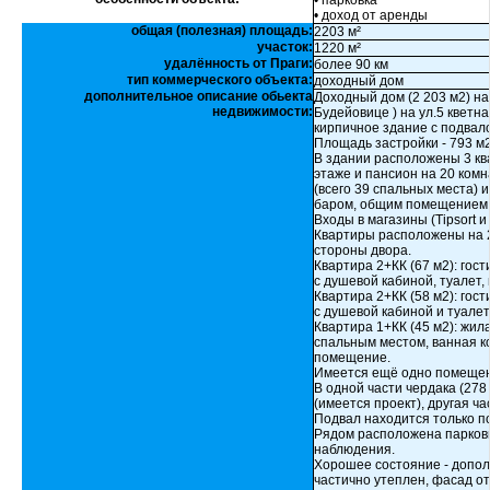
• парковка
• доход от аренды
общая (полезная) площадь:
2203 м²
участок:
1220 м²
удалённость от Праги:
более 90 км
тип коммерческого объекта:
доходный дом
дополнительное описание обьекта
Доходный дом (2 203 м2) н
недвижимости:
Будейовице ) на ул.5 кветн
кирпичное здание с подвало
Площадь застройки - 793 м2
В здании расположены 3 ква
этаже и пансион на 20 комн
(всего 39 спальных места) 
баром, общим помещением 
Входы в магазины (Tipsort 
Квартиры расположены на 2-
стороны двора.
Квартира 2+КК (67 м2): гос
с душевой кабиной, туалет
Квартира 2+КК (58 м2): гос
с душевой кабиной и туале
Квартира 1+КК (45 м2): жил
спальным местом, ванная к
помещение.
Имеется ещё одно помещени
В одной части чердака (278
(имеется проект), другая ча
Подвал находится только п
Рядом расположена парковк
наблюдения.
Хорошее состояние - допол
частично утеплен, фасад от