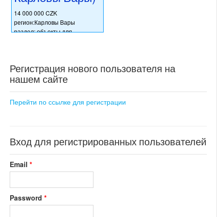
14 000 000 CZK
регион:Карловы Вары
раздел: объекты для
коммерческого использования
состояние: после
реконструкции
Регистрация нового пользователя на
номер объекта:
18266
нашем сайте
Перейти по ссылке для регистрации
Вход для регистрированных пользователей
Email
*
Password
*