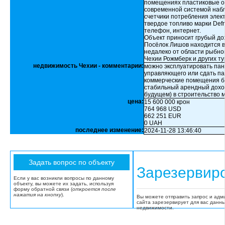
помещениях пластиковые ок
современной системой наб
счетчики потребления элект
твердое топливо марки Defr
телефон, интернет.
Объект приносит грубый дох
Посёлок Лишов находится в 
недалеко от области рыбно
Чехии Рожмберк и других т
недвижимость Чехии - комментарии:
можно эксплуатировать пан
управляющего или сдать пан
коммерческие помещения бу
стабильный арендный доход
будущем) в строительство 
цена:
15 600 000 крон
764 968 USD
662 251 EUR
0 UAH
последнее изменение:
2024-11-28 13:46:40
Зарезервир
Если у вас возникли вопросы по данному
объекту, вы можете их задать, используя
форму обратной связи (
откроется после
нажатия на кнопку
).
Вы можете отправить запрос и адм
сайта зарезервирует для вас данн
недвижимости.