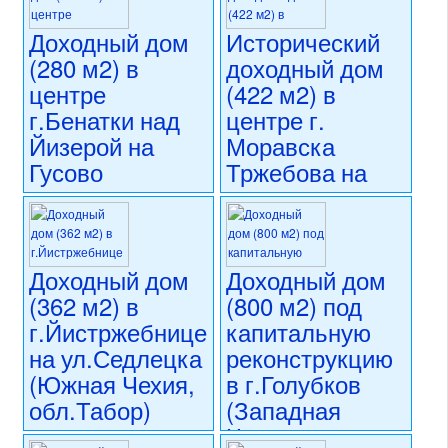
реконструкции
номер объекта:
20749
номер объекта:
20772
Доходный дом
Исторический
(280 м2) в
доходный дом
центре
(422 м2) в
г.Бенатки над
центре г.
Йизерой на
Моравска
Гусово
Тржебова на
намнести
намнести
(Центральная
Т.Г.Масарика
Чехия)
(Восточная
Чехия)
Доходный дом
Доходный дом
14 900 000 CZK
(362 м2) в
(800 м2) под
регион:Центральная Чехия
15 950 000 CZK
раздел: объекты для
г.Йистржебнице
капитальную
регион:Восточная Чехия
коммерческого использования
раздел: объекты для
на ул.Седлецка
реконструкцию
состояние: требуется
коммерческого использования
(Южная Чехия,
в г.Голубков
капитальная реконструкция
состояние: стандарт
номер объекта:
20733
обл.Табор)
(Западная
номер объекта:
20720
Чехия,
16 900 000 CZK