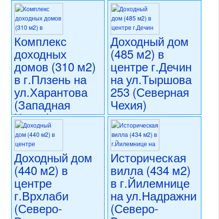
Чехия)
кветна
(Северная
12 900 000 CZK
Моравия)
регион:Восточная Чехия
раздел: объекты для
Комплекс
Доходный дом
13 900 000 CZK
коммерческого использования
доходных
(485 м2) в
регион:Северная Моравия
состояние: стандарт
раздел: объекты для
домов (310 м2)
центре г.Дечин
номер объекта:
20645
коммерческого использования
в г.Плзень на
на ул.Тыршова
состояние: стандарт
ул.Харантова
253 (Северная
номер объекта:
20643
(Западная
Чехия)
Чехия)
17 500 000 CZK
регион:Северная Чехия
17 500 000 CZK
раздел: объекты для
регион:Западная Чехия
коммерческого использования
раздел: объекты для
Доходный дом
Историческая
состояние: стандарт
коммерческого использования
(440 м2) в
вилла (434 м2)
номер объекта:
20617
состояние: стандарт
центре
в г.Йилемнице
номер объекта:
20618
г.Врхлаби
на ул.Надражни
(Северо-
(Северо-