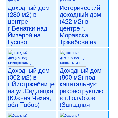
номер объекта:
20772
Доходный дом
Исторический
(280 м2) в
доходный дом
центре
(422 м2) в
г.Бенатки над
центре г.
Йизерой на
Моравска
Гусово
Тржебова на
намнести
намнести
(Центральная
Т.Г.Масарика
Чехия)
(Восточная
Чехия)
Доходный дом
Доходный дом
14 900 000 CZK
(362 м2) в
(800 м2) под
регион:Центральная Чехия
15 950 000 CZK
раздел: объекты для
г.Йистржебнице
капитальную
регион:Восточная Чехия
коммерческого использования
раздел: объекты для
на ул.Седлецка
реконструкцию
состояние: требуется
коммерческого использования
(Южная Чехия,
в г.Голубков
капитальная реконструкция
состояние: стандарт
номер объекта:
20733
обл.Табор)
(Западная
номер объекта:
20720
Чехия,
16 900 000 CZK
обл.Рокицаны)
регион:Южная Чехия