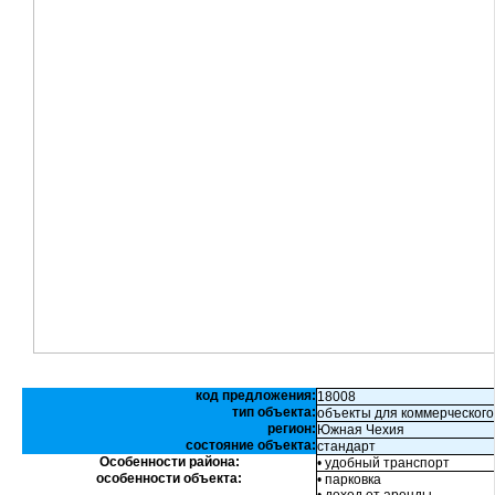
код предложения:
18008
тип объекта:
объекты для коммерческого
регион:
Южная Чехия
состояние объекта:
стандарт
Особенности района:
• удобный транспорт
особенности объекта:
• парковка