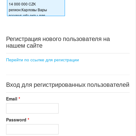
14 000 000 CZK
регион:Карловы Вары
раздел: объекты для
коммерческого использования
состояние: после
реконструкции
Регистрация нового пользователя на
номер объекта:
18266
нашем сайте
Перейти по ссылке для регистрации
Вход для регистрированных пользователей
Email
*
Password
*