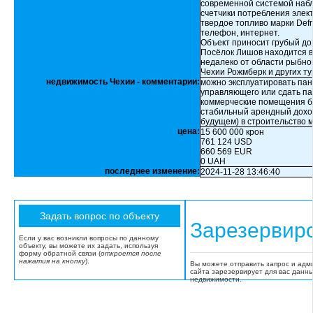
современной системой наб
счетчики потребления элект
твердое топливо марки Defr
телефон, интернет.
Объект приносит грубый дох
Посёлок Лишов находится в 
недалеко от области рыбно
Чехии Рожмберк и других т
недвижимость Чехии - комментарии:
можно эксплуатировать пан
управляющего или сдать пан
коммерческие помещения бу
стабильный арендный доход
будущем) в строительство 
цена:
15 600 000 крон
761 124 USD
660 569 EUR
0 UAH
последнее изменение:
2024-11-28 13:46:40
Зарезервир
Если у вас возникли вопросы по данному
объекту, вы можете их задать, используя
форму обратной связи (
откроется после
нажатия на кнопку
).
Вы можете отправить запрос и адм
сайта зарезервирует для вас данн
недвижимости.