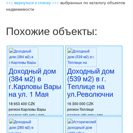
<<< вернуться к списку <<<
выбранных по каталогу объектов
недвижимости
Похожие объекты:
Доходный дом
Доходный дом
(384 м2) в
(539 м2) в г.
г.Карловы Вары
Теплице на
на ул. 1 Мая
ул.Револючни
18 653 400 CZK
16 300 000 CZK
регион:Карловы Вары
регион:Теплице
раздел: объекты для
раздел: объекты для
коммерческого использования
коммерческого использования
состояние: после
состояние: стандарт
реконструкции
номер объекта:
20749