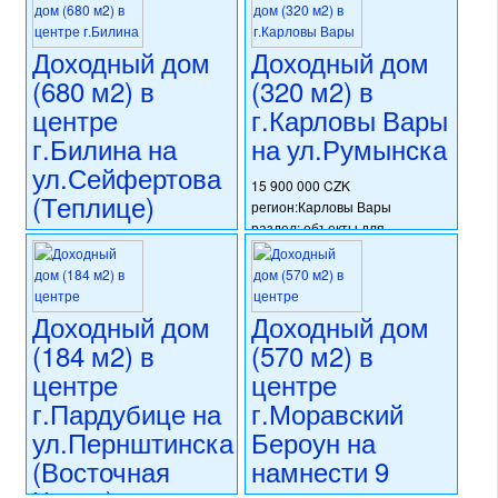
раздел: объекты для
12 500 000 CZK
коммерческого использования
Доходный дом
Доходный дом
регион:Западная Чехия
состояние: новостройка
раздел: объекты для
(680 м2) в
(320 м2) в
номер объекта:
20714
коммерческого использования
центре
г.Карловы Вары
состояние: требуется
г.Билина на
на ул.Румынска
капитальная реконструкция
номер объекта:
20694
ул.Сейфертова
15 900 000 CZK
(Теплице)
регион:Карловы Вары
раздел: объекты для
16 350 000 CZK
коммерческого использования
регион:Теплице
состояние: стандарт
раздел: объекты для
номер объекта:
20649
коммерческого использования
Доходный дом
Доходный дом
состояние: стандарт
(184 м2) в
(570 м2) в
номер объекта:
20653
центре
центре
г.Пардубице на
г.Моравский
ул.Пернштинска
Бероун на
(Восточная
намнести 9