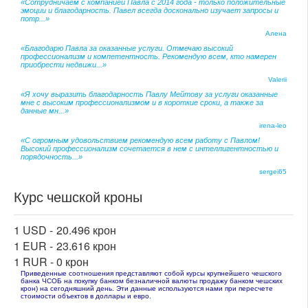
«Сотрудничаем с компанией Павла с 2014 года - только положительные
эмоции и благодарность. Павел всегда досконально изучает запросы и
потр...»
Алена
«Благодарю Павла за оказанные услуги. Отмечаю высокий
профессионализм и компетентность. Рекомендую всем, кто намерен
приобрести недвижи...»
Valerii
«Я хочу выразить благодарность Павлу Мейтову за услуги оказанные
мне с высоким профессионализмом и в короткие сроки, а также за
данные мн...»
irena-leo
«С огромным удовольствием рекомендую всем работу с Павлом!
Высокий профессионализм сочетается в нем с интеллигентностью и
порядочность...»
sergei65
Курс чешской кроны
1 USD -
20.496 крон
1 EUR -
23.616 крон
1 RUR -
0 крон
Приведенные соотношения представляют собой курсы крупнейшего чешского
банка ЧСОБ на покупку банком безналичной валюты продажу банком чешских
крон) на сегодняшний день. Эти данные используются нами при пересчете
стоимости объектов в доллары и евро.