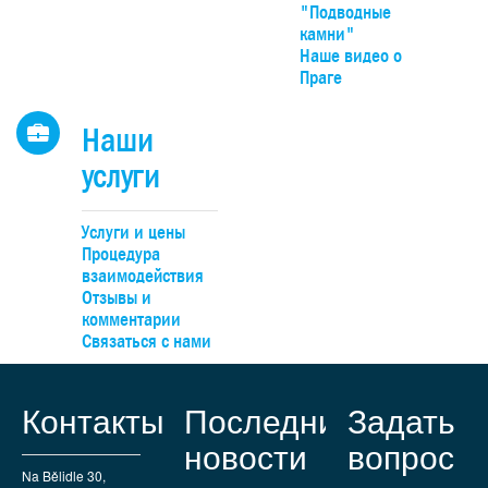
"Подводные
камни"
Наше видео о
Праге
Наши
услуги
Услуги и цены
Процедура
взаимодействия
Отзывы и
комментарии
Связаться с нами
Контакты
Последние
Задать
новости
вопрос
Na Bělidle 30,