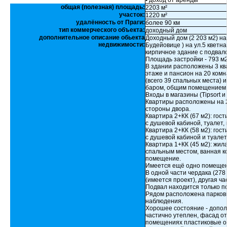
• доход от аренды
общая (полезная) площадь:
2203 м²
участок:
1220 м²
удалённость от Праги:
более 90 км
тип коммерческого объекта:
доходный дом
дополнительное описание обьекта
Доходный дом (2 203 м2) н
недвижимости:
Будейовице ) на ул.5 кветн
кирпичное здание с подвало
Площадь застройки - 793 м2
В здании расположены 3 ква
этаже и пансион на 20 комн
(всего 39 спальных места) 
баром, общим помещением 
Входы в магазины (Tipsort 
Квартиры расположены на 2-
стороны двора.
Квартира 2+КК (67 м2): гос
с душевой кабиной, туалет
Квартира 2+КК (58 м2): гос
с душевой кабиной и туале
Квартира 1+КК (45 м2): жил
спальным местом, ванная к
помещение.
Имеется ещё одно помещени
В одной части чердака (278
(имеется проект), другая ча
Подвал находится только п
Рядом расположена парковк
наблюдения.
Хорошее состояние - допол
частично утеплен, фасад от
помещениях пластиковые ок