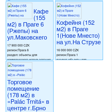
Восточная
20 424 000 CZK
Чехия)
регион:Прага 7
Кафе
раздел: объекты для
(155
16 000 000 CZK
коммерческого использования
Кофейня (152
регион:Северо-Восточная
м2) в Праге 6
состояние: требуется
Чехия
м2) в Праге
капитальная реконструкция
(Ржепы) на
раздел: объекты для
номер объекта:
20548
1(Нове Мнесто)
ул.Маковскего
коммерческого использования
на ул.На Струзе
состояние: стандарт
номер объекта:
20586
17 900 000 CZK
регион:Прага 6
16 000 000 CZK
раздел: объекты для
регион:Прага 1
коммерческого использования
раздел: объекты для
состояние: стандарт
коммерческого использования
номер объекта:
20502
состояние: после
реконструкции
номер объекта:
20422
Торговое
помещение
(178 м2) в
«Palác Trnitá» в
центре г.Брно