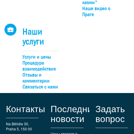
камни"
Наше видео о
Праге
Наши
услуги
Услуги и цены
Процедура
взаимодействия
Отзывы и
комментарии
Связаться с нами
Контакты
Последние
Задать
новости
вопрос
Na Bělidle 30,
Praha 5, 150 00
Цены квартир в