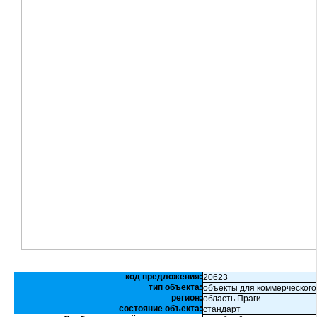
код предложения:
20623
тип объекта:
объекты для коммерческого
регион:
область Праги
состояние объекта:
стандарт