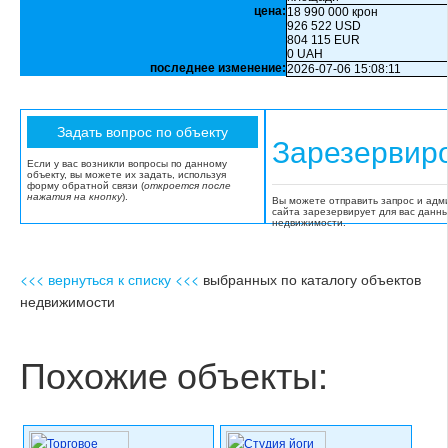
цена:
18 990 000 крон
926 522 USD
804 115 EUR
0 UAH
последнее изменение:
2026-07-06 15:08:11
Зарезервир
Если у вас возникли вопросы по данному
объекту, вы можете их задать, используя
форму обратной связи (
откроется после
нажатия на кнопку
).
Вы можете отправить запрос и адм
сайта зарезервирует для вас данн
недвижимости.
<<< вернуться к списку <<<
выбранных по каталогу объектов
недвижимости
Похожие объекты: