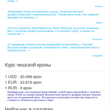
потр...»
Алена
«Благодарю Павла за оказанные услуги. Отмечаю высокий
профессионализм и компетентность. Рекомендую всем, кто намерен
приобрести недвижи...»
Valerii
«Я хочу выразить благодарность Павлу Мейтову за услуги оказанные
мне с высоким профессионализмом и в короткие сроки, а также за
данные мн...»
irena-leo
«С огромным удовольствием рекомендую всем работу с Павлом!
Высокий профессионализм сочетается в нем с интеллигентностью и
порядочность...»
sergei65
Курс чешской кроны
1 USD -
20.496 крон
1 EUR -
23.616 крон
1 RUR -
0 крон
Приведенные соотношения представляют собой курсы крупнейшего чешского
банка ЧСОБ на покупку банком безналичной валюты продажу банком чешских
крон) на сегодняшний день. Эти данные используются нами при пересчете
стоимости объектов в доллары и евро.
Найти нас в соцсетях