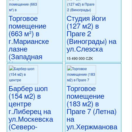
Торговое
Студия йоги
помещение
(127 м2) в
(663 м²) в
Праге 2
г.Марианске
(Винограды) на
лазне
ул.Слезска
(Западная
15 490 000 CZK
Чехия) на
регион:Прага 2
ул.Главни
раздел: объекты для
коммерческого использования
Тржида
состояние: стандарт
Барбер шоп
Торговое
номер объекта:
20689
16 900 000 CZK
(154 м2) в
помещение
регион:Западная Чехия
раздел: объекты для
центре
(183 м2) в
коммерческого использования
г.Либерец на
Праге 7 (Летна)
состояние: стандарт
ул.Москевска
на
номер объекта:
20723
(Северо-
ул.Хержманова