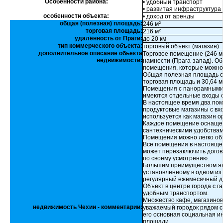
Особенности района:
• удобный транспорт
• развитая инфраструктура
особенности объекта:
• доход от аренды
общая (полезная) площадь:
246 м²
торговая площадь:
216 м²
удалённость от Праги:
до 20 км
тип коммерческого объекта:
торговый объект (магазин)
дополнительное описание обьекта
Торговое помещение (246 м
недвижимости:
намнести (Прага-запад). О
помещения, которые можно 
Общая полезная площадь со
торговая площадь и 30,64 м
Помещения с панорамными 
имеются отдельные входы с
В настоящее время два пом
продуктовые магазины с вхо
используется как магазин о
Каждое помещение оснащен
сантехническими удобствам
Помещения можно легко объ
Все помещения в настоящее
может перезаключить дого
по своему усмотрению.
Большим преимуществом яв
установленному в одном из
регулярный ежемесячный д
Объект в центре города с г
удобным транспортом.
Множество кафе, магазинов
недвижимость Чехии - комментарии:
уважаемый городок рядом с
его основная социальная и
площади