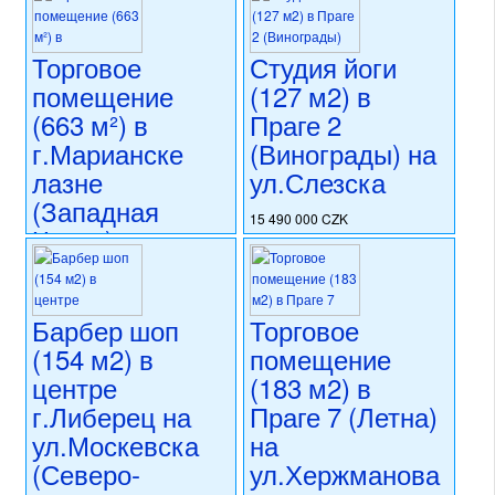
Торговое
Студия йоги
помещение
(127 м2) в
(663 м²) в
Праге 2
г.Марианске
(Винограды) на
лазне
ул.Слезска
(Западная
15 490 000 CZK
Чехия) на
регион:Прага 2
ул.Главни
раздел: объекты для
коммерческого использования
Тржида
состояние: стандарт
Барбер шоп
Торговое
номер объекта:
20689
16 900 000 CZK
(154 м2) в
помещение
регион:Западная Чехия
раздел: объекты для
центре
(183 м2) в
коммерческого использования
г.Либерец на
Праге 7 (Летна)
состояние: стандарт
ул.Москевска
на
номер объекта:
20723
(Северо-
ул.Хержманова