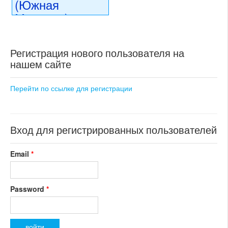
(Южная
Моравия)
16 056 000 CZK
регион:Южная Моравия
Регистрация нового пользователя на
раздел: объекты для
нашем сайте
коммерческого использования
состояние: новостройка
номер объекта:
18598
Перейти по ссылке для регистрации
Вход для регистрированных пользователей
Email
*
Password
*