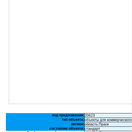
код предложения:
20623
тип объекта:
объекты для коммерческого
регион:
область Праги
состояние объекта:
стандарт