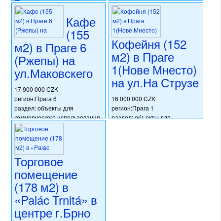
Восточная
20 424 000 CZK
Чехия)
регион:Прага 7
Кафе
раздел: объекты для
(155
16 000 000 CZK
коммерческого использования
Кофейня (152
регион:Северо-Восточная
м2) в Праге 6
состояние: требуется
Чехия
м2) в Праге
капитальная реконструкция
(Ржепы) на
раздел: объекты для
номер объекта:
20548
1(Нове Мнесто)
ул.Маковскего
коммерческого использования
на ул.На Струзе
состояние: стандарт
номер объекта:
20586
17 900 000 CZK
регион:Прага 6
16 000 000 CZK
раздел: объекты для
регион:Прага 1
коммерческого использования
раздел: объекты для
состояние: стандарт
коммерческого использования
номер объекта:
20502
состояние: после
реконструкции
номер объекта:
20422
Торговое
помещение
(178 м2) в
«Palác Trnitá» в
центре г.Брно