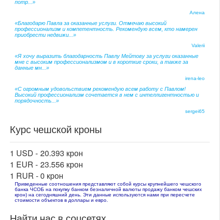
потр...»
Алена
«Благодарю Павла за оказанные услуги. Отмечаю высокий
профессионализм и компетентность. Рекомендую всем, кто намерен
приобрести недвижи...»
Valerii
«Я хочу выразить благодарность Павлу Мейтову за услуги оказанные
мне с высоким профессионализмом и в короткие сроки, а также за
данные мн...»
irena-leo
«С огромным удовольствием рекомендую всем работу с Павлом!
Высокий профессионализм сочетается в нем с интеллигентностью и
порядочность...»
sergei65
Курс чешской кроны
1 USD -
20.393 крон
1 EUR -
23.556 крон
1 RUR -
0 крон
Приведенные соотношения представляют собой курсы крупнейшего чешского
банка ЧСОБ на покупку банком безналичной валюты продажу банком чешских
крон) на сегодняшний день. Эти данные используются нами при пересчете
стоимости объектов в доллары и евро.
Найти нас в соцсетях