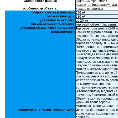
Особенности района:
• удобный транспорт
• развитая инфраструктура
особенности объекта:
• доход от аренды
общая (полезная) площадь:
246 м²
торговая площадь:
216 м²
удалённость от Праги:
до 20 км
тип коммерческого объекта:
торговый объект (магазин)
дополнительное описание обьекта
Торговое помещение (246 м
недвижимости:
намнести (Прага-запад). О
помещения, которые можно 
Общая полезная площадь со
торговая площадь и 30,64 м
Помещения с панорамными 
имеются отдельные входы с
В настоящее время два пом
продуктовые магазины с вхо
используется как магазин о
Каждое помещение оснащен
сантехническими удобствам
Помещения можно легко объ
Все помещения в настоящее
может перезаключить дого
по своему усмотрению.
Большим преимуществом яв
установленному в одном из
регулярный ежемесячный д
Объект в центре города с г
удобным транспортом.
Множество кафе, магазинов
недвижимость Чехии - комментарии:
уважаемый городок рядом с
его основная социальная и
площади