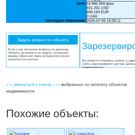
цена:
18 990 000 крон
931 201 USD
806 164 EUR
0 UAH
последнее изменение:
2026-07-06 15:08:11
Зарезервир
Если у вас возникли вопросы по данному
объекту, вы можете их задать, используя
форму обратной связи (
откроется после
нажатия на кнопку
).
Вы можете отправить запрос и адм
сайта зарезервирует для вас данн
недвижимости.
<<< вернуться к списку <<<
выбранных по каталогу объектов
недвижимости
Похожие объекты: