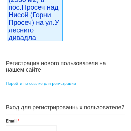
раздел: объекты для
пос.Просеч над
коммерческого использования
Нисой (Горни
состояние: стандарт
номер объекта:
19792
Просеч) на ул.У
лесниго
дивадла
(Северо-
Восточная
Чехия)
Регистрация нового пользователя на
нашем сайте
78 400 000 CZK
регион:Северо-Восточная
Чехия
Перейти по ссылке для регистрации
раздел: объекты для
коммерческого использования
состояние: новостройка
номер объекта:
20453
Вход для регистрированных пользователей
Email
*