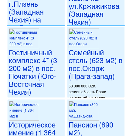
г.Плзень
капитальная реконструкция
регион:Северо-Восточная
ул.Кржижикова
номер объекта:
20654
Чехия
(Западная
(Западная
раздел: объекты для
Чехия) на
Чехия)
коммерческого использования
ул.Линдауерова
состояние: требуется
капитальная реконструкция
35 000 000 CZK
номер объекта:
20514
28 400 000 CZK
регион:Западная Чехия
регион:Западная Чехия
раздел: объекты для
раздел: объекты для
коммерческого использования
Гостиничный
Семейный
коммерческого использования
состояние: новостройка
комплекс 4* (3
отель (623 м2) в
состояние: стандарт
номер объекта:
20554
200 м2) в пос.
пос.Окорж
номер объекта:
18194
Початки (Юго-
(Прага-запад)
Восточная
58 000 000 CZK
Чехия)
регион:область Праги
раздел: объекты для
49 000 000 CZK
коммерческого использования
регион:Юго-Восточная Чехия
состояние: после
раздел: объекты для
реконструкции
коммерческого использования
номер объекта:
20744
Историческое
Пансион (890
состояние: требуется
имение (1 364
м2),
частичная реконструкция