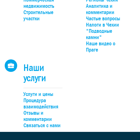
парк Гржебени. До Праги можно добраться на автомобиле
недвижимость
Аналитика и
20 минут по автомагистрали D4, удобно – на поезде прям
Строительные
комментарии
Смиховского или Главного вокзалов.
участки
Частые вопросы
Налоги в Чехии
"Подводные
камни"
Наше видео о
Праге
Наши
услуги
Услуги и цены
Процедура
взаимодействия
Отзывы и
комментарии
Связаться с нами