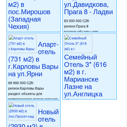
номер объекта:
16081
м2) в
ул.Давидкова,
пос.Мирошов
Прага 8 - Ладви
(Западная
63 000 000 CZK
Чехия)
регион:Прага 8
раздел: объекты для
59 000 000 CZK
коммерческого использования
регион:Западная Чехия
Апарт-
состояние: после
раздел: объекты для
реконструкции
отель
коммерческого использования
номер объекта:
15457
Семейный
(731 м2) в
состояние: после
Отель 3* (616
реконструкции
г.Карловы Вары
номер объекта:
19311
м2) в г.
на ул.Ярни
Марианске
69 990 000 CZK
Лазне на
регион:Карловы Вары
ул.Англицка
раздел: объекты для
(Западная
коммерческого использования
состояние: стандарт
Чехия)
Новый
номер объекта:
20659
отель
72 500 000 CZK
регион:Западная Чехия
(2930 м2) в