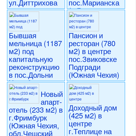
ул.Диттрихова
пос.Марианска
(г.Яхимов,
4 990 000 CZK
район Карловы
регион:Прага 2
Вары)
раздел: объекты для
коммерческого использования
Бывшая
Пансион и
состояние: после
7 490 000 CZK
мельница (1187
ресторан (780
реконструкции
регион:Карловы Вары
номер объекта:
20365
раздел: объекты для
м2) под
м2) в центре
коммерческого использования
капитальную
пос.Звиковске
состояние: требуется
реконструкцию
Подгради
капитальная реконструкция
номер объекта:
20558
в пос.Дольни
(Южная Чехия)
Хржибска
12 900 000 CZK
(Северная
регион:Южная Чехия
Новый
Чехия)
раздел: объекты для
апарт-
коммерческого использования
Доходный дом
отель (233 м2) в
состояние: после
8 900 000 CZK
(425 м2) в
реконструкции
регион:Северная Чехия
г.Фримбурк
номер объекта:
4742
раздел: объекты для
центре
(Южная Чехия,
коммерческого использования
г.Теплице на
обл.Чешский
состояние: требуется