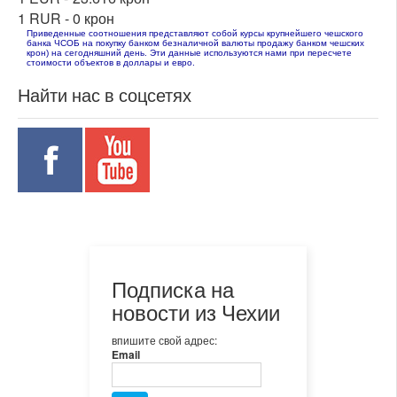
1 RUR -
0 крон
Приведенные соотношения представляют собой курсы крупнейшего чешского
банка ЧСОБ на покупку банком безналичной валюты продажу банком чешских
крон) на сегодняшний день. Эти данные используются нами при пересчете
стоимости объектов в доллары и евро.
Найти нас в соцсетях
Подписка на
новости из Чехии
впишите свой адрес:
Email