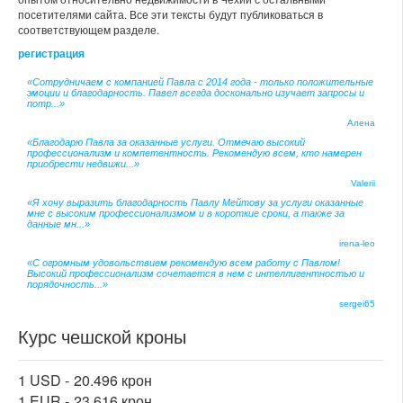
посетителями сайта. Все эти тексты будут публиковаться в
соответствующем разделе.
регистрация
«Сотрудничаем с компанией Павла с 2014 года - только положительные
эмоции и благодарность. Павел всегда досконально изучает запросы и
потр...»
Алена
«Благодарю Павла за оказанные услуги. Отмечаю высокий
профессионализм и компетентность. Рекомендую всем, кто намерен
приобрести недвижи...»
Valerii
«Я хочу выразить благодарность Павлу Мейтову за услуги оказанные
мне с высоким профессионализмом и в короткие сроки, а также за
данные мн...»
irena-leo
«С огромным удовольствием рекомендую всем работу с Павлом!
Высокий профессионализм сочетается в нем с интеллигентностью и
порядочность...»
sergei65
Курс чешской кроны
1 USD -
20.496 крон
1 EUR -
23.616 крон