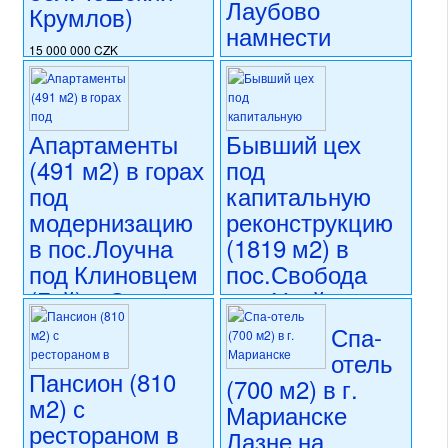
Лаубово
капитальная реконструкция
Крумлов)
номер объекта:
20525
намнести
15 000 000 CZK
регион:Южная Чехия
16 990 000 CZK
раздел: объекты для
регион:Теплице
коммерческого использования
раздел: объекты для
состояние: новостройка
коммерческого использования
Апартаменты
Бывший цех
номер объекта:
20624
состояние: после
(491 м2) в горах
под
реконструкции
номер объекта:
20568
под
капитальную
модернизацию
реконструкцию
в пос.Лоучна
(1819 м2) в
под Клиновцем
пос.Свобода
(Гай) в Северо-
над Упой на
Западной Чехии
ул.Горска
Спа-
(Северо-
отель
19 900 000 CZK
Восточная
Пансион (810
регион:Западная Чехия
(700 м2) в г.
Чехия)
раздел: объекты для
м2) с
Марианске
коммерческого использования
рестораном в
Лазне на
состояние: требуется
26 250 000 CZK