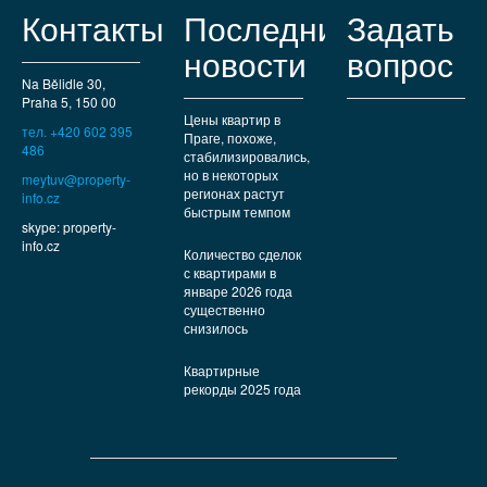
Контакты
Последние
Задать
новости
вопрос
Na Bělidle 30,
Praha 5, 150 00
Цены квартир в
тел. +420 602 395
Праге, похоже,
486
стабилизировались,
но в некоторых
meytuv@property-
регионах растут
info.cz
быстрым темпом
skype: property-
info.cz
Количество сделок
с квартирами в
январе 2026 года
существенно
снизилось
Квартирные
рекорды 2025 года