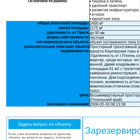
Особенности района:
• тишина и зелень
• удобный транспорт
• развитая инфраструктура
• в горах
• курортная зона
общая (полезная) площадь:
2400 м²
жилая площадь:
1175 м²
удалённость от Праги:
до 90 км
форма собственности:
частная
тип коммерческого объекта:
объект гостиничного типа (
дополнительное описание обьекта
Просторный трехэтажный д
недвижимости:
курорта Кашперские горы в 
(Удаленность от г.Плзень с
квартир, среди которых: че
ванной, двумя кладовыми и
площадью 81 м2 с туалетом,
завершена реконструкция. 
пансиона. Дом подсоединен
газовое, возможность устан
живописном отличном спокой
трасс.
цена:
Восьмиквартирный просторн
(Плзеньский край)
последнее изменение:
2008-05-30 08:13:38
Зарезервир
Если у вас возникли вопросы по данному
объекту, вы можете их задать, используя