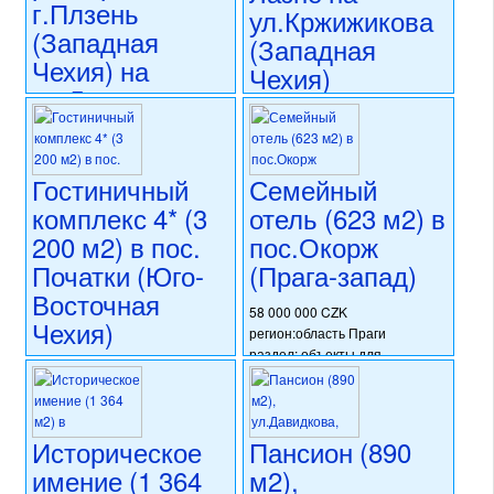
г.Плзень
капитальная реконструкция
регион:Северо-Восточная
ул.Кржижикова
номер объекта:
20654
Чехия
(Западная
(Западная
раздел: объекты для
Чехия) на
Чехия)
коммерческого использования
ул.Линдауерова
состояние: требуется
капитальная реконструкция
35 000 000 CZK
номер объекта:
20514
28 400 000 CZK
регион:Западная Чехия
регион:Западная Чехия
раздел: объекты для
раздел: объекты для
коммерческого использования
Гостиничный
Семейный
коммерческого использования
состояние: новостройка
комплекс 4* (3
отель (623 м2) в
состояние: стандарт
номер объекта:
20554
200 м2) в пос.
пос.Окорж
номер объекта:
18194
Початки (Юго-
(Прага-запад)
Восточная
58 000 000 CZK
Чехия)
регион:область Праги
раздел: объекты для
49 000 000 CZK
коммерческого использования
регион:Юго-Восточная Чехия
состояние: после
раздел: объекты для
реконструкции
коммерческого использования
номер объекта:
20744
Историческое
Пансион (890
состояние: требуется
имение (1 364
м2),
частичная реконструкция