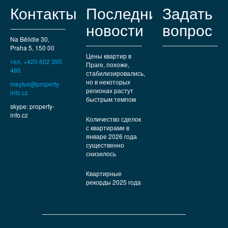
Контакты
Последние
Задать
новости
вопрос
Na Bělidle 30,
Praha 5, 150 00
Цены квартир в
тел. +420 602 395
Праге, похоже,
486
стабилизировались,
но в некоторых
meytuv@property-
регионах растут
info.cz
быстрым темпом
skype: property-
info.cz
Количество сделок
с квартирами в
январе 2026 года
существенно
снизилось
Квартирные
рекорды 2025 года