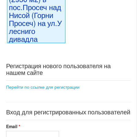
раздел: объекты для
пос.Просеч над
коммерческого использования
Нисой (Горни
состояние: стандарт
номер объекта:
19792
Просеч) на ул.У
лесниго
дивадла
(Северо-
Восточная
Чехия)
Регистрация нового пользователя на
нашем сайте
78 400 000 CZK
регион:Северо-Восточная
Чехия
Перейти по ссылке для регистрации
раздел: объекты для
коммерческого использования
состояние: новостройка
номер объекта:
20453
Вход для регистрированных пользователей
Email
*