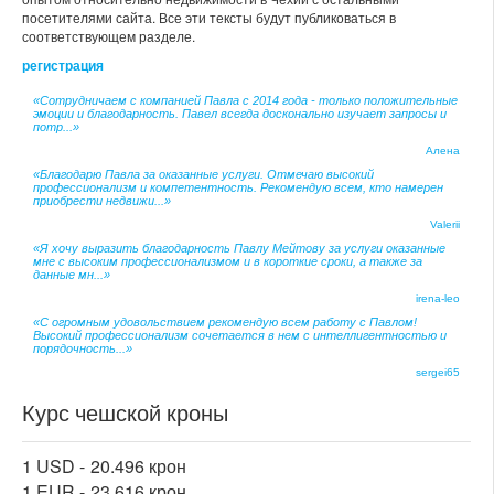
посетителями сайта. Все эти тексты будут публиковаться в
соответствующем разделе.
регистрация
«Сотрудничаем с компанией Павла с 2014 года - только положительные
эмоции и благодарность. Павел всегда досконально изучает запросы и
потр...»
Алена
«Благодарю Павла за оказанные услуги. Отмечаю высокий
профессионализм и компетентность. Рекомендую всем, кто намерен
приобрести недвижи...»
Valerii
«Я хочу выразить благодарность Павлу Мейтову за услуги оказанные
мне с высоким профессионализмом и в короткие сроки, а также за
данные мн...»
irena-leo
«С огромным удовольствием рекомендую всем работу с Павлом!
Высокий профессионализм сочетается в нем с интеллигентностью и
порядочность...»
sergei65
Курс чешской кроны
1 USD -
20.496 крон
1 EUR -
23.616 крон