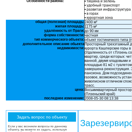
Особенности района:
• тишина и зелень
• удобный транспорт
• развитая инфраструктура
• в горах
• курортная зона
общая (полезная) площадь:
2400 м²
жилая площадь:
1175 м²
удалённость от Праги:
до 90 км
форма собственности:
частная
тип коммерческого объекта:
объект гостиничного типа (
дополнительное описание обьекта
Просторный трехэтажный д
недвижимости:
курорта Кашперские горы в 
(Удаленность от г.Плзень с
квартир, среди которых: че
ванной, двумя кладовыми и
площадью 81 м2 с туалетом,
завершена реконструкция. 
пансиона. Дом подсоединен
газовое, возможность устан
живописном отличном спокой
трасс.
цена:
Восьмиквартирный просторн
(Плзеньский край)
последнее изменение:
2008-05-30 08:13:38
Зарезервир
Если у вас возникли вопросы по данному
объекту, вы можете их задать, используя