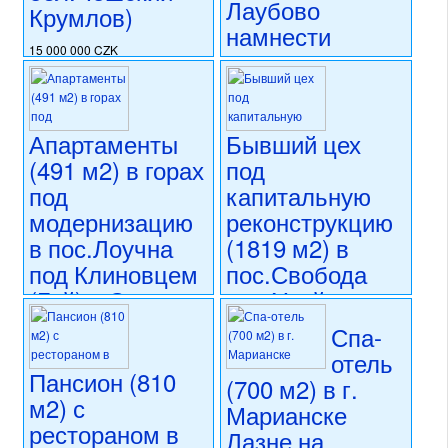
Лаубово
капитальная реконструкция
Крумлов)
номер объекта:
20525
намнести
15 000 000 CZK
регион:Южная Чехия
16 990 000 CZK
раздел: объекты для
регион:Теплице
коммерческого использования
раздел: объекты для
состояние: новостройка
коммерческого использования
Апартаменты
Бывший цех
номер объекта:
20624
состояние: после
(491 м2) в горах
под
реконструкции
номер объекта:
20568
под
капитальную
модернизацию
реконструкцию
в пос.Лоучна
(1819 м2) в
под Клиновцем
пос.Свобода
(Гай) в Северо-
над Упой на
Западной Чехии
ул.Горска
Спа-
(Северо-
отель
19 900 000 CZK
Восточная
Пансион (810
регион:Западная Чехия
(700 м2) в г.
Чехия)
раздел: объекты для
м2) с
Марианске
коммерческого использования
рестораном в
Лазне на
состояние: требуется
26 250 000 CZK