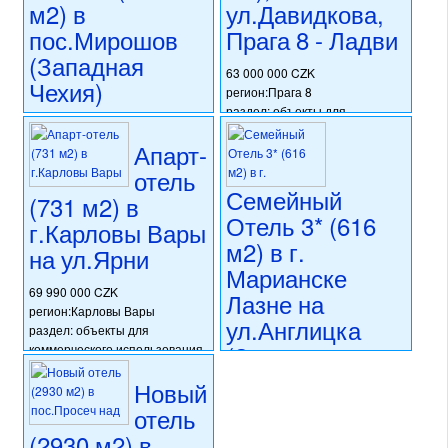
номер объекта:
16081
м2) в
ул.Давидкова,
пос.Мирошов
Прага 8 - Ладви
(Западная
63 000 000 CZK
Чехия)
регион:Прага 8
раздел: объекты для
59 000 000 CZK
коммерческого использования
регион:Западная Чехия
Апарт-
состояние: после
раздел: объекты для
реконструкции
отель
коммерческого использования
номер объекта:
15457
Семейный
(731 м2) в
состояние: после
Отель 3* (616
реконструкции
г.Карловы Вары
номер объекта:
19311
м2) в г.
на ул.Ярни
Марианске
69 990 000 CZK
Лазне на
регион:Карловы Вары
ул.Англицка
раздел: объекты для
(Западная
коммерческого использования
состояние: стандарт
Чехия)
Новый
номер объекта:
20659
отель
72 500 000 CZK
регион:Западная Чехия
(2930 м2) в