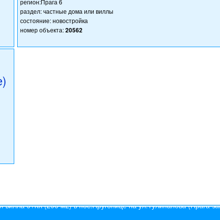
регион:Прага 6
раздел: частные дома или виллы
состояние: новостройка
номер объекта:
20562
е)
s