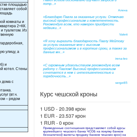
Павел всегда досконально изучает запросы и
потр...»
частке площадью
дставляет собой
Алена
Площадь
«Благодарю Павла за оказанные услуги. Отмечаю
высокий профессионализм и компетентность.
ной комнаты и
Рекомендую всем, кто намерен приобрести
квартира 2+КК.
недвижи...»
 и туалетом. Из
ственную
Valerii
«Я хочу выразить благодарность Павлу Мейтову
 гардеробная,
за услуги оказанные мне с высоким
профессионализмом и в короткие сроки, а также за
ую улицу, а
данные мн...»
irena-leo
б) и
«С огромным удовольствием рекомендую всем
ый котел. Стены
работу с Павлом! Высокий профессионализм
сочетается в нем с интеллигентностью и
порядочность...»
о дома с
sergei65
етанка.
Курс чешской кроны
луг (вт.ч.
том – рядом
1 USD -
20.398 крон
1 EUR -
23.537 крон
1 RUR -
0 крон
Приведенные соотношения представляют собой курсы
крупнейшего чешского банка ЧСОБ на покупку банком
безналичной валюты продажу банком чешских крон) на