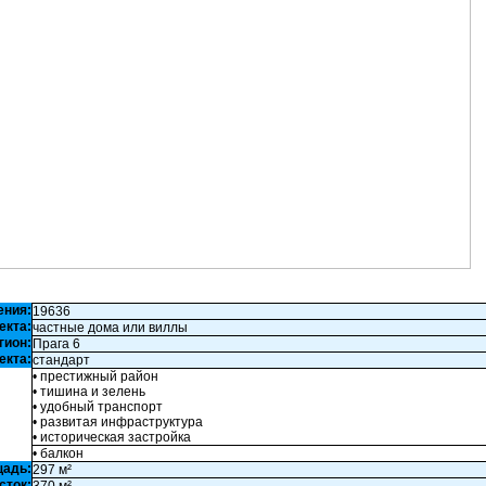
ения:
19636
екта:
частные дома или виллы
гион:
Прага 6
екта:
стандарт
• престижный район
• тишина и зелень
• удобный транспорт
• развитая инфраструктура
• историческая застройка
• балкон
щадь:
297 м²
сток: