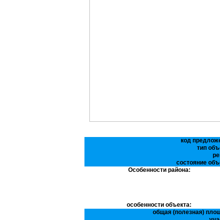
код предлож
тип объ
ре
состояние объ
Особенности района:
особенности объекта:
общая (полезная) пло
уча