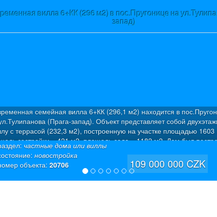
ременная вилла 6+КК (296 м2) в пос.Пругонице на ул.Тулипа
запад)
ременная семейная вилла 6+КК (296,1 м2) находится в пос.Пруго
ул.Тулипанова (Прага-запад). Объект представляет собой двухэта
ллу с террасой (232,3 м2), построенную на участке площадью 1603 
щадь застройки – 421 м2, площадь сада – 1182 м2. Дом был постро
раздел:
частные дома или виллы
20 г. по проекту, разработанному профессиональными архитектора
состояние:
новостройка
положение виллы вдоль северной стороны участка позволило наиб
109 000 000 CZK
номер объекта:
20706
рационально спланировать территорию и вывести на первый план
просторный солнечный сад. 1-ый этаж: холл, кабинет, живописный
тренний атриум, просторная гостиная со столовой и кухонной зона
выходом через раздвижные стеклянные стены на главную террасу 
ейна, 2 спальни с ванными комнатами, комната отдыха с видом на