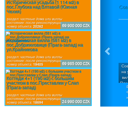
Историческая усадьба (1 114 м2) в
пос.Глубока над Влтавой (Южная
Сов
Чехия)
раздел:
частные дома или виллы
состояние:
после реконструкции
69 900 000 CZK
номер объекта:
20262
Историческая вилла (581 м2) в
пос.Добржиховице (Прага-запад) на
ул.Крайникова
раздел:
частные дома или виллы
состояние:
после реконструкции
69 985 000 CZK
номер объекта:
19405
Сов
на 
ви
Коттедж 4+1 (190 м2) с большим
участком в пос.Преставлки у Слап
Пло
(Прага-запад)
20
Рас
раздел:
частные дома или виллы
состояние:
после реконструкции
24 990 000 CZK
номер объекта:
18694
вну
басс