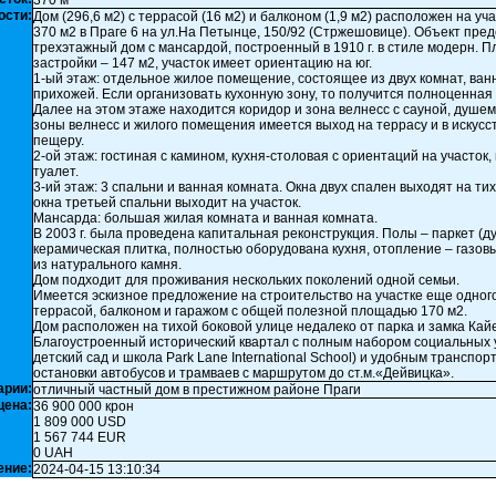
370 м²
ости:
Дом (296,6 м2) с террасой (16 м2) и балконом (1,9 м2) расположен на у
370 м2 в Праге 6 на ул.На Петынце, 150/92 (Стржешовице). Объект пре
трехэтажный дом с мансардой, построенный в 1910 г. в стиле модерн. 
застройки – 147 м2, участок имеет ориентацию на юг.
1-ый этаж: отдельное жилое помещение, состоящее из двух комнат, ван
прихожей. Если организовать кухонную зону, то получится полноценная 
Далее на этом этаже находится коридор и зона велнесс с сауной, душем
зоны велнесс и жилого помещения имеется выход на террасу и в искус
пещеру.
2-ой этаж: гостиная с камином, кухня-столовая с ориентаций на участок,
туалет.
3-ий этаж: 3 спальни и ванная комната. Окна двух спален выходят на тих
окна третьей спальни выходит на участок.
Мансарда: большая жилая комната и ванная комната.
В 2003 г. была проведена капитальная реконструкция. Полы – паркет (ду
керамическая плитка, полностью оборудована кухня, отопление – газов
из натурального камня.
Дом подходит для проживания нескольких поколений одной семьи.
Имеется эскизное предложение на строительство на участке еще одног
террасой, балконом и гаражом с общей полезной площадью 170 м2.
Дом расположен на тихой боковой улице недалеко от парка и замка Кай
Благоустроенный исторический квартал с полным набором социальных ус
детский сад и школа Park Lane International School) и удобным транспор
остановки автобусов и трамваев с маршрутом до ст.м.«Дейвицка».
арии:
отличный частный дом в престижном районе Праги
цена:
36 900 000 крон
1 809 000 USD
1 567 744 EUR
0 UAH
ение:
2024-04-15 13:10:34