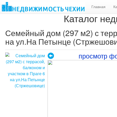
Главная
К
Каталог нед
Семейный дом (297 м2) с терр
на ул.На Петынце (Стржешов
просмотр ф