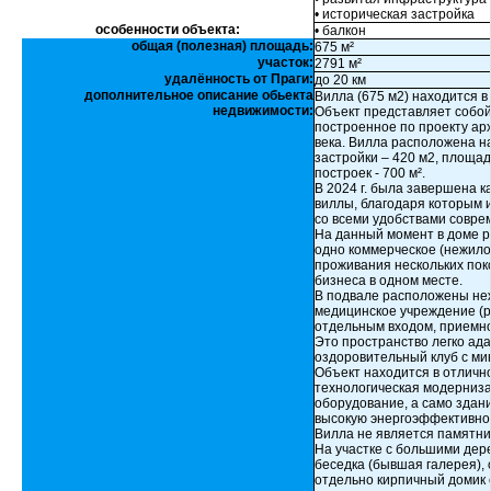
• историческая застройка
особенности объекта:
• балкон
общая (полезная) площадь:
675 м²
участок:
2791 м²
удалённость от Праги:
до 20 км
дополнительное описание обьекта
Вилла (675 м2) находится в 
недвижимости:
Объект представляет собой
построенное по проекту ар
века. Вилла расположена н
застройки – 420 м2, площад
построек - 700 м².
В 2024 г. была завершена 
виллы, благодаря которым 
со всеми удобствами совре
На данный момент в доме 
одно коммерческое (нежило
проживания нескольких пок
бизнеса в одном месте.
В подвале расположены не
медицинское учреждение (р
отдельным входом, приемн
Это пространство легко ада
оздоровительный клуб с м
Объект находится в отличн
технологическая модерниза
оборудование, а само здан
высокую энергоэффективно
Вилла не является памятни
На участке с большими дер
беседка (бывшая галерея),
отдельно кирпичный домик 