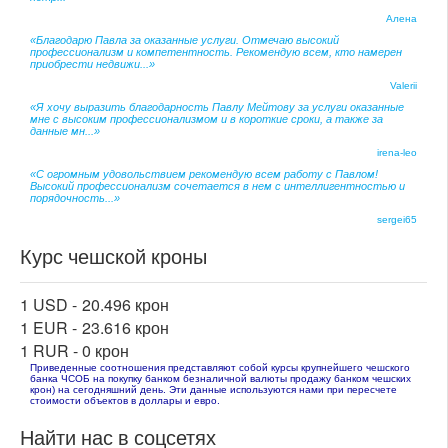
Алена
«Благодарю Павла за оказанные услуги. Отмечаю высокий
профессионализм и компетентность. Рекомендую всем, кто намерен
приобрести недвижи...»
Valerii
«Я хочу выразить благодарность Павлу Мейтову за услуги оказанные
мне с высоким профессионализмом и в короткие сроки, а также за
данные мн...»
irena-leo
«С огромным удовольствием рекомендую всем работу с Павлом!
Высокий профессионализм сочетается в нем с интеллигентностью и
порядочность...»
sergei65
Курс чешской кроны
1 USD -
20.496 крон
1 EUR -
23.616 крон
1 RUR -
0 крон
Приведенные соотношения представляют собой курсы крупнейшего чешского
банка ЧСОБ на покупку банком безналичной валюты продажу банком чешских
крон) на сегодняшний день. Эти данные используются нами при пересчете
стоимости объектов в доллары и евро.
Найти нас в соцсетях