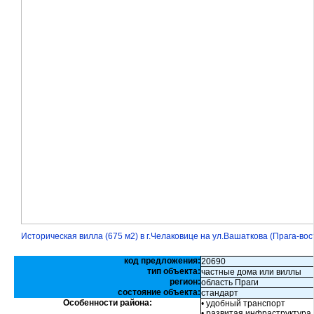
Историческая вилла (675 м2) в г.Челаковице на ул.Вашаткова (Прага-вос
код предложения:
20690
тип объекта:
частные дома или виллы
регион:
область Праги
состояние объекта:
стандарт
Особенности района:
• удобный транспорт
• развитая инфраструктура