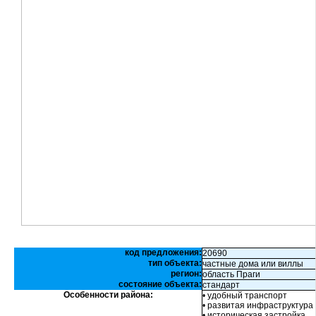
код предложения:
20690
тип объекта:
частные дома или виллы
регион:
область Праги
состояние объекта:
стандарт
Особенности района:
• удобный транспорт
• развитая инфраструктура
• историческая застройка