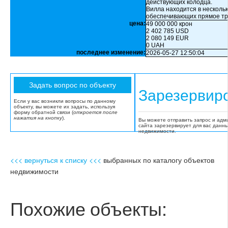
действующих колодца.
Вилла находится в нескольк
обеспечивающих прямое тр
цена:
49 000 000 крон
2 402 785 USD
2 080 149 EUR
0 UAH
последнее изменение:
2026-05-27 12:50:04
Зарезервир
Если у вас возникли вопросы по данному
объекту, вы можете их задать, используя
форму обратной связи (
откроется после
нажатия на кнопку
).
Вы можете отправить запрос и адм
сайта зарезервирует для вас данн
недвижимости.
<<< вернуться к списку <<<
выбранных по каталогу объектов
недвижимости
Похожие объекты: