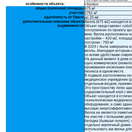
особенности объекта:
• балкон
общая (полезная) площадь:
675 м²
участок:
2791 м²
удалённость от Праги:
до 20 км
дополнительное описание обьекта
Вилла (675 м2) находится в 
недвижимости:
Объект представляет собой
построенное по проекту ар
века. Вилла расположена н
застройки – 420 м2, площад
построек - 700 м².
В 2024 г. была завершена 
виллы, благодаря которым 
со всеми удобствами совре
На данный момент в доме 
одно коммерческое (нежило
проживания нескольких пок
бизнеса в одном месте.
В подвале расположены не
медицинское учреждение (р
отдельным входом, приемн
Это пространство легко ада
оздоровительный клуб с м
Объект находится в отличн
технологическая модерниза
оборудование, а само здан
высокую энергоэффективно
Вилла не является памятни
На участке с большими дер
беседка (бывшая галерея),
отдельно кирпичный домик 
использовать как жилье для