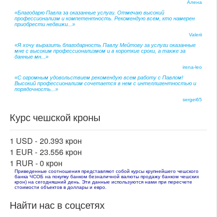
Алена
«Благодарю Павла за оказанные услуги. Отмечаю высокий
профессионализм и компетентность. Рекомендую всем, кто намерен
приобрести недвижи...»
Valerii
«Я хочу выразить благодарность Павлу Мейтову за услуги оказанные
мне с высоким профессионализмом и в короткие сроки, а также за
данные мн...»
irena-leo
«С огромным удовольствием рекомендую всем работу с Павлом!
Высокий профессионализм сочетается в нем с интеллигентностью и
порядочность...»
sergei65
Курс чешской кроны
1 USD -
20.393 крон
1 EUR -
23.556 крон
1 RUR -
0 крон
Приведенные соотношения представляют собой курсы крупнейшего чешского
банка ЧСОБ на покупку банком безналичной валюты продажу банком чешских
крон) на сегодняшний день. Эти данные используются нами при пересчете
стоимости объектов в доллары и евро.
Найти нас в соцсетях