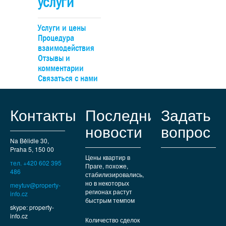
услуги
размере приблизительно 20 млн.крон. Объект предлагает
продаже целиком в форме передачи 100% доли компани
владельце или с возможностью гибкого разделения на д
Услуги и цены
отдельных инвестиционных этапа. Вилла в тихом и
Процедура
престижном районе с дипломатическими резиденциями 
взаимодействия
соседству. Идеальное место для жизни: рядом престиж
Отзывы и
школы, спортплощадки и торговые центры. До узла Анд
комментарии
можно легко доехать на автобусе, а на машине — быст
Связаться с нами
выехать к туннельному комплексу.
Контакты
Последние
Задать
новости
вопрос
Na Bělidle 30,
Praha 5, 150 00
Цены квартир в
тел. +420 602 395
Праге, похоже,
486
стабилизировались,
но в некоторых
meytuv@property-
регионах растут
info.cz
быстрым темпом
skype: property-
info.cz
Количество сделок