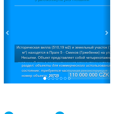
Историческая вилла (510,19 м2) и земельный участок (1 
м²) находятся в Праге 5 - Смихов (Гржебенки) на ул.У
Несыпки. Объект представляет собой четырехэтажный
кирпичный дом с сохранившимися элементами интерьер
раздел:
объекты для коммерческого использования
Дом был построен в 1925 г. в стиле «модерн» как семей
состояние:
требуется частичная реконструкция
вилла с 5 квартирами. Была проведена капитальная
110 000 000 CZK
номер объекта:
20725
дорогостоящая реконструкция. Полезная площадь: 510,19
(из которых 50 м² – полуподвал + 50 м² - подвал). На каж
этаже предусмотрена входная дверь. Это позволяет
использовать каждый уровень как отдельные жилые един
Отопление - мощный газовый котел (система теплого пол
европейского производителя Giacomini), надежная
интеллектуальная система «умный дом» Eaton, современ
разводка мультимедиа (интернет и ТВ-розетки в каждо