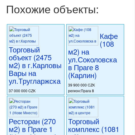
Похожие объекты:
Кафе
(108
Торговый
м2) на
объект (2475
ул.Соколовска
м2) в г.Карловы
в Праге 8
Вары на
(Карлин)
ул.Тругларжска
39 900 000 CZK
37 000 000 CZK
регион:Прага 8
регион:Карловы Вары
раздел: объекты для
раздел: объекты для
коммерческого использования
коммерческого использования
состояние: стандарт
состояние: стандарт
номер объекта:
20589
Ресторан (270
Торговый
номер объекта:
20615
м2) в Праге 1
комплекс (1081