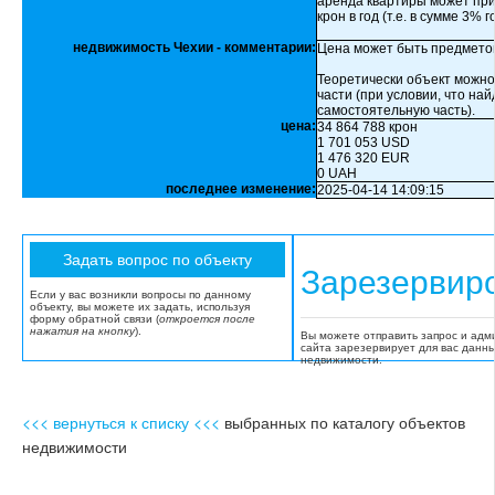
аренда квартиры может при
крон в год (т.е. в сумме 3% г
недвижимость Чехии - комментарии:
Цена может быть предмето
Теоретически объект можно
части (при условии, что на
самостоятельную часть).
цена:
34 864 788 крон
1 701 053 USD
1 476 320 EUR
0 UAH
последнее изменение:
2025-04-14 14:09:15
Зарезервир
Если у вас возникли вопросы по данному
объекту, вы можете их задать, используя
форму обратной связи (
откроется после
нажатия на кнопку
).
Вы можете отправить запрос и адм
сайта зарезервирует для вас данн
недвижимости.
<<< вернуться к списку <<<
выбранных по каталогу объектов
недвижимости