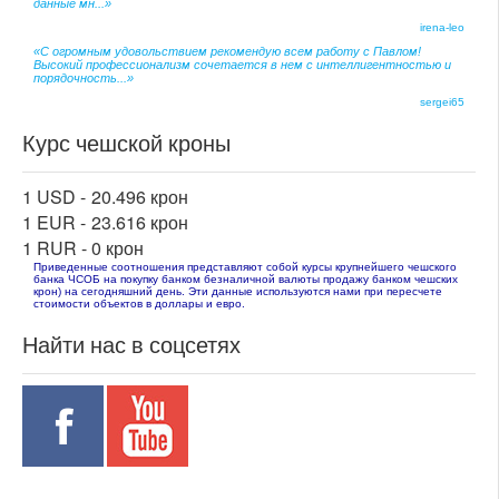
данные мн...»
irena-leo
«С огромным удовольствием рекомендую всем работу с Павлом!
Высокий профессионализм сочетается в нем с интеллигентностью и
порядочность...»
sergei65
Курс чешской кроны
1 USD -
20.496 крон
1 EUR -
23.616 крон
1 RUR -
0 крон
Приведенные соотношения представляют собой курсы крупнейшего чешского
банка ЧСОБ на покупку банком безналичной валюты продажу банком чешских
крон) на сегодняшний день. Эти данные используются нами при пересчете
стоимости объектов в доллары и евро.
Найти нас в соцсетях