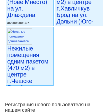
(Нове Мнесто)
м2) в центре
на ул.
г.Хавличкув
Длаждена
Брод на ул.
Дольни (Юго-
36 900 000 CZK
Восточная
регион:Прага 1
Чехия)
раздел: объекты для
коммерческого использования
состояние: стандарт
37 000 000 CZK
Нежилые
номер объекта:
20486
регион:Юго-Восточная Чехия
раздел: объекты для
помещения
коммерческого использования
одним пакетом
состояние: после
(470 м2) в
реконструкции
номер объекта:
20477
центре
г.Чешске
Будейовице на
ул.Крайинска
(Южная Чехия)
Регистрация нового пользователя на
нашем сайте
35 000 000 CZK