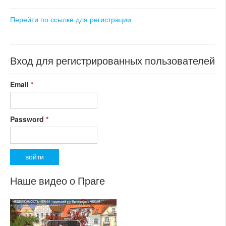
регион:Южная Чехия
раздел: объекты для
Перейти по ссылке для регистрации
коммерческого использования
состояние: стандарт
номер объекта:
20388
Вход для регистрированных пользователей
Email
*
Password
*
Наше видео о Праге