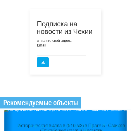
Подписка на
новости из Чехии
впишите свой адрес:
Email
Рекомендуемые объекты
Previous
Ne
Историческая вилла в (510 м2) в Праге 5 - Смихов
(Гржебенки) на ул.У Несыпки