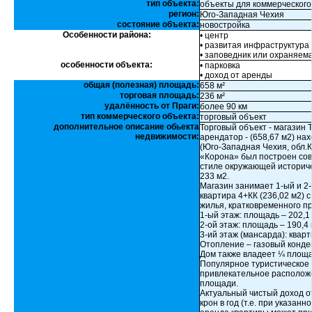
тип объекта:
объекты для коммерческого
регион:
Юго-Западная Чехия
состояние объекта:
новостройка
Особенности района:
• центр
• развитая инфраструктура
• заповедник или охраняем
особенности объекта:
• парковка
• доход от аренды
общая (полезная) площадь:
658 м²
торговая площадь:
236 м²
удалённость от Праги:
более 90 км
тип коммерческого объекта:
торговый объект
дополнительное описание обьекта
Торговый объект - магазин 
недвижимости:
арендатор - (658,67 м2) на
(Юго-Западная Чехия, обл.К
«Корона» был построен со
стиле окружающей историче
233 м2.
Магазин занимает 1-ый и 2-
квартира 4+КК (236,02 м2) 
жилья, кратковременного п
1-ый этаж: площадь – 202,1
2-ой этаж: площадь – 190,4 
3-ий этаж (мансарда): кварт
Отопление – газовый конде
Дом также владеет ¼ площа
Популярное туристическое 
привлекательное расположе
площади.
Актуальный чистый доход о
крон в год (т.е. при указан