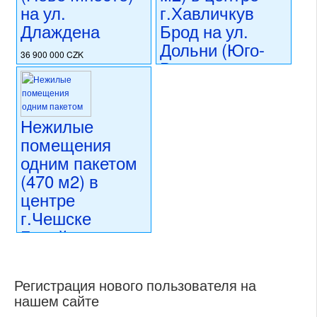
на ул.
г.Хавличкув
Длаждена
Брод на ул.
Дольни (Юго-
36 900 000 CZK
Восточная
регион:Прага 1
Чехия)
раздел: объекты для
коммерческого использования
состояние: стандарт
37 000 000 CZK
Нежилые
номер объекта:
20486
регион:Юго-Восточная Чехия
раздел: объекты для
помещения
коммерческого использования
одним пакетом
состояние: после
(470 м2) в
реконструкции
номер объекта:
20477
центре
г.Чешске
Будейовице на
ул.Крайинска
(Южная Чехия)
Регистрация нового пользователя на
нашем сайте
35 000 000 CZK
регион:Южная Чехия