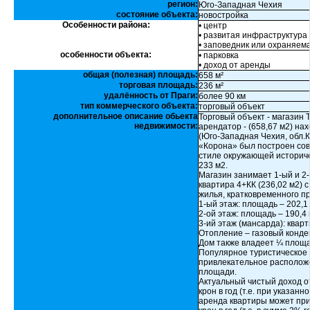
регион:
Юго-Западная Чехия
состояние объекта:
новостройка
Особенности района:
• центр
• развитая инфраструктура
• заповедник или охраняем
особенности объекта:
• парковка
• доход от аренды
общая (полезная) площадь:
658 м²
торговая площадь:
236 м²
удалённость от Праги:
более 90 км
тип коммерческого объекта:
торговый объект
дополнительное описание обьекта
Торговый объект - магазин 
недвижимости:
арендатор - (658,67 м2) на
(Юго-Западная Чехия, обл.К
«Корона» был построен со
стиле окружающей историче
233 м2.
Магазин занимает 1-ый и 2-
квартира 4+КК (236,02 м2) 
жилья, кратковременного п
1-ый этаж: площадь – 202,1
2-ой этаж: площадь – 190,4 
3-ий этаж (мансарда): кварт
Отопление – газовый конде
Дом также владеет ¼ площа
Популярное туристическое 
привлекательное расположе
площади.
Актуальный чистый доход о
крон в год (т.е. при указан
аренда квартиры может при