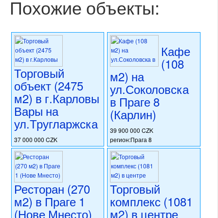
Похожие объекты:
Кафе
(108
Торговый
м2) на
объект (2475
ул.Соколовска
м2) в г.Карловы
в Праге 8
Вары на
(Карлин)
ул.Тругларжска
39 900 000 CZK
37 000 000 CZK
регион:Прага 8
регион:Карловы Вары
раздел: объекты для
раздел: объекты для
коммерческого использования
коммерческого использования
состояние: стандарт
состояние: стандарт
номер объекта:
20589
Ресторан (270
Торговый
номер объекта:
20615
м2) в Праге 1
комплекс (1081
(Нове Мнесто)
м2) в центре