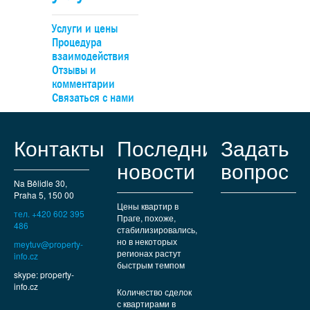
продаже целиком в форме передачи 100% доли компани
владельце или с возможностью гибкого разделения на д
Услуги и цены
отдельных инвестиционных этапа. Вилла в тихом и
Процедура
престижном районе с дипломатическими резиденциями 
взаимодействия
соседству. Идеальное место для жизни: рядом престиж
Отзывы и
школы, спортплощадки и торговые центры. До узла Анд
комментарии
можно легко доехать на автобусе, а на машине — быст
Связаться с нами
выехать к туннельному комплексу.
Контакты
Последние
Задать
новости
вопрос
Na Bělidle 30,
Praha 5, 150 00
Цены квартир в
тел. +420 602 395
Праге, похоже,
486
стабилизировались,
но в некоторых
meytuv@property-
регионах растут
info.cz
быстрым темпом
skype: property-
info.cz
Количество сделок
с квартирами в