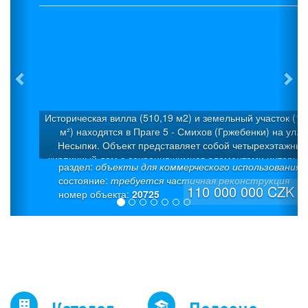
Историческая вилла (510,19 м2) и земельный участок (1 
м²) находятся в Праге 5 - Смихов (Гржебенки) на ул.У
Несыпки. Объект представляет собой четырехэтажный
кирпичный дом с сохранившимися элементами интерьер
раздел:
объекты для коммерческого использования
Дом был построен в 1925 г. в стиле «модерн» как семей
состояние:
требуется частичная реконструкция
вилла с 5 квартирами. Была проведена капитальная
110 000 000 CZK
номер объекта:
20725
дорогостоящая реконструкция. Полезная площадь: 510,19
(из которых 50 м² – полуподвал + 50 м² - подвал). На каж
этаже предусмотрена входная дверь. Это позволяет
использовать каждый уровень как отдельные жилые един
Отопление - мощный газовый котел (система теплого пол
европейского производителя Giacomini), надежная
интеллектуальная система «умный дом» Eaton, современ
разводка мультимедиа (интернет и ТВ-розетки в каждо