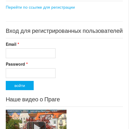
раздел: объекты для
Перейти по ссылке для регистрации
коммерческого использования
состояние: стандарт
номер объекта:
20388
Вход для регистрированных пользователей
Email
*
Password
*
Наше видео о Праге