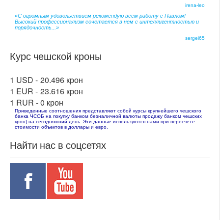
irena-leo
«С огромным удовольствием рекомендую всем работу с Павлом!
Высокий профессионализм сочетается в нем с интеллигентностью и
порядочность...»
sergei65
Курс чешской кроны
1 USD -
20.496 крон
1 EUR -
23.616 крон
1 RUR -
0 крон
Приведенные соотношения представляют собой курсы крупнейшего чешского
банка ЧСОБ на покупку банком безналичной валюты продажу банком чешских
крон) на сегодняшний день. Эти данные используются нами при пересчете
стоимости объектов в доллары и евро.
Найти нас в соцсетях