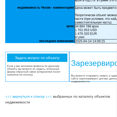
крон в год (т.е. в сумме 3% г
недвижимость Чехии - комментарии:
Цена может быть предмето
Теоретически объект можно
части (при условии, что на
самостоятельную часть).
цена:
34 864 788 крон
1 701 053 USD
1 476 320 EUR
0 UAH
последнее изменение:
2025-04-14 14:09:15
Зарезервир
Если у вас возникли вопросы по данному
объекту, вы можете их задать, используя
форму обратной связи (
откроется после
нажатия на кнопку
).
Вы можете отправить запрос и адм
сайта зарезервирует для вас данн
недвижимости.
<<< вернуться к списку <<<
выбранных по каталогу объектов
недвижимости