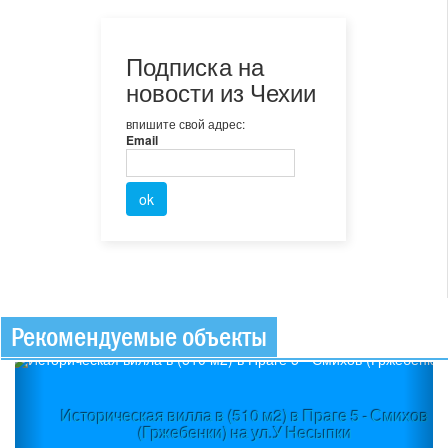
Подписка на
новости из Чехии
впишите свой адрес:
Email
Рекомендуемые объекты
Previous
Ne
Историческая вилла в (510 м2) в Праге 5 - Смихов
(Гржебенки) на ул.У Несыпки