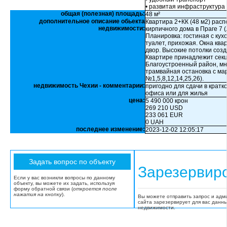
• развитая инфраструктура
общая (полезная) площадь:
48 м²
дополнительное описание обьекта
Квартира 2+КК (48 м2) рас
недвижимости:
кирпичного дома в Праге 7 (
Планировка: гостиная с кух
туалет, прихожая. Окна ква
двор. Высокие потолки соз
Квартире принадлежит секц
Благоустроенный район, мн
трамвайная остановка с ма
№1,5,8,12,14,25,26).
недвижимость Чехии - комментарии:
пригодно для сдачи в кратк
офиса или для жилья
цена:
5 490 000 крон
269 210 USD
233 061 EUR
0 UAH
последнее изменение:
2023-12-02 12:05:17
Зарезервир
Если у вас возникли вопросы по данному
объекту, вы можете их задать, используя
форму обратной связи (
откроется после
нажатия на кнопку
).
Вы можете отправить запрос и адм
сайта зарезервирует для вас данн
недвижимости.