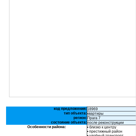
код предложения:
18969
тип объекта:
квартиры
регион:
Прага 7
состояние объекта:
после реконструкции
Особенности района:
• близко к центру
• престижный район
• удобный транспорт