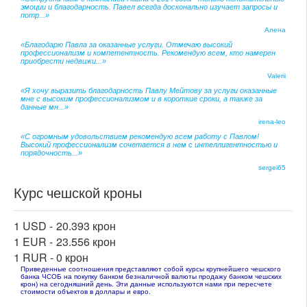
эмоции и благодарность. Павел всегда досконально изучает запросы и
потр...»
Алена
«Благодарю Павла за оказанные услуги. Отмечаю высокий
профессионализм и компетентность. Рекомендую всем, кто намерен
приобрести недвижи...»
Valerii
«Я хочу выразить благодарность Павлу Мейтову за услуги оказанные
мне с высоким профессионализмом и в короткие сроки, а также за
данные мн...»
irena-leo
«С огромным удовольствием рекомендую всем работу с Павлом!
Высокий профессионализм сочетается в нем с интеллигентностью и
порядочность...»
sergei65
Курс чешской кроны
1 USD -
20.393 крон
1 EUR -
23.556 крон
1 RUR -
0 крон
Приведенные соотношения представляют собой курсы крупнейшего чешского
банка ЧСОБ на покупку банком безналичной валюты продажу банком чешских
крон) на сегодняшний день. Эти данные используются нами при пересчете
стоимости объектов в доллары и евро.