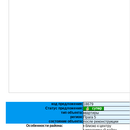
код предложения:
18679
Статус предложения:
тип объекта:
квартиры
регион:
Прага 5
состояние объекта:
после реконструкции
Особенности района:
• близко к центру