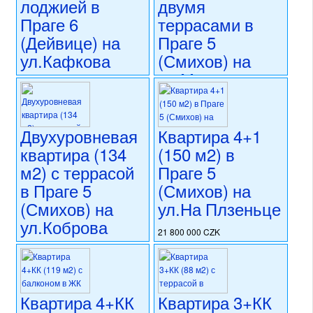
лоджией в
двумя
Праге 6
террасами в
(Дейвице) на
Праге 5
ул.Кафкова
(Смихов) на
ул.Мошнова
19 990 000 CZK
регион:Прага 5
19 990 000 CZK
раздел: квартиры
регион:Прага 5
состояние: требуется
раздел: квартиры
Двухуровневая
Квартира 4+1
частичная реконструкция
состояние: требуется
квартира (134
(150 м2) в
номер объекта:
20759
частичная реконструкция
м2) с террасой
Праге 5
номер объекта:
20712
в Праге 5
(Смихов) на
(Смихов) на
ул.На Плзеньце
ул.Коброва
21 800 000 CZK
регион:Прага 5
21 490 000 CZK
раздел: квартиры
регион:Прага 5
состояние: после
раздел: квартиры
реконструкции
состояние: новостройка
Квартира 4+КК
Квартира 3+КК
номер объекта:
20585
номер объекта:
20601