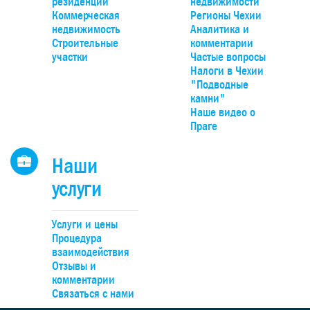
резиденции
недвижимости
панорамным видом на долину, Чешский крас и природн
Коммерческая
Регионы Чехии
парк Гржебени. До Праги можно добраться на автомобиле
недвижимость
Аналитика и
20 минут по автомагистрали D4, удобно – на поезде прям
Строительные
комментарии
Смиховского или Главного вокзалов.
участки
Частые вопросы
Налоги в Чехии
"Подводные
камни"
Наше видео о
Праге
Наши
услуги
Услуги и цены
Процедура
взаимодействия
Отзывы и
комментарии
Связаться с нами