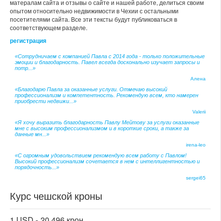
матералам сайта и отзывы о сайте и нашей работе, делиться своим
опытом относительно недвижимости в Чехии с остальными
посетителями сайта. Все эти тексты будут публиковаться в
соответствующем разделе.
регистрация
«Сотрудничаем с компанией Павла с 2014 года - только положительные
эмоции и благодарность. Павел всегда досконально изучает запросы и
потр...»
Алена
«Благодарю Павла за оказанные услуги. Отмечаю высокий
профессионализм и компетентность. Рекомендую всем, кто намерен
приобрести недвижи...»
Valerii
«Я хочу выразить благодарность Павлу Мейтову за услуги оказанные
мне с высоким профессионализмом и в короткие сроки, а также за
данные мн...»
irena-leo
«С огромным удовольствием рекомендую всем работу с Павлом!
Высокий профессионализм сочетается в нем с интеллигентностью и
порядочность...»
sergei65
Курс чешской кроны
1 USD -
20.496 крон