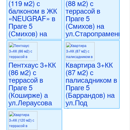
(119 м2) с
(88 м2) с
балконом в ЖК
террасой в
«NEUGRAF» в
Праге 5
Праге 5
(Смихов) на
(Смихов) на
ул.Старопраменна
ул.Графицка
20 346 500 CZK
регион:Прага 5
26 900 000 CZK
раздел: квартиры
регион:Прага 5
состояние: новостройка
раздел: квартиры
Пентхаус 3+КК
Квартира 3+КК
номер объекта:
20527
состояние: новостройка
(86 м2) с
(87 м2) с
номер объекта:
20565
террасой в
палисадником в
Праге 5
Праге 5
(Коширже) а
(Баррандов) на
ул.Лераусова
ул.Под
Ательеры
22 900 000 CZK
регион:Прага 5
19 980 000 CZK
раздел: квартиры
регион:Прага 5
состояние: новостройка