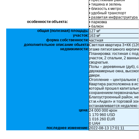
• престижный район
• тишина и зелень
• близость к метро
• удобный транспорт
• развитая инфраструктура
особенности объекта:
• парковка
• балкон
общая (полезная) площадь:
127 м²
участок:
163 м²
форма собственности:
частная
дополнительное описание обьекта
Светлая квартира 3+КК (126,
недвижимости:
этаже пятиэтажного кирпичн
Планировка: гостиная с по
участок, 2 спальни, 2 ванн
сводчатые.
Полы – деревянные (дуб),
двухкамерные окна, высоко
двери.
Отопление – центральное (к
Квартира расположена в ист
который прошел капитальн
сохранением первоначальны
Благоустроенный район, не
ст.м.«Андел» и торговой зо
останавливается недалеко 
цена:
24 000 000 крон
1 170 960 USD
1 016 260 EUR
0 UAH
последнее изменение:
2022-08-13 17:01:11