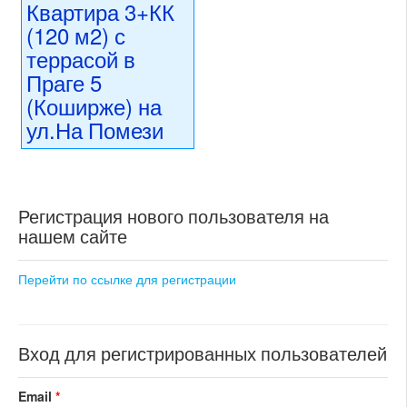
раздел: квартиры
Квартира 3+КК
номер объекта:
20459
состояние: новостройка
(120 м2) с
номер объекта:
20448
террасой в
Праге 5
(Коширже) на
ул.На Помези
25 900 000 CZK
регион:Прага 5
раздел: квартиры
Регистрация нового пользователя на
состояние: новостройка
номер объекта:
20412
нашем сайте
Перейти по ссылке для регистрации
Вход для регистрированных пользователей
Email
*