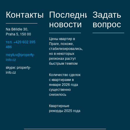
Контакты
Последние
Задать
новости
вопрос
Na Bělidle 30,
Praha 5, 150 00
Цены квартир в
тел. +420 602 395
Праге, похоже,
486
стабилизировались,
но в некоторых
meytuv@property-
регионах растут
info.cz
быстрым темпом
skype: property-
info.cz
Количество сделок
с квартирами в
январе 2026 года
существенно
снизилось
Квартирные
рекорды 2025 года