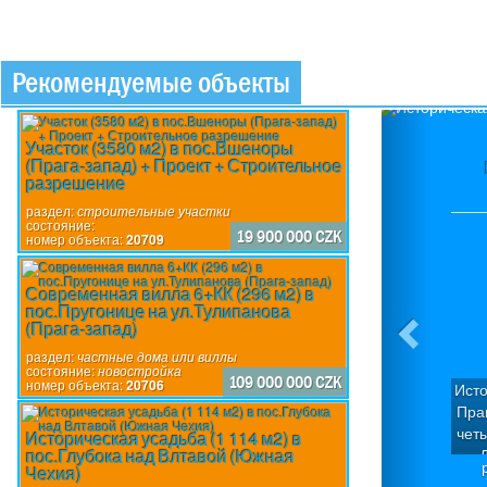
Рекомендуемые объекты
Previou
Участок (3580 м2) в пос.Вшеноры
(Прага-запад) + Проект + Строительное
разрешение
раздел:
строительные участки
состояние:
19 900 000 CZK
номер объекта:
20709
Современная вилла 6+КК (296 м2) в
пос.Пругонице на ул.Тулипанова
(Прага-запад)
раздел:
частные дома или виллы
состояние:
новостройка
109 000 000 CZK
номер объекта:
20706
Исто
Пра
чет
Историческая усадьба (1 114 м2) в
пос.Глубока над Влтавой (Южная
Д
Чехия)
кв