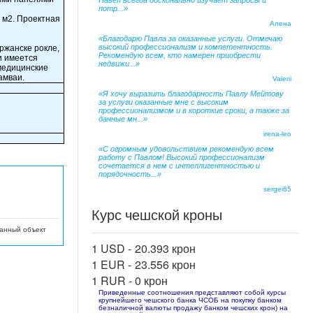
Павел всегда досконально изучает запросы и
потр...»
 м2. Проектная
Алена
«Благодарю Павла за оказанные услуги. Отмечаю
высокий профессионализм и компетентность.
ржанске рокле,
Рекомендую всем, кто намерен приобрести
и имеется
недвижи...»
медицинские
амваи.
Valerii
«Я хочу выразить благодарность Павлу Мейтову
за услуги оказанные мне с высоким
профессионализмом и в короткие сроки, а также за
данные мн...»
irena-leo
«С огромным удовольствием рекомендую всем
работу с Павлом! Высокий профессионализм
сочетается в нем с интеллигентностью и
порядочность...»
sergei65
Курс чешской кроны
данный объект
1 USD -
20.393 крон
1 EUR -
23.556 крон
1 RUR -
0 крон
Приведенные соотношения представляют собой курсы
крупнейшего чешского банка ЧСОБ на покупку банком
безналичной валюты продажу банком чешских крон) на