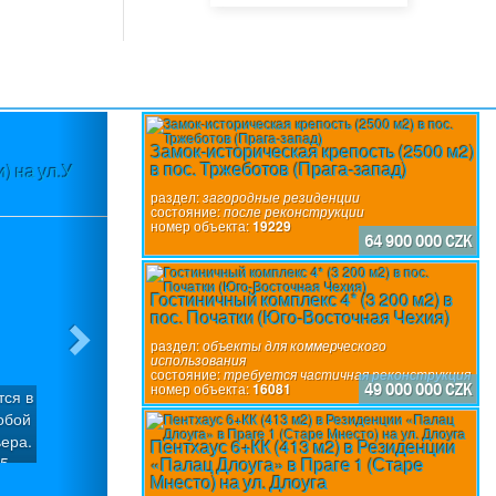
Next
Замок-историческая крепость (2500 м2)
в пос. Тржеботов (Прага-запад)
) на ул.У
раздел:
загородные резиденции
состояние:
после реконструкции
номер объекта:
19229
64 900 000 CZK
Гостиничный комплекс 4* (3 200 м2) в
пос. Початки (Юго-Восточная Чехия)
раздел:
объекты для коммерческого
использования
состояние:
требуется частичная реконструкция
номер объекта:
16081
49 000 000 CZK
тся в
обой
ера.
Пентхаус 6+КК (413 м2) в Резиденции
«Палац Длоуга» в Праге 1 (Старе
 5
Мнесто) на ул. Длоуга
ия.