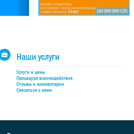
 -
раздел:
квартиры
состояние:
после реконструкции
яет
140 000 000 CZK
номер объекта:
20362
ие -
ный
ки в
-й и
ия,
ью
Наши услуги
ке +
я
или
Услуги и цены
щий
Процедура взаимодействия
 уже
Отзывы и комментарии
Связаться с нами
для
а, в
ти
во. В