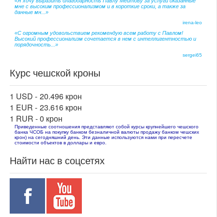
«Я хочу выразить благодарность Павлу Мейтову за услуги оказанные
мне с высоким профессионализмом и в короткие сроки, а также за
данные мн...»
irena-leo
«С огромным удовольствием рекомендую всем работу с Павлом!
Высокий профессионализм сочетается в нем с интеллигентностью и
порядочность...»
sergei65
Курс чешской кроны
1 USD -
20.496 крон
1 EUR -
23.616 крон
1 RUR -
0 крон
Приведенные соотношения представляют собой курсы крупнейшего чешского
банка ЧСОБ на покупку банком безналичной валюты продажу банком чешских
крон) на сегодняшний день. Эти данные используются нами при пересчете
стоимости объектов в доллары и евро.
Найти нас в соцсетях