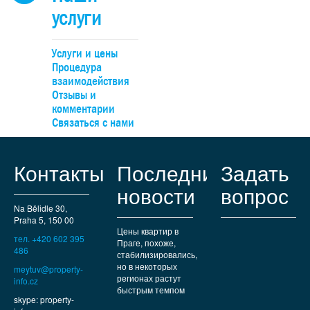
услуги
Услуги и цены
Процедура
взаимодействия
Отзывы и
комментарии
Связаться с нами
Контакты
Последние
Задать
новости
вопрос
Na Bělidle 30,
Praha 5, 150 00
Цены квартир в
тел. +420 602 395
Праге, похоже,
486
стабилизировались,
но в некоторых
meytuv@property-
регионах растут
info.cz
быстрым темпом
skype: property-