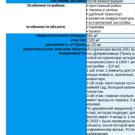
состояние объекта:
после реконструкции
Особенности района:
• престижный район
• тишина и зелень
• удобный транспорт
• развитая инфраструктура
• историческая застройка
особенности объекта:
• парковка
• балкон
общая (полезная) площадь:
581 м²
участок:
2105 м²
удалённость от Праги:
до 20 км
дополнительное описание обьекта
Историческая вилла (581 м
недвижимости:
пос.Добржиховице (Прага-з
собой историческую четыре
«неоренессанс» в 1904 г. 
застройки – 310 м2.
1-ый этаж: 2 комнаты для г
общая комната, прачечная,
инвентаря.
2-ой этаж: просторная гост
зимний сад, большой кабине
туалетом.
3-ий этаж: главная спальня
имеет выход на террасу, 3 
игровая.
По деревянной чердачной л
этаж), которая подходит дл
Вилла имеет 4 входа (с 1-ог
В 2003 г. была проведена 
объекта, после которой ви
современному жилью. Устан
наблюдения.