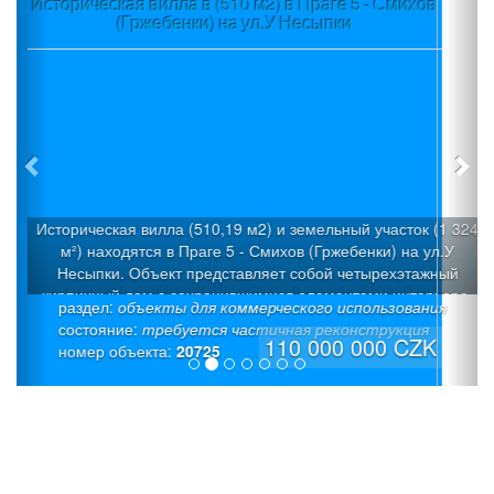
Участок (3580 м2) в пос.Вшеноры (Прага-запад) +
Проект + Строительное разрешение
Участок с уклоном (3580 м2), который можно разделить н
огороженных участка под застройку с общей подъездно
дорогой, расположен в пос.Вшеноры (Прага-запад). Имее
готовый проект трех современных вилл «Панорама Вшен
раздел:
строительные участки
с Разрешением на строительство 3 семейных домов: Ви
состояние:
«Х» (6/7+1): Площадь участка - 1026 м², полезная площад
19 900 000 CZK
номер объекта:
20709
242,1 м², площадь застройки: -187,3 м² (коэффициент
застройки 18,2%). Просторный дом со встроенным гараж
светлое общее пространство на верхнем этаже, тихая зон
нижнем этаже. Вилла «Y» (6+1): Площадь участка - 803 м
полезная площадь - 225,5 м² , площадь застройки - 165,3
(коэффициент застройки 20,6%). Тихая зона на нижнем э
с прямым выходом на террасу, встроенный гараж и свет