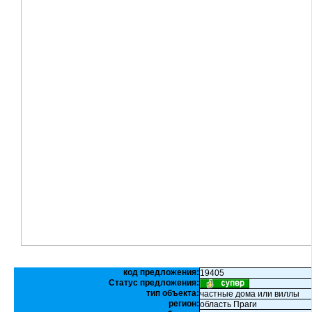
код предложения:
19405
Статус предложения:
тип объекта:
частные дома или виллы
регион:
область Праги