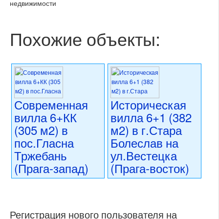
недвижимости
Похожие объекты:
Современная
Историческая
вилла 6+КК
вилла 6+1 (382
(305 м2) в
м2) в г.Стара
пос.Гласна
Болеслав на
Тржебань
ул.Вестецка
(Прага-запад)
(Прага-восток)
59 000 000 CZK
69 990 000 CZK
регион:область Праги
регион:область Праги
раздел: частные дома или
раздел: частные дома или
Регистрация нового пользователя на
виллы
виллы