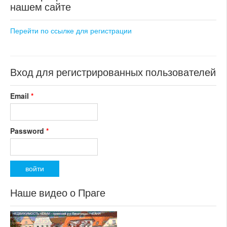
состояние: новостройка
состояние: после
нашем сайте
номер объекта:
20748
реконструкции
номер объекта:
20656
Перейти по ссылке для регистрации
Вход для регистрированных пользователей
Email
*
Password
*
Наше видео о Праге