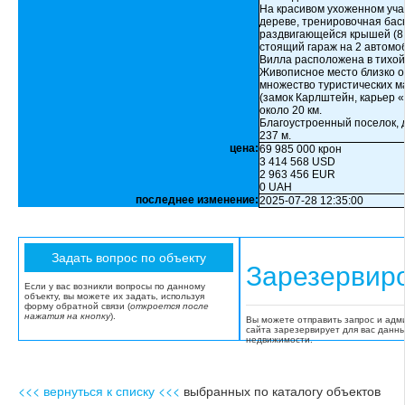
На красивом ухоженном уча
дереве, тренировочная бас
раздвигающейся крышей (8 
стоящий гараж на 2 автомоб
Вилла расположена в тихой
Живописное место близко от
множество туристических 
(замок Карлштейн, карьер «
около 20 км.
Благоустроенный поселок, до
237 м.
цена:
69 985 000 крон
3 414 568 USD
2 963 456 EUR
0 UAH
последнее изменение:
2025-07-28 12:35:00
Зарезервир
Если у вас возникли вопросы по данному
объекту, вы можете их задать, используя
форму обратной связи (
откроется после
нажатия на кнопку
).
Вы можете отправить запрос и адм
сайта зарезервирует для вас данн
недвижимости.
<<< вернуться к списку <<<
выбранных по каталогу объектов