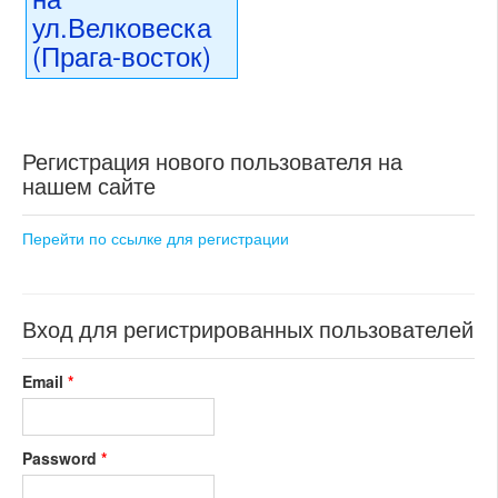
ул.Велковеска
(Прага-восток)
24 000 000 CZK
регион:область Праги
раздел: частные дома или
Регистрация нового пользователя на
виллы
состояние: стандарт
нашем сайте
номер объекта:
20534
Перейти по ссылке для регистрации
Вход для регистрированных пользователей
Email
*
Password
*