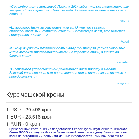
«Сотрудничаем с компанией Павла с 2014 года - только положительные
эмоции и благодарность. Павел всегда досконально изучает запросы и
потр...»
Алена
«Благодарю Павла за оказанные услуги. Отмечаю высокий
профессионализм и компетентность. Рекомендую всем, кто намерен
приобрести недвижи...»
Valerii
«Я хочу выразить благодарность Павлу Мейтову за услуги оказанные
мне с высоким профессионализмом и в короткие сроки, а также за
данные мн...»
irena-leo
«С огромным удовольствием рекомендую всем работу с Павлом!
Высокий профессионализм сочетается в нем с интеллигентностью и
порядочность...»
sergei65
Курс чешской кроны
1 USD -
20.496 крон
1 EUR -
23.616 крон
1 RUR -
0 крон
Приведенные соотношения представляют собой курсы крупнейшего чешского
банка ЧСОБ на покупку банком безналичной валюты продажу банком чешских
крон) на сегодняшний день. Эти данные используются нами при пересчете