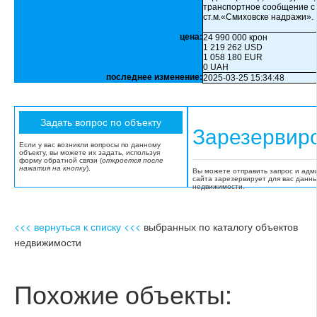
транспортное сообщение с 
ст.м.«Смиховске надражи».
цена:
24 990 000 крон
1 219 262 USD
1 058 180 EUR
0 UAH
последнее изменение:
2025-03-25 15:34:48
Зарезервир
Если у вас возникли вопросы по данному
объекту, вы можете их задать, используя
форму обратной связи (
откроется после
нажатия на кнопку
).
Вы можете отправить запрос и адм
сайта зарезервирует для вас данн
недвижимости.
<<< вернуться к списку <<<
выбранных по каталогу объектов
недвижимости
Похожие объекты: