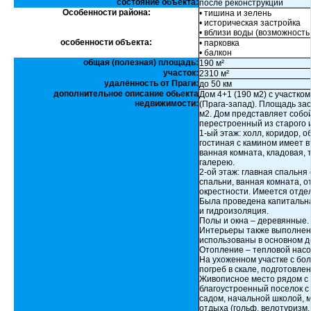
состояние объекта:
после реконструкции
Особенности района:
• тишина и зелень
• историческая застройка
• вблизи воды (возможность
особенности объекта:
• парковка
• балкон
общая (полезная) площадь:
190 м²
участок:
2310 м²
удалённость от Праги:
до 50 км
дополнительное описание обьекта
Дом 4+1 (190 м2) с участком
недвижимости:
(Прага-запад). Площадь зас
м2. Дом представляет собой
перестроенный из старого 
1-ый этаж: холл, коридор, 
гостиная с камином имеет в
ванная комната, кладовая,
галерею.
2-ой этаж: главная спальня
спальни, ванная комната, о
окрестности. Имеется отдел
Была проведена капитальная
и гидроизоляция.
Полы и окна – деревянные.
Интерьеры также выполнены
использованы в основном де
Отопление – тепловой насо
На ухоженном участке с бо
погреб в скале, подготовле
Живописное место рядом с 
благоустроенный поселок с
садом, начальной школой, 
отдыха (гольф, велотуризм,