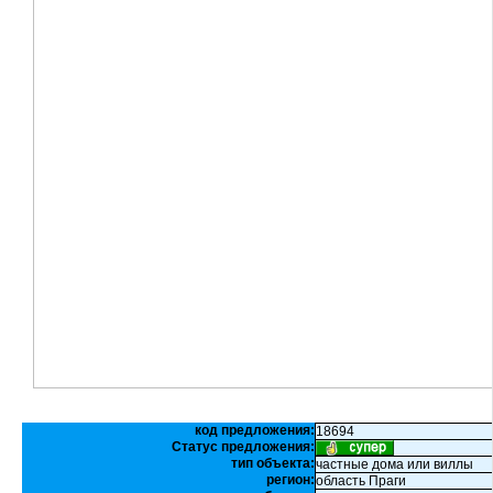
код предложения:
18694
Статус предложения:
тип объекта:
частные дома или виллы
регион:
область Праги