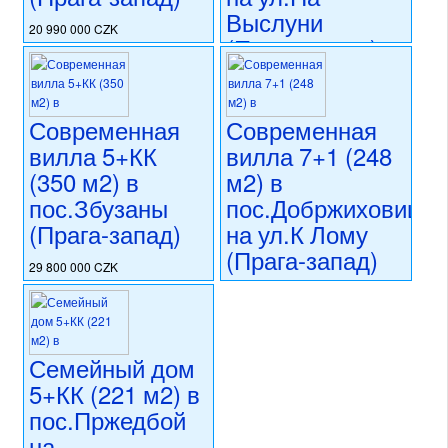
Выслуни
20 990 000 CZK
(Прага-запад)
регион:область Праги
раздел: частные дома или
28 900 000 CZK
виллы
регион:область Праги
состояние: стандарт
раздел: частные дома или
Современная
Современная
номер объекта:
20212
виллы
вилла 5+КК
вилла 7+1 (248
состояние: новостройка
(350 м2) в
м2) в
номер объекта:
19891
пос.Збузаны
пос.Добржиховице
(Прага-запад)
на ул.К Лому
(Прага-запад)
29 800 000 CZK
регион:область Праги
20 600 000 CZK
раздел: частные дома или
регион:область Праги
виллы
раздел: частные дома или
состояние: новостройка
виллы
Семейный дом
номер объекта:
20609
состояние: стандарт
5+КК (221 м2) в
номер объекта:
20605
пос.Пржедбой
на