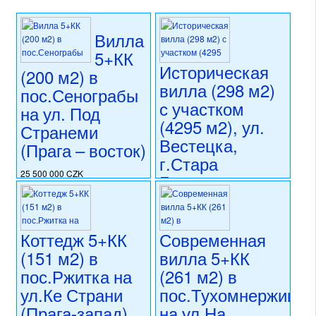
Вилла
5+КК
Историческая
(200 м2) в
вилла (298 м2)
пос.Сенограбы
с участком
на ул. Под
(4295 м2), ул.
Странеми
Вестецка,
(Прага – восток)
г.Стара
25 500 000 CZK
Болеслав,
регион:область Праги
Прага-восток
раздел: частные дома или
виллы
25 000 000 CZK
состояние: после
Коттедж 5+КК
Современная
регион:область Праги
реконструкции
раздел: частные дома или
(151 м2) в
вилла 5+КК
номер объекта:
20727
виллы
пос.Ржитка на
(261 м2) в
состояние: стандарт
ул.Ке Страни
пос.Тухомнержице
номер объекта:
16495
(Прага-запад)
на ул.На