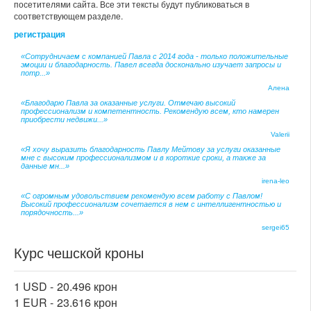
посетителями сайта. Все эти тексты будут публиковаться в
соответствующем разделе.
регистрация
«Сотрудничаем с компанией Павла с 2014 года - только положительные
эмоции и благодарность. Павел всегда досконально изучает запросы и
потр...»
Алена
«Благодарю Павла за оказанные услуги. Отмечаю высокий
профессионализм и компетентность. Рекомендую всем, кто намерен
приобрести недвижи...»
Valerii
«Я хочу выразить благодарность Павлу Мейтову за услуги оказанные
мне с высоким профессионализмом и в короткие сроки, а также за
данные мн...»
irena-leo
«С огромным удовольствием рекомендую всем работу с Павлом!
Высокий профессионализм сочетается в нем с интеллигентностью и
порядочность...»
sergei65
Курс чешской кроны
1 USD -
20.496 крон
1 EUR -
23.616 крон