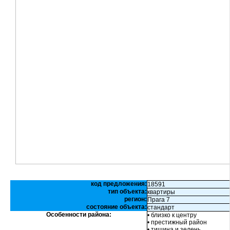
код предложения:
18591
тип объекта:
квартиры
регион:
Прага 7
состояние объекта:
стандарт
Особенности района:
• близко к центру
• престижный район
• тишина и зелень