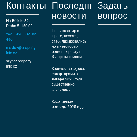
Контакты
Последние
Задать
новости
вопрос
Na Bělidle 30,
Praha 5, 150 00
Цены квартир в
тел. +420 602 395
Праге, похоже,
486
стабилизировались,
но в некоторых
meytuv@property-
регионах растут
info.cz
быстрым темпом
skype: property-
info.cz
Количество сделок
с квартирами в
январе 2026 года
существенно
снизилось
Квартирные
рекорды 2025 года