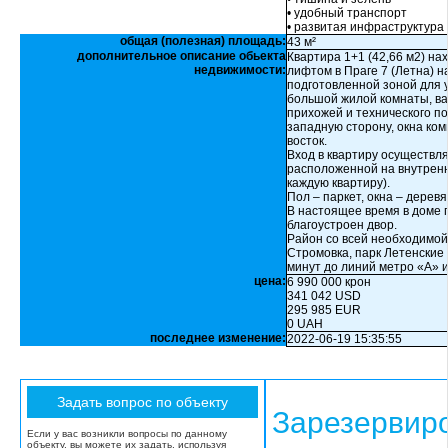
• удобный транспорт
• развитая инфраструктура
общая (полезная) площадь:
43 м²
дополнительное описание обьекта
Квартира 1+1 (42,66 м2) на
недвижимости:
лифтом в Праге 7 (Летна) н
подготовленной зоной для 
большой жилой комнаты, ва
прихожей и технического по
западную сторону, окна ком
восток.
Вход в квартиру осуществля
расположенной на внутренн
каждую квартиру).
Пол – паркет, окна – дере
В настоящее время в доме п
благоустроен двор.
Район со всей необходимой
Стромовка, парк Летенские 
минут до линий метро «А» и
цена:
6 990 000 крон
341 042 USD
295 985 EUR
0 UAH
последнее изменение:
2022-06-19 15:35:55
Зарезервир
Если у вас возникли вопросы по данному
объекту, вы можете их задать, используя