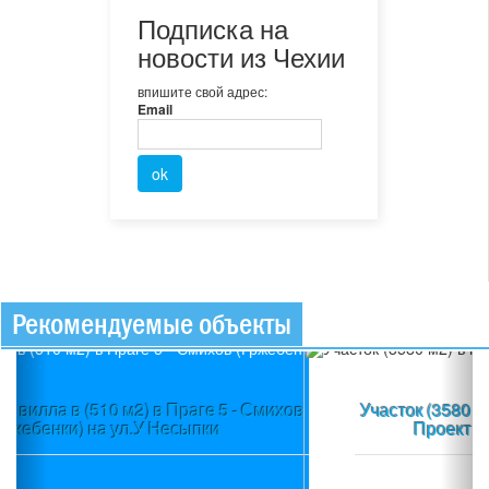
Подписка на
новости из Чехии
впишите свой адрес:
Email
Рекомендуемые объекты
Previous
Ne
Участок (3580 м2) в пос.Вшеноры (Прага-запад) +
Проект + Строительное разрешение