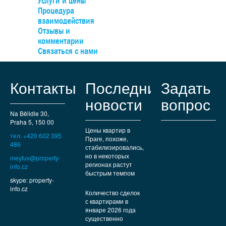
Услуги и цены
Процедура
взаимодействия
Отзывы и
комментарии
Связаться с нами
Контакты
Последние
Задать
новости
вопрос
Na Bělidle 30,
Praha 5, 150 00
Цены квартир в
тел. +420 602 395
Праге, похоже,
486
стабилизировались,
но в некоторых
meytuv@property-
регионах растут
info.cz
быстрым темпом
skype: property-
info.cz
Количество сделок
с квартирами в
январе 2026 года
существенно