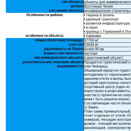
тип объекта:
объекты для коммерческого
регион:
Восточная Чехия
состояние объекта:
незавершенное строительс
Особенности района:
• тишина и зелень
• удобный транспорт
• развитая инфраструктура
• в горах
• граница с Германией и П
особенности объекта:
• парковка
общая (полезная) площадь:
37700 м²
участок:
53939 м²
удалённость от Праги:
более 90 км
форма собственности:
частная
тип коммерческого объекта:
(туристический объект)
дополнительное описание обьекта
Продается туристический о
недвижимости:
(обл Либерец).
Обширный курортно-турист
неподалеку от горнолыжног
зданиям отеля и виллы был
дотаций пристроены санат
спортивный центр (один из 
перестроен в апартаменты, 
участка (с проектом на озе
может быть решена иначе).
Составляющие части объек
1) Замок.
План замка прямоугольный,
стоит отдельно от отеля. О
номеров). Несущие констру
кровли - плоский металличе
канализация, электричество