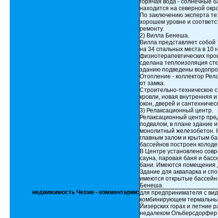
горячая вода - солнечные 
находится на северной окр
По заключению эксперта те
хорошем уровне и соответс
ремонту.
2) Вилла Бенеша.
Вилла представляет собой 
на 34 спальных места в 10
физиотерапевтических проц
сделана теплоизоляция сте
зданию подведены водопров
Отопление - коллектор Рел
от замка.
Строительно-техническое с
кровли, новая внутренняя 
окон, дверей и сантехничес
3) Релаксационный центр.
Релаксационный центр пред
подвалом, в плане здание 
монолитный железобетон. 
главным залом и крытым ба
бассейнов построен колоде
В Центре установлено совр
сауна, паровая баня и басс
бани. Имеются помещения д
Здание для аквапарка и сп
имеются открытые бассейны
Бенеша.
недвижимость Чехии - комментарии:
для предпринимателя с вид
комбинирующем термальные 
Йизерских горах и летние р
недалеком Ольберсдорфер З