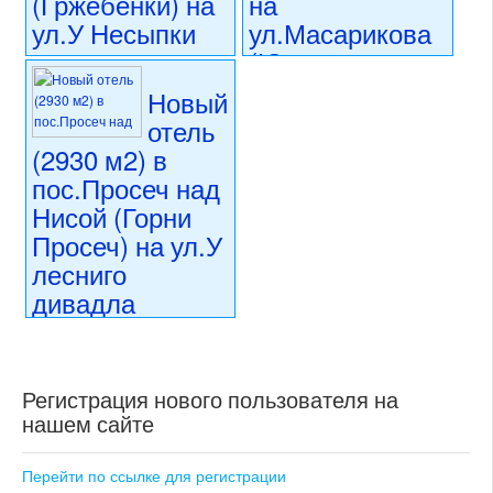
(Гржебенки) на
на
ул.У Несыпки
ул.Масарикова
(Южная
110 000 000 CZK
Моравия)
регион:Прага 5
Новый
раздел: объекты для
отель
90 900 000 CZK
коммерческого использования
регион:Южная Моравия
(2930 м2) в
состояние: требуется
раздел: объекты для
частичная реконструкция
пос.Просеч над
коммерческого использования
номер объекта:
20725
Нисой (Горни
состояние: стандарт
номер объекта:
20531
Просеч) на ул.У
лесниго
дивадла
(Северо-
Восточная
Чехия)
Регистрация нового пользователя на
нашем сайте
78 400 000 CZK
регион:Северо-Восточная
Чехия
Перейти по ссылке для регистрации
раздел: объекты для