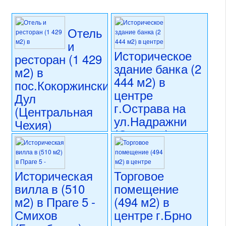
Отель
и
Историческое
ресторан (1 429
здание банка (2
м2) в
444 м2) в
пос.Кокоржинский
центре
Дул
г.Острава на
(Центральная
ул.Надражни
Чехия)
(Силезия)
79 990 000 CZK
регион:Центральная Чехия
80 000 000 CZK
раздел: объекты для
регион:Силезия
коммерческого использования
раздел: объекты для
Историческая
Торговое
состояние: после
коммерческого использования
вилла в (510
помещение
реконструкции
состояние: требуется
м2) в Праге 5 -
(494 м2) в
номер объекта:
20762
капитальная реконструкция
номер объекта:
20747
Смихов
центре г.Брно