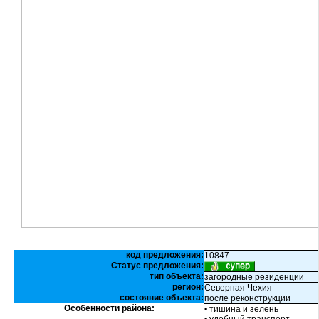
код предложения:
10847
Статус предложения:
тип объекта:
загородные резиденции
регион:
Северная Чехия
состояние объекта:
после реконструкции
Особенности района:
• тишина и зелень