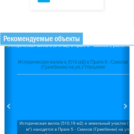
Рекомендуемые объекты
Previous
Ne
Историческая вилла в (510 м2) в Праге 5 - Смихов
(Гржебенки) на ул.У Несыпки
Историческая вилла (510,19 м2) и земельный участок (1 
м²) находятся в Праге 5 - Смихов (Гржебенки) на ул.У