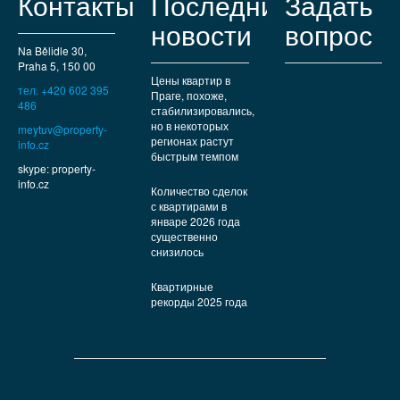
Контакты
Последние
Задать
новости
вопрос
Na Bělidle 30,
Praha 5, 150 00
Цены квартир в
тел. +420 602 395
Праге, похоже,
486
стабилизировались,
но в некоторых
meytuv@property-
регионах растут
info.cz
быстрым темпом
skype: property-
info.cz
Количество сделок
с квартирами в
январе 2026 года
существенно
снизилось
Квартирные
рекорды 2025 года