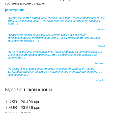
соответствующем разделе.
регистрация
«Сотрудничаем с компанией Павла с 2014 года - только положительные
эмоции и благодарность. Павел всегда досконально изучает запросы и
потр...»
Алена
«Благодарю Павла за оказанные услуги. Отмечаю высокий
профессионализм и компетентность. Рекомендую всем, кто намерен
приобрести недвижи...»
Valerii
«Я хочу выразить благодарность Павлу Мейтову за услуги оказанные
мне с высоким профессионализмом и в короткие сроки, а также за
данные мн...»
irena-leo
«С огромным удовольствием рекомендую всем работу с Павлом!
Высокий профессионализм сочетается в нем с интеллигентностью и
порядочность...»
sergei65
Курс чешской кроны
1 USD -
20.496 крон
1 EUR -
23.616 крон