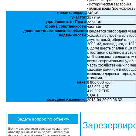
• удобный транспорт
• историческая застройка
• вблизи воды (возможность
жилая площадь:
240 м²
участок:
3577 м²
удалённость от Праги:
до 90 км
форма собственности:
частная
дополнительное описание обьекта
Продается загородная усад
недвижимости:
Усадьба построена во второ
двухэтажный, общей площа
2093 м2, площадь сада 1019
В доме шесть спален с 19 с
с гостиной с камином и сто
меблированы в мещанском с
всеми современными удобс
Часть хозяйственных помещ
садовым камином и оборудо
взрослые деревья – орех, ч
птицами.
цена:
9 900 000 крон
483 021 USD
419 207 EUR
0 UAH
последнее изменение:
2018-04-30 09:06:32
Зарезервир
Если у вас возникли вопросы по данному
объекту, вы можете их задать, используя
форму обратной связи (
откроется после