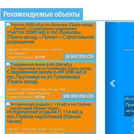
Рекомендуемые объекты
Previou
Участок (3580 м2) в пос.Вшеноры
(Прага-запад) + Проект + Строительное
разрешение
раздел:
строительные участки
состояние:
19 900 000 CZK
номер объекта:
20709
Современная вилла 6+КК (296 м2) в
пос.Пругонице на ул.Тулипанова
(Прага-запад)
раздел:
частные дома или виллы
состояние:
новостройка
109 000 000 CZK
номер объекта:
20706
Исто
Пра
чет
Историческая усадьба (1 114 м2) в
пос.Глубока над Влтавой (Южная
Д
Чехия)
кв
П
раздел:
частные дома или виллы
состояние:
после реконструкции