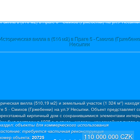
s
Историческая вилла в (510 м2) в Праге 5 - Смихов (Гржебенки
Несыпки
рическая вилла (510,19 м2) и земельный участок (1 324 м²) находя
ге 5 - Смихов (Гржебенки) на ул.У Несыпки. Объект представляет с
ырехэтажный кирпичный дом с сохранившимися элементами интерь
ом был построен в 1925 г. в стиле «модерн» как семейная вилла с
раздел:
объекты для коммерческого использования
артирами. Была проведена капитальная дорогостоящая реконструкц
состояние:
требуется частичная реконструкция
олезная площадь: 510,19 м² (из которых 50 м² – полуподвал + 50 м²
110 000 000 CZK
номер объекта:
20725