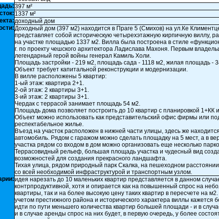
щадь:
397 м²
сток:
1337 м²
екта:
доходный дом
ости:
Доходный дом (397 м2) находится в Праге 5 (Смихов) на ул.Ке Климентц
представляет собой историческую четырехэтажную кирпичную виллу, 
на участке площадью 1337 м2. Вилла была построена в стиле «функцио
г. по проекту чешского архитектора Ладислава Махоня. Первым владель
легендарный герой войны генерал Камиль Холи.
Площадь застройки - 219 м2, площадь сада - 1118 м2, жилая площадь - 3
Объект требует капитальной реконструкции и модернизации.
В вилле расположены 5 квартир:
1-ый этаж: квартира 2+1.
2-ой этаж: 2 квартиры 3+1.
3-ий этаж: 2 квартиры 3+1.
Чердак с террасой занимает площадь 54 м2.
Площадь дома позволяет построить до 10 квартир с планировкой 1+КК и
Объект можно использовать как представительский офис фирмы или по
респектабельное жилье.
Въезд на участок расположен в нижней части улицы, здесь же находится
автомобиль. Рядом с гаражом можно сделать площадку на 5 мест, а в ве
участка рядом со входом в дом можно организовать еще несколько парко
Террасовидный рельеф, большая площадь участка и чудесный вид созд
возможностей для создания прекрасного ландшафта.
Тихая улица, рядом природный парк Скалка, на пешеходном расстоянии
со всей необходимой инфраструктурой и транспортным узлом.
арии:
идея нарезать до 10 маленьких квартир представляется в данном случа
контрпродуктивной, хотя и опирается как на повышенный спрос на неб
квартиры, так и на более высокую цену таких квартир в пересчете на м2.
учетом престижного района и исторического характера виллы кажется 
идти по пути меньшего количества квартир большей площади - и в случ
и в случае аренды спрос на них будет, в первую очередь, у более состо