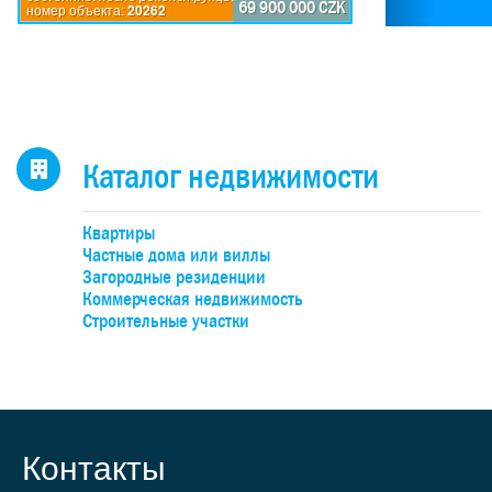
по
69 900 000 CZK
номер объекта:
20262
исп
пр
дом
каж
4-
н
Каталог недвижимости
оби
бо
Квартиры
об
Частные дома или виллы
уча
Загородные резиденции
Коммерческая недвижимость
Строительные участки
де
под
к
учас
Контакты
слу
пере