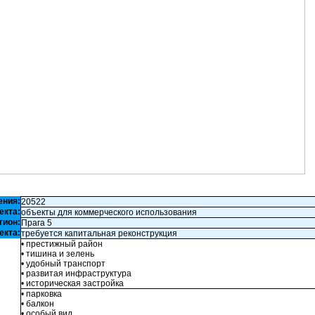
ения:
20522
екта:
объекты для коммерческого использования
гион:
Прага 5
екта:
требуется капитальная реконструкция
• престижный район
• тишина и зелень
• удобный транспорт
• развитая инфраструктура
• историческая застройка
• парковка
• балкон
• особый вид