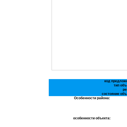
код предлож
тип объ
ре
состояние объ
Особенности района:
особенности объекта: