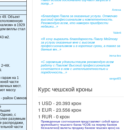
Павел всегда досконально изучает запросы и
потр...»
Алена
«Благодарю Павла за оказанные услуги. Отмечаю
е 49. Объект
высокий профессионализм и компетентность.
расположенную
Рекомендую всем, кто намерен приобрести
нализм» в 1929
недвижи...»
цем виллы стал
Valerii
43 м2.
«Я хочу выразить благодарность Павлу Мейтову
за услуги оказанные мне с высоким
профессионализмом и в короткие сроки, а также за
данные мн...»
irena-leo
«С огромным удовольствием рекомендую всем
 2+КК.
работу с Павлом! Высокий профессионализм
сочетается в нем с интеллигентностью и
д
порядочность...»
 гараж на 1
sergei65
рхней части
вочных мест.
Курс чешской кроны
ают массу
 - район Смихов
1 USD -
20.393 крон
е
1 EUR -
23.556 крон
ольшие
 Однако, с
1 RUR -
0 крон
более разумным
Приведенные соотношения представляют собой курсы
ае распродажи,
крупнейшего чешского банка ЧСОБ на покупку банком
ятельной части
безналичной валюты продажу банком чешских крон) на