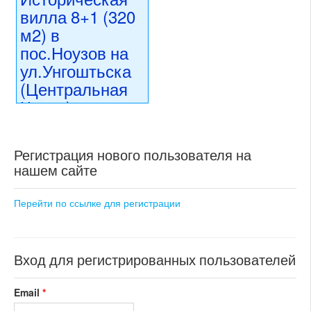
вилла 8+1 (320
м2) в
пос.Ноузов на
ул.Унгоштьска
(Центральная
Чехия)
33 600 000 CZK
регион:Центральная Чехия
Регистрация нового пользователя на
раздел: частные дома или
нашем сайте
виллы
состояние: после
реконструкции
Перейти по ссылке для регистрации
номер объекта:
20107
Вход для регистрированных пользователей
Email
*