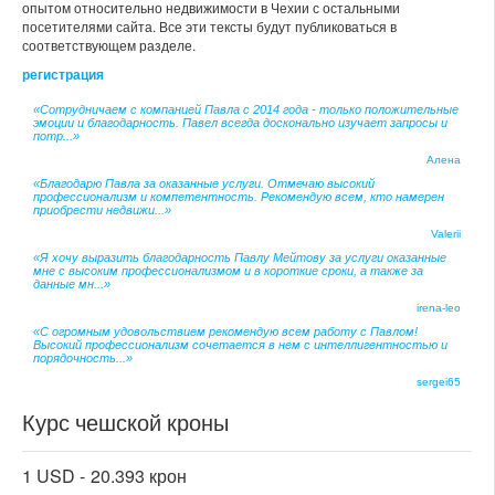
опытом относительно недвижимости в Чехии с остальными
посетителями сайта. Все эти тексты будут публиковаться в
соответствующем разделе.
регистрация
«Сотрудничаем с компанией Павла с 2014 года - только положительные
эмоции и благодарность. Павел всегда досконально изучает запросы и
потр...»
Алена
«Благодарю Павла за оказанные услуги. Отмечаю высокий
профессионализм и компетентность. Рекомендую всем, кто намерен
приобрести недвижи...»
Valerii
«Я хочу выразить благодарность Павлу Мейтову за услуги оказанные
мне с высоким профессионализмом и в короткие сроки, а также за
данные мн...»
irena-leo
«С огромным удовольствием рекомендую всем работу с Павлом!
Высокий профессионализм сочетается в нем с интеллигентностью и
порядочность...»
sergei65
Курс чешской кроны
1 USD -
20.393 крон