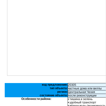
код предложения:
20305
тип объекта:
частные дома или виллы
регион:
Центральная Чехия
состояние объекта:
после реконструкции
Особенности района:
• тишина и зелень
• удобный транспорт
• вблизи воды (возможность