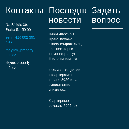
Контакты
Последние
Задать
новости
вопрос
Na Bělidle 30,
Praha 5, 150 00
Цены квартир в
тел. +420 602 395
Праге, похоже,
486
стабилизировались,
но в некоторых
meytuv@property-
регионах растут
info.cz
быстрым темпом
skype: property-
info.cz
Количество сделок
с квартирами в
январе 2026 года
существенно
снизилось
Квартирные
рекорды 2025 года