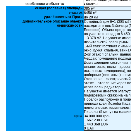
особенности объекта:
• балкон
общая (полезная) площадь:
385 м²
участок:
6450 м²
удалённость от Праги:
до 20 км
дополнительное описание обьекта
Семейный дом 6+1 (385 м2) 
недвижимости:
находится в пос.Зайечици 
Бенешов). Объект предста
на участке площадью 6 450
– 3 378 м2. На участке име
любительской ловли рыбы.
1-ый этаж: гостиная с ками
окно, кухня, спальня, ванн
2-ой этаж: 4 спальни, ванна
Чердак: помещение подход
Дом в хорошем состоянии п
шпалетовые, полы – деревян
остальных помещениях), н
доборные (жестяные) элем
Отопление – электрический 
этаже – отопление через по
через пол и радиаторы.
На участке имеется благоус
подогревом и скважина на п
Поселок расположен в при
природа края Йозефа Лада, 
логистических терминалов.
Пишелы (5 минут на машине)
цена:
34 000 000 крон
1 667 238 USD
1 443 368 EUR
0 UAH