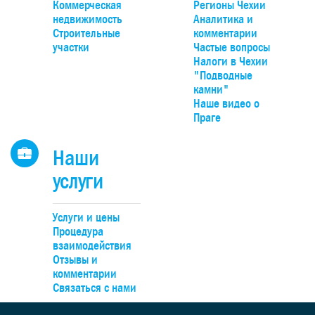
панорамным видом на долину, Чешский крас и природн
Коммерческая
Регионы Чехии
парк Гржебени. До Праги можно добраться на автомобиле
недвижимость
Аналитика и
20 минут по автомагистрали D4, удобно – на поезде прям
Строительные
комментарии
Смиховского или Главного вокзалов.
участки
Частые вопросы
Налоги в Чехии
"Подводные
камни"
Наше видео о
Праге
Наши
услуги
Услуги и цены
Процедура
взаимодействия
Отзывы и
комментарии
Связаться с нами