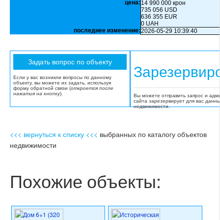
цена:
14 990 000 крон
735 056 USD
636 355 EUR
0 UAH
последнее изменение:
2026-05-29 10:39:40
Зарезервир
Если у вас возникли вопросы по данному
объекту, вы можете их задать, используя
форму обратной связи (
откроется после
нажатия на кнопку
).
Вы можете отправить запрос и адм
сайта зарезервирует для вас данн
недвижимости.
<<< вернуться к списку <<<
выбранных по каталогу объектов
недвижимости
Похожие объекты: