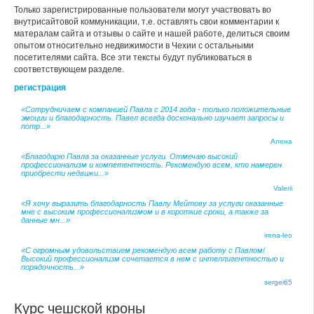
Только зарегистрированные пользователи могут участвовать во
внутрисайтовой коммуникации, т.е. оставлять свои комментарии к
матералам сайта и отзывы о сайте и нашей работе, делиться своим
опытом относительно недвижимости в Чехии с остальными
посетителями сайта. Все эти тексты будут публиковаться в
соответствующем разделе.
регистрация
«Сотрудничаем с компанией Павла с 2014 года - только положительные
эмоции и благодарность. Павел всегда досконально изучает запросы и
потр...»
Алена
«Благодарю Павла за оказанные услуги. Отмечаю высокий
профессионализм и компетентность. Рекомендую всем, кто намерен
приобрести недвижи...»
Valerii
«Я хочу выразить благодарность Павлу Мейтову за услуги оказанные
мне с высоким профессионализмом и в короткие сроки, а также за
данные мн...»
irena-leo
«С огромным удовольствием рекомендую всем работу с Павлом!
Высокий профессионализм сочетается в нем с интеллигентностью и
порядочность...»
sergei65
Курс чешской кроны