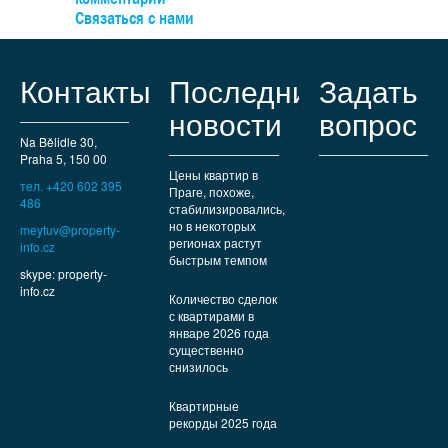
, а на машине — быстро
Связаться с нами
 комплексу.
Контакты
Последние
Задать
новости
вопрос
Na Bělidle 30,
Praha 5, 150 00
Цены квартир в
тел. +420 602 395
Праге, похоже,
486
стабилизировались,
но в некоторых
meytuv@property-
регионах растут
info.cz
быстрым темпом
skype: property-
info.cz
Количество сделок
с квартирами в
январе 2026 года
существенно
снизилось
Квартирные
рекорды 2025 года