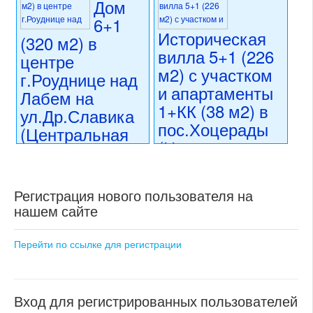
Дом
6+1
Историческая
(320 м2) в
вилла 5+1 (226
центре
м2) с участком
г.Роуднице над
и апартаменты
Лабем на
1+КК (38 м2) в
ул.Др.Славика
пос.Хоцерады
(Центральная
(Центральная
Чехия)
Чехия)
14 990 000 CZK
регион:Центральная Чехия
16 999 000 CZK
Регистрация нового пользователя на
раздел: частные дома или
регион:Центральная Чехия
нашем сайте
виллы
раздел: частные дома или
состояние: требуются
виллы
косметические работы
состояние: после
Перейти по ссылке для регистрации
номер объекта:
20508
реконструкции
номер объекта:
17808
Вход для регистрированных пользователей