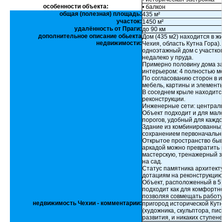
особенности объекта:
• балкон
общая (полезная) площадь:
435 м²
участок:
1450 м²
удалённость от Праги:
до 90 км
дополнительное описание обьекта
Дом (435 м2) находится в 
недвижимости:
Чехия, область Кутна Гора)
одноэтажный дом с участком
недалеко у пруда.
Примерно половину дома з
интерьером: 4 полностью м
По согласованию сторон в 
мебель, картины и элемент
В соседнем крыле находитс
реконструкции.
Инженерные сети: централь
Объект подходит и для мал
порогов, удобный для каждо
Здание из комбинированных
сохранением первоначально
Открытое пространство бы
аркадой можно превратить 
мастерскую, тренажерный з
на сад.
Статус памятника архитект
дотациям на реконструкцию
Объект, расположенный в 5 
подходит как для комфортно
позволяя совмещать работу
недвижимость Чехии - комментарии:
пригород исторической Кутн
(художника, скульптора, пис
развития, и никаких ступене