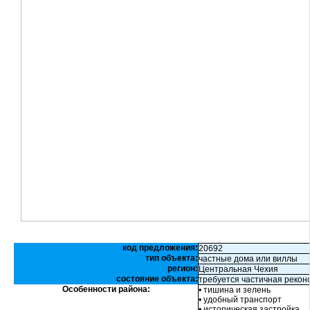
код предложения:
20692
тип объекта:
частные дома или виллы
регион:
Центральная Чехия
состояние объекта:
требуется частичная рекон
Особенности района:
• тишина и зелень
• удобный транспорт
• историческая застройка