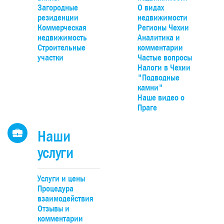
асфальтированной дороге. Проект «Панорама Вшенор
Загородные
О видах
расположен на границе с лесом (окраина поселка) с
резиденции
недвижимости
панорамным видом на долину, Чешский крас и природн
Коммерческая
Регионы Чехии
парк Гржебени. До Праги можно добраться на автомобиле
недвижимость
Аналитика и
20 минут по автомагистрали D4, удобно – на поезде прям
Строительные
комментарии
Смиховского или Главного вокзалов.
участки
Частые вопросы
Налоги в Чехии
"Подводные
камни"
Наше видео о
Праге
Наши
услуги
Услуги и цены
Процедура
взаимодействия
Отзывы и
комментарии