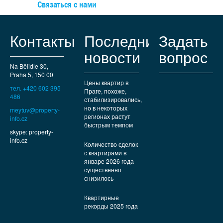
Связаться с нами
Контакты
Последние
Задать
новости
вопрос
Na Bělidle 30,
Praha 5, 150 00
Цены квартир в
тел. +420 602 395
Праге, похоже,
486
стабилизировались,
но в некоторых
meytuv@property-
регионах растут
info.cz
быстрым темпом
skype: property-
info.cz
Количество сделок
с квартирами в
январе 2026 года
существенно
снизилось
Квартирные
рекорды 2025 года