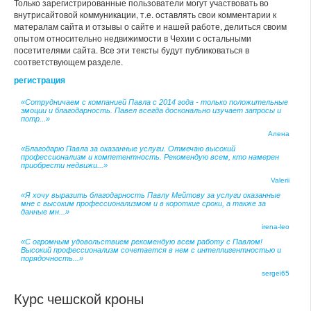
Только зарегистрированные пользователи могут участвовать во
внутрисайтовой коммуникации, т.е. оставлять свои комментарии к
матералам сайта и отзывы о сайте и нашей работе, делиться своим
опытом относительно недвижимости в Чехии с остальными
посетителями сайта. Все эти тексты будут публиковаться в
соответствующем разделе.
регистрация
«Сотрудничаем с компанией Павла с 2014 года - только положительные
эмоции и благодарность. Павел всегда досконально изучает запросы и
потр...»
Алена
«Благодарю Павла за оказанные услуги. Отмечаю высокий
профессионализм и компетентность. Рекомендую всем, кто намерен
приобрести недвижи...»
Valerii
«Я хочу выразить благодарность Павлу Мейтову за услуги оказанные
мне с высоким профессионализмом и в короткие сроки, а также за
данные мн...»
irena-leo
«С огромным удовольствием рекомендую всем работу с Павлом!
Высокий профессионализм сочетается в нем с интеллигентностью и
порядочность...»
sergei65
Курс чешской кроны