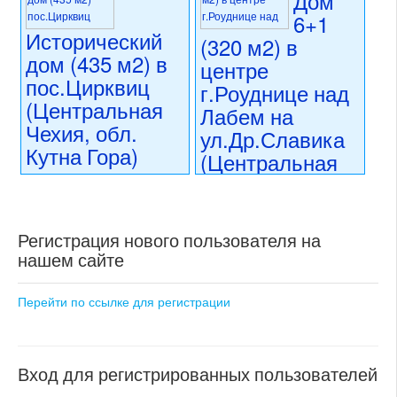
Дом
6+1
Исторический
(320 м2) в
дом (435 м2) в
центре
пос.Цирквиц
г.Роуднице над
(Центральная
Лабем на
Чехия, обл.
ул.Др.Славика
Кутна Гора)
(Центральная
Чехия)
14 990 000 CZK
регион:Центральная Чехия
14 990 000 CZK
раздел: частные дома или
регион:Центральная Чехия
Регистрация нового пользователя на
виллы
раздел: частные дома или
состояние: требуется
нашем сайте
виллы
частичная реконструкция
состояние: требуются
номер объекта:
20692
косметические работы
Перейти по ссылке для регистрации
номер объекта:
20508
Вход для регистрированных пользователей