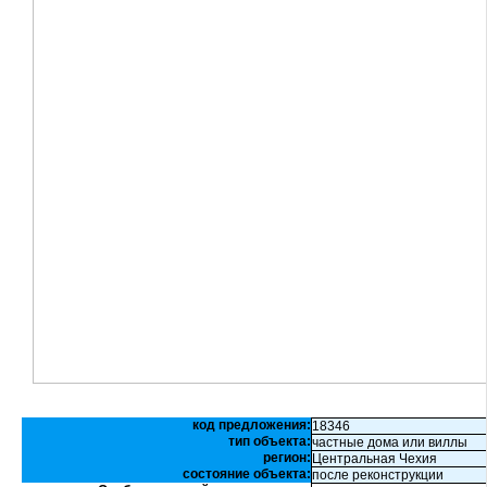
код предложения:
18346
тип объекта:
частные дома или виллы
регион:
Центральная Чехия
состояние объекта:
после реконструкции