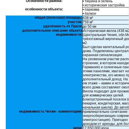
Особенности района:
• тишина и зелень
• историческая застройка
особенности объекта:
• парковка
• балкон
общая (полезная) площадь:
438 м²
участок:
759 м²
удалённость от Праги:
до 50 км
дополнительное описание обьекта
Историческая вилла (438 м2
недвижимости:
(Центральная Чехия, обл.М
трёхэтажный кирпичный дом
м2.
Был сделан капитальный р
дома. Подключены централь
охранная сигнализация.
На ухоженном участке расп
строение, в котором находит
Германия) и солнечные пан
этими панелями, хватает на
электричества, его можно п
дополнительный доход. На 1
ом этаже – камин и историч
всего дома составляют около
Вилла подходит для прожив
для коммерческих целей.
Благоустроенный поселок (
пекарня, кондитерская, мага
начальная школа). До автоб
недвижимость Чехии - комментарии:
привлекательно сочетание 
энергосберегающих совреме
электростанция). Пригодно 
доходом от аренды, для бо
цена:
12 650 000 крон