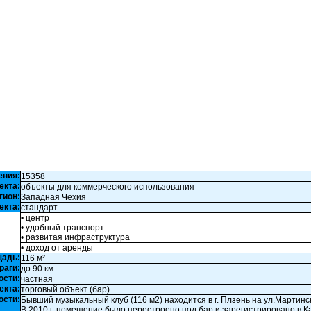
ения:
15358
екта:
объекты для коммерческого использования
гион:
Западная Чехия
екта:
стандарт
• центр
• удобный транспорт
• развитая инфраструктура
• доход от аренды
щадь:
116 м²
раги:
до 90 км
ости:
частная
екта:
торговый объект (бар)
ости:
Бывший музыкальный клуб (116 м2) находится в г. Плзень на ул.Мартинс
В 2010 г. помещение было перестроено под бар и зарегистрировано в К