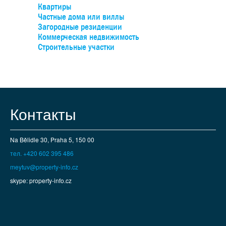
бо
Квартиры
об
Частные дома или виллы
уча
Загородные резиденции
Коммерческая недвижимость
Строительные участки
де
под
к
учас
Контакты
слу
пере
в 
Na Bělidle 30, Praha 5, 150 00
возм
тел. +420 602 395 486
Вил
meytuv@property-info.cz
skype: property-info.cz
спо