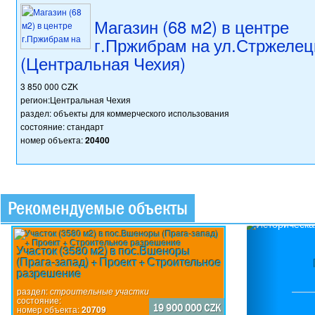
Магазин (68 м2) в центре
г.Пржибрам на ул.Стржелец
(Центральная Чехия)
3 850 000 CZK
регион:Центральная Чехия
раздел: объекты для коммерческого использования
состояние: стандарт
номер объекта:
20400
Рекомендуемые объекты
Previou
Участок (3580 м2) в пос.Вшеноры
(Прага-запад) + Проект + Строительное
разрешение
раздел:
строительные участки
состояние:
19 900 000 CZK
номер объекта:
20709