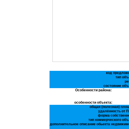
код предлож
тип объ
ре
состояние объ
Особенности района:
особенности объекта:
общая (полезная) пло
удалённость от П
форма собственн
тип коммерческого объ
дополнительное описание обьекта недвижим