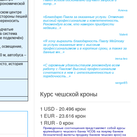
Павел всегда досконально изучает запросы и
трономической
потр...»
Алена
еском центре
о стороны пешей
«Благодарю Павла за оказанные услуги. Отмечаю
переносить
высокий профессионализм и компетентность.
Рекомендую всем, кто намерен приобрести
недвижи...»
водчатые
а система
Valerii
не подключён)
«Я хочу выразить благодарность Павлу Мейтову
за услуги оказанные мне с высоким
, освещение,
профессионализмом и в короткие сроки, а также за
данные мн...»
 м, автобуса –
irena-leo
сто, история
«С огромным удовольствием рекомендую всем
работу с Павлом! Высокий профессионализм
сочетается в нем с интеллигентностью и
порядочность...»
sergei65
Курс чешской кроны
1 USD -
20.496 крон
1 EUR -
23.616 крон
1 RUR -
0 крон
Приведенные соотношения представляют собой курсы
крупнейшего чешского банка ЧСОБ на покупку банком
безналичной валюты продажу банком чешских крон) на