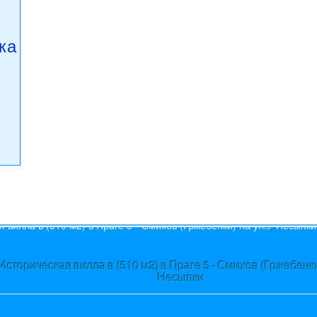
ка
s
Историческая вилла в (510 м2) в Праге 5 - Смихов (Гржебенки
Несыпки