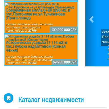
Современная вилла 6+КК (296 м2) в
пос.Пругонице на ул.Тулипанова
(Прага-запад)
раздел:
частные дома или виллы
состояние:
новостройка
109 000 000 CZK
номер объекта:
20706
Исто
Пра
чет
Историческая усадьба (1 114 м2) в
пос.Глубока над Влтавой (Южная
Д
Чехия)
кв
П
раздел:
частные дома или виллы
состояние:
после реконструкции
по
69 900 000 CZK
номер объекта:
20262
исп
пр
дом
каж
4-
н
Каталог недвижимости
оби