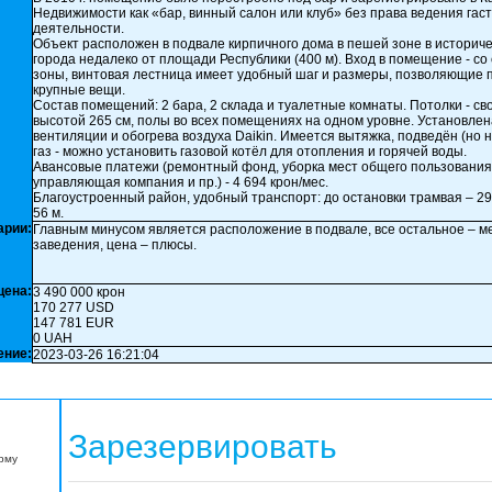
Недвижимости как «бар, винный салон или клуб» без права ведения гас
деятельности.
Объект расположен в подвале кирпичного дома в пешей зоне в историч
города недалеко от площади Республики (400 м). Вход в помещение - с
зоны, винтовая лестница имеет удобный шаг и размеры, позволяющие 
крупные вещи.
Состав помещений: 2 бара, 2 склада и туалетные комнаты. Потолки - с
высотой 265 см, полы во всех помещениях на одном уровне. Установлен
вентиляции и обогрева воздуха Daikin. Имеется вытяжка, подведён (но 
газ - можно установить газовой котёл для отопления и горячей воды.
Авансовые платежи (ремонтный фонд, уборка мест общего пользования
управляющая компания и пр.) - 4 694 крон/мес.
Благоустроенный район, удобный транспорт: до остановки трамвая – 290
56 м.
арии:
Главным минусом является расположение в подвале, все остальное – ме
заведения, цена – плюсы.
цена:
3 490 000 крон
170 277 USD
147 781 EUR
0 UAH
ение:
2023-03-26 16:21:04
Зарезервировать
орму