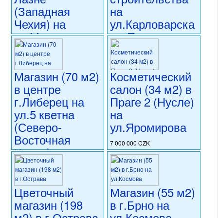
(Западная
на
Чехия) на
ул.Карловарска
ул.Масарикова
в г.Плзень
(Западная
5 799 000 CZK
Чехия)
регион:Западная Чехия
раздел: объекты для
Магазин (70 м2)
Косметический
7 320 000 CZK
коммерческого использования
в центре
салон (34 м2) в
регион:Западная Чехия
состояние: стандарт
раздел: объекты для
г.Либерец на
Праге 2 (Нусле)
номер объекта:
18518
коммерческого использования
ул.5 кветна
на
состояние: новостройка
(Северо-
ул.Яромирова
номер объекта:
20736
Восточная
7 000 000 CZK
Чехия)
регион:Прага 2
раздел: объекты для
7 210 000 CZK
коммерческого использования
регион:Северо-Восточная
состояние: стандарт
Чехия
Цветочный
Магазин (55 м2)
номер объекта:
20471
раздел: объекты для
магазин (198
в г.Брно на
коммерческого использования
м2) в г.Острава
ул.Космова
состояние: стандарт