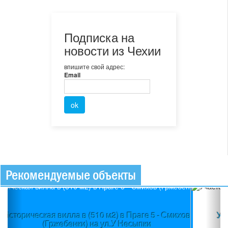
Подписка на
новости из Чехии
впишите свой адрес:
Email
Рекомендуемые объекты
Previous
Ne
Участок (3580 м2) в пос.Вшеноры (Прага-запад) +
Проект + Строительное разрешение