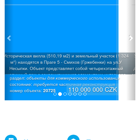
Участок с уклоном (3580 м2), который можно разделить н
огороженных участка под застройку с общей подъездно
дорогой, расположен в пос.Вшеноры (Прага-запад). Имее
готовый проект трех современных вилл «Панорама Вшен
раздел:
строительные участки
с Разрешением на строительство 3 семейных домов: Ви
состояние:
«Х» (6/7+1): Площадь участка - 1026 м², полезная площад
19 900 000 CZK
номер объекта:
20709
242,1 м², площадь застройки: -187,3 м² (коэффициент
застройки 18,2%). Просторный дом со встроенным гараж
светлое общее пространство на верхнем этаже, тихая зон
нижнем этаже. Вилла «Y» (6+1): Площадь участка - 803 м
полезная площадь - 225,5 м² , площадь застройки - 165,3
(коэффициент застройки 20,6%). Тихая зона на нижнем э
с прямым выходом на террасу, встроенный гараж и свет
общее пространство на верхнем этаже. Вилла «Z» (4+kk