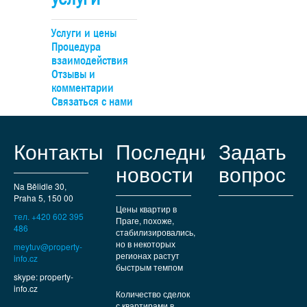
Услуги и цены
Процедура
взаимодействия
Отзывы и
комментарии
Связаться с нами
Контакты
Последние
Задать
новости
вопрос
Na Bělidle 30,
Praha 5, 150 00
Цены квартир в
тел. +420 602 395
Праге, похоже,
486
стабилизировались,
но в некоторых
meytuv@property-
регионах растут
info.cz
быстрым темпом
skype: property-
info.cz
Количество сделок
с квартирами в