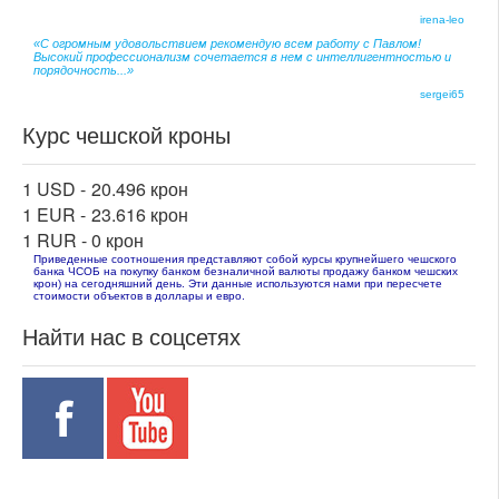
irena-leo
«С огромным удовольствием рекомендую всем работу с Павлом!
Высокий профессионализм сочетается в нем с интеллигентностью и
порядочность...»
sergei65
Курс чешской кроны
1 USD -
20.496 крон
1 EUR -
23.616 крон
1 RUR -
0 крон
Приведенные соотношения представляют собой курсы крупнейшего чешского
банка ЧСОБ на покупку банком безналичной валюты продажу банком чешских
крон) на сегодняшний день. Эти данные используются нами при пересчете
стоимости объектов в доллары и евро.
Найти нас в соцсетях