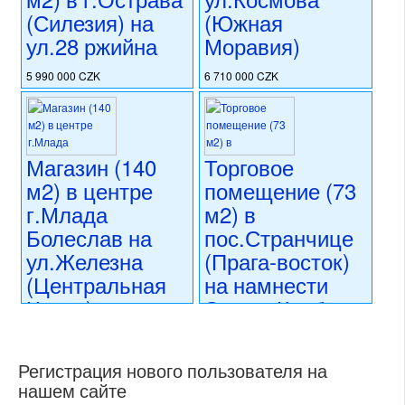
номер объекта:
20729
(Силезия) на
(Южная
ул.28 ржийна
Моравия)
5 990 000 CZK
6 710 000 CZK
регион:Силезия
регион:Южная Моравия
раздел: объекты для
раздел: объекты для
коммерческого использования
коммерческого использования
состояние: после
состояние: стандарт
Магазин (140
Торговое
реконструкции
номер объекта:
20403
номер объекта:
20449
м2) в центре
помещение (73
г.Млада
м2) в
Болеслав на
пос.Странчице
ул.Железна
(Прага-восток)
(Центральная
на намнести
Чехия)
Эмила Колбена
7 990 000 CZK
6 490 000 CZK
регион:Центральная Чехия
регион:область Праги
Регистрация нового пользователя на
раздел: объекты для
раздел: объекты для
нашем сайте
коммерческого использования
коммерческого использования