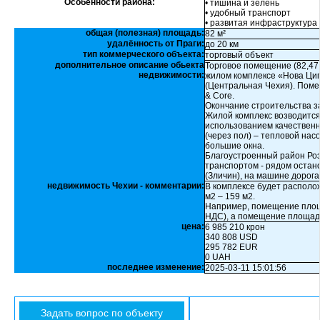
Особенности района:
• тишина и зелень
• удобный транспорт
• развитая инфраструктура
общая (полезная) площадь:
82 м²
удалённость от Праги:
до 20 км
тип коммерческого объекта:
торговый объект
дополнительное описание обьекта
Торговое помещение (82,47
недвижимости:
жилом комплексе «Нова Циг
(Центральная Чехия). Поме
& Core.
Окончание строительства за
Жилой комплекс возводится
использованием качественн
(через пол) – тепловой нас
большие окна.
Благоустроенный район Ро
транспортом - рядом остан
(Зличин), на машине дорога
недвижимость Чехии - комментарии:
В комплексе будет распол
м2 – 159 м2.
Например, помещение площадью 
НДС), а помещение площадь
цена:
6 985 210 крон
340 808 USD
295 782 EUR
0 UAH
последнее изменение:
2025-03-11 15:01:56