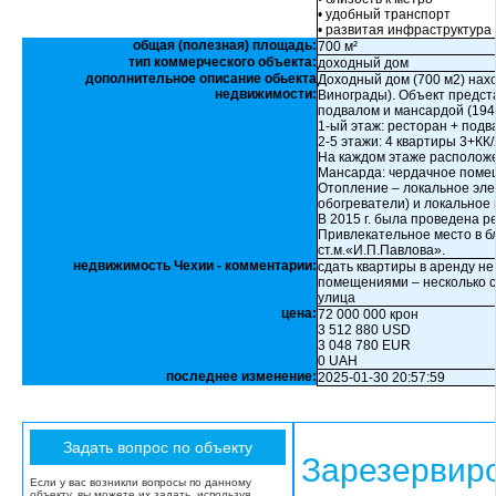
• удобный транспорт
• развитая инфраструктура
общая (полезная) площадь:
700 м²
тип коммерческого объекта:
доходный дом
дополнительное описание обьекта
Доходный дом (700 м2) нахо
недвижимости:
Винограды). Объект предст
подвалом и мансардой (1945
1-ый этаж: ресторан + подва
2-5 этажи: 4 квартиры 3+КК/
На каждом этаже располож
Мансарда: чердачное помещ
Отопление – локальное эле
обогреватели) и локальное
В 2015 г. была проведена р
Привлекательное место в б
ст.м.«И.П.Павлова».
недвижимость Чехии - комментарии:
сдать квартиры в аренду н
помещениями – несколько с
улица
цена:
72 000 000 крон
3 512 880 USD
3 048 780 EUR
0 UAH
последнее изменение:
2025-01-30 20:57:59
Зарезервир
Если у вас возникли вопросы по данному
объекту, вы можете их задать, используя