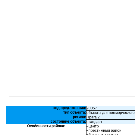
код предложения:
20057
тип объекта:
объекты для коммерческого
регион:
Прага 2
состояние объекта:
стандарт
Особенности района:
• центр
• престижный район
• близость к метро