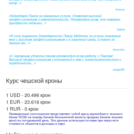
потр...»
Алена
«Благодарю Павла за оказанные услуги. Отмечаю высокий
профессионализм и компетентность. Рекомендую всем, кто намерен
приобрести недвижи...»
Valerii
«Я хочу выразить благодарность Павлу Мейтову за услуги оказанные
мне с высоким профессионализмом и в короткие сроки, а также за
данные мн...»
irena-leo
«С огромным удовольствием рекомендую всем работу с Павлом!
Высокий профессионализм сочетается в нем с интеллигентностью и
порядочность...»
sergei65
Курс чешской кроны
1 USD -
20.496 крон
1 EUR -
23.616 крон
1 RUR -
0 крон
Приведенные соотношения представляют собой курсы крупнейшего чешского
банка ЧСОБ на покупку банком безналичной валюты продажу банком чешских
крон) на сегодняшний день. Эти данные используются нами при пересчете
стоимости объектов в доллары и евро.