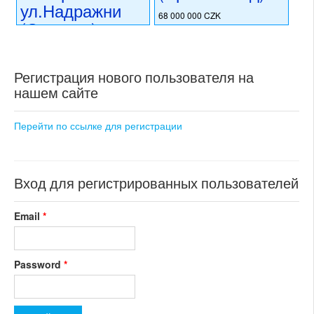
ул.Надражни
68 000 000 CZK
(Силезия)
регион:область Праги
раздел: объекты для
80 000 000 CZK
коммерческого использования
регион:Силезия
состояние: новостройка
Регистрация нового пользователя на
раздел: объекты для
номер объекта:
20628
нашем сайте
коммерческого использования
состояние: требуется
капитальная реконструкция
Перейти по ссылке для регистрации
номер объекта:
20747
Вход для регистрированных пользователей
Email
*
Password
*