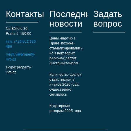
Контакты
Последние
Задать
новости
вопрос
Na Bělidle 30,
Praha 5, 150 00
Цены квартир в
тел. +420 602 395
Праге, похоже,
486
стабилизировались,
но в некоторых
meytuv@property-
регионах растут
info.cz
быстрым темпом
skype: property-
info.cz
Количество сделок
с квартирами в
январе 2026 года
существенно
снизилось
Квартирные
рекорды 2025 года