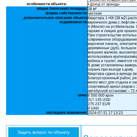
особенности объекта:
• доход от аренды
общая (полезная) площадь:
38 м²
форма собственности:
частная
дополнительное описание обьекта
Квартира 1+КК (38 м2) рас
недвижимости:
кирпичного дома с лифтом «
4 (Михле) на ул.Михельска
гараже и секция для хранен
При строительстве использ
современное оборудование.
варочная панель, электрич
деревянные (дуб), большое
внешних жалюзи, высокопроч
использована крупноразмер
кабина и туалет, имеется 
В доме установлены камер
охрана при въезде к дому.
Квартира сдана в аренду (
Благоустроенный район, ря
много мест для отдыха и за
спортивный ареал рядом с 
автобусной остановки – 72 м
цена:
6 500 000 крон
317 135 USD
275 237 EUR
0 UAH
последнее изменение:
2024-07-31 17:13:23