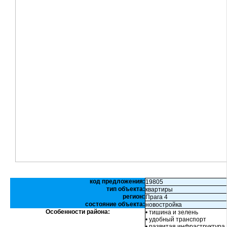
код предложения:
19805
тип объекта:
квартиры
регион:
Прага 4
состояние объекта:
новостройка
Особенности района:
• тишина и зелень
• удобный транспорт
• развитая инфраструктура