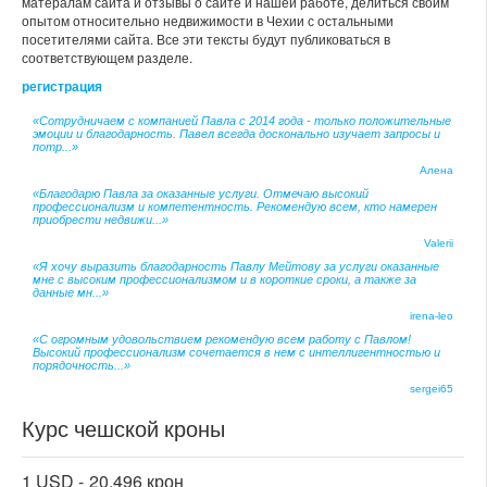
матералам сайта и отзывы о сайте и нашей работе, делиться своим
опытом относительно недвижимости в Чехии с остальными
посетителями сайта. Все эти тексты будут публиковаться в
соответствующем разделе.
регистрация
«Сотрудничаем с компанией Павла с 2014 года - только положительные
эмоции и благодарность. Павел всегда досконально изучает запросы и
потр...»
Алена
«Благодарю Павла за оказанные услуги. Отмечаю высокий
профессионализм и компетентность. Рекомендую всем, кто намерен
приобрести недвижи...»
Valerii
«Я хочу выразить благодарность Павлу Мейтову за услуги оказанные
мне с высоким профессионализмом и в короткие сроки, а также за
данные мн...»
irena-leo
«С огромным удовольствием рекомендую всем работу с Павлом!
Высокий профессионализм сочетается в нем с интеллигентностью и
порядочность...»
sergei65
Курс чешской кроны
1 USD -
20.496 крон