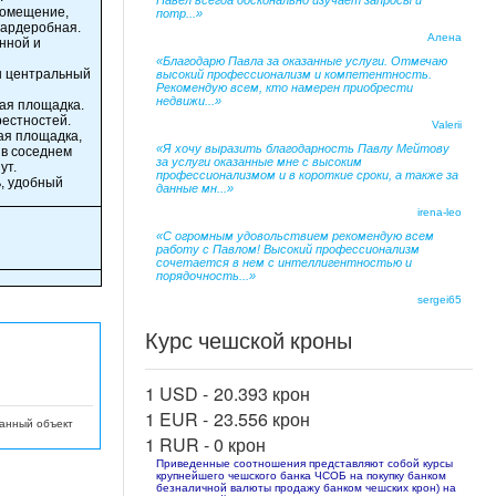
Павел всегда досконально изучает запросы и
 помещение,
потр...»
 гардеробная.
Алена
анной и
«Благодарю Павла за оказанные услуги. Отмечаю
ны центральный
высокий профессионализм и компетентность.
Рекомендую всем, кто намерен приобрести
недвижи...»
ная площадка.
рестностей.
Valerii
ая площадка,
«Я хочу выразить благодарность Павлу Мейтову
 в соседнем
за услуги оказанные мне с высоким
ут.
профессионализмом и в короткие сроки, а также за
ь, удобный
данные мн...»
irena-leo
«С огромным удовольствием рекомендую всем
работу с Павлом! Высокий профессионализм
сочетается в нем с интеллигентностью и
порядочность...»
sergei65
Курс чешской кроны
1 USD -
20.393 крон
1 EUR -
23.556 крон
данный объект
1 RUR -
0 крон
Приведенные соотношения представляют собой курсы
крупнейшего чешского банка ЧСОБ на покупку банком
безналичной валюты продажу банком чешских крон) на