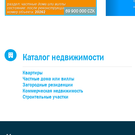
П
раздел:
частные дома или виллы
состояние:
после реконструкции
по
69 900 000 CZK
номер объекта:
20262
исп
пр
дом
каж
4-
н
Каталог недвижимости
оби
бо
Квартиры
об
Частные дома или виллы
уча
Загородные резиденции
Коммерческая недвижимость
Строительные участки
де
под
к
учас