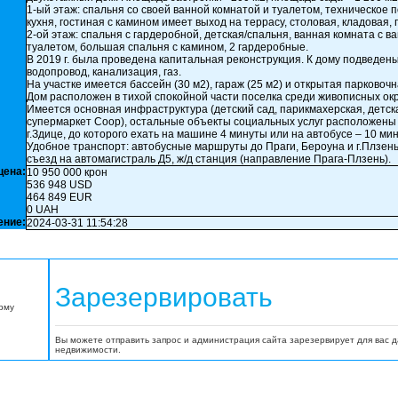
1-ый этаж: спальня со своей ванной комнатой и туалетом, техническое
кухня, гостиная с камином имеет выход на террасу, столовая, кладовая,
2-ой этаж: спальня с гардеробной, детская/спальня, ванная комната с в
туалетом, большая спальня с камином, 2 гардеробные.
В 2019 г. была проведена капитальная реконструкция. К дому подведе
водопровод, канализация, газ.
На участке имеется бассейн (30 м2), гараж (25 м2) и открытая парковоч
Дом расположен в тихой спокойной части поселка среди живописных ок
Имеется основная инфраструктура (детский сад, парикмахерская, детск
супермаркет Coop), остальные объекты социальных услуг расположены
г.Здице, до которого ехать на машине 4 минуты или на автобусе – 10 мин
Удобное транспорт: автобусные маршруты до Праги, Бероуна и г.Плзен
съезд на автомагистраль Д5, ж/д станция (направление Прага-Плзень).
цена:
10 950 000 крон
536 948 USD
464 849 EUR
0 UAH
ение:
2024-03-31 11:54:28
Зарезервировать
орму
Вы можете отправить запрос и администрация сайта зарезервирует для вас 
недвижимости.