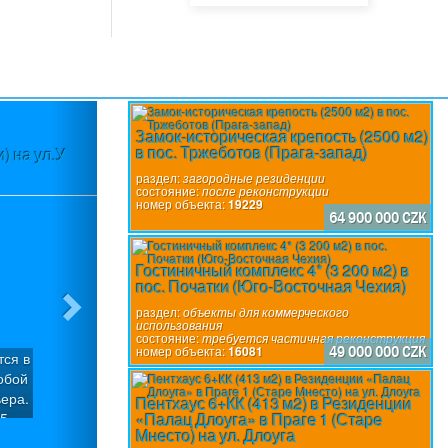
Next
Замок-историческая крепость (2500 м2)
в пос. Тржеботов (Прага-запад)
) на ул.У
раздел:
загородные резиденции
состояние:
после реконструкции
номер объекта:
19229
64 900 000 CZK
Гостиничный комплекс 4* (3 200 м2) в
пос. Початки (Юго-Восточная Чехия)
раздел:
объекты для коммерческого
использования
состояние:
требуется частичная реконструкция
номер объекта:
16081
49 000 000 CZK
тся в
обой
ера.
Пентхаус 6+КК (413 м2) в Резиденции
«Палац Длоуга» в Праге 1 (Старе
 5
Мнесто) на ул. Длоуга
ия.