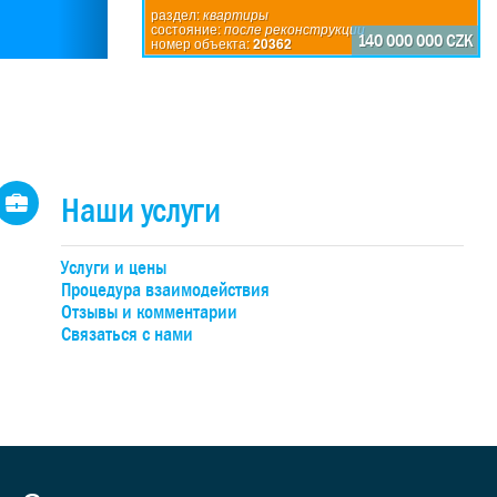
 -
раздел:
квартиры
состояние:
после реконструкции
яет
140 000 000 CZK
номер объекта:
20362
ие -
ный
ки в
-й и
ия,
ью
Наши услуги
ке +
я
или
Услуги и цены
щий
Процедура взаимодействия
 уже
Отзывы и комментарии
Связаться с нами
для
а, в
ти
во. В