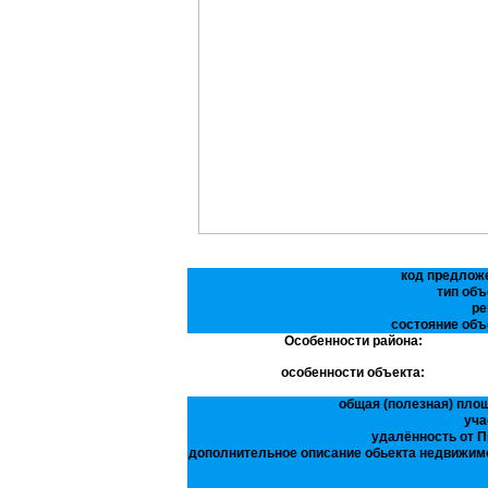
код предлож
тип объ
ре
состояние объ
Особенности района:
особенности объекта:
общая (полезная) пло
уча
удалённость от П
дополнительное описание обьекта недвижим