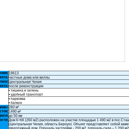
ения:
19613
екта:
частные дома или виллы
гион:
Центральная Чехия
екта:
после реконструкции
• тишина и зелень
• удобный транспорт
• парковка
• балкон
щадь:
260 м²
сток:
1490 м²
раги:
до 50 км
ости:
Дом 6+КК (260 м2) расположен на участке площадью 1 490 м2 в пос.Ста
(Центральная Чехия, область Бероун). Объект представляет собой кам
двухэтажный дом. Площадь застройки - 200 м2, площадь сада – 1 200 м2