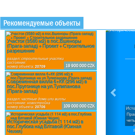
Рекомендуемые объекты
Previou
Участок (3580 м2) в пос.Вшеноры
(Прага-запад) + Проект + Строительное
разрешение
раздел:
строительные участки
состояние:
19 900 000 CZK
номер объекта:
20709
Современная вилла 6+КК (296 м2) в
пос.Пругонице на ул.Тулипанова
(Прага-запад)
раздел:
частные дома или виллы
состояние:
новостройка
109 000 000 CZK
номер объекта:
20706
Исто
Пра
чет
Историческая усадьба (1 114 м2) в
пос.Глубока над Влтавой (Южная
Д
Чехия)
кв