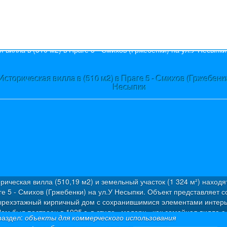
s
Историческая вилла в (510 м2) в Праге 5 - Смихов (Гржебенки
Несыпки
рическая вилла (510,19 м2) и земельный участок (1 324 м²) находя
ге 5 - Смихов (Гржебенки) на ул.У Несыпки. Объект представляет с
ырехэтажный кирпичный дом с сохранившимися элементами интерь
ом был построен в 1925 г. в стиле «модерн» как семейная вилла с
раздел:
объекты для коммерческого использования
артирами. Была проведена капитальная дорогостоящая реконструкц