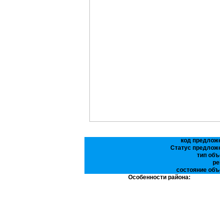
код предлож
Статус предлож
тип объ
ре
состояние объ
Особенности района: