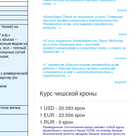
Павел всегда досконально изучает запросы и
потр...»
Алена
«Благодарю Павла за оказанные услуги. Отмечаю
высокий профессионализм и компетентность.
Рекомендую всем, кто намерен приобрести
 Чехия) на
недвижи...»
Valerii
в.в) с
м, крыша –
«Я хочу выразить благодарность Павлу Мейтову
расным видом на
за услуги оказанные мне с высоким
, пол – теплый.
профессионализмом и в короткие сроки, а также за
данные мн...»
енерных сетей
рыши,
irena-leo
.
«С огромным удовольствием рекомендую всем
работу с Павлом! Высокий профессионализм
.
сочетается в нем с интеллигентностью и
 с коммерческой
порядочность...»
вартир (по
sergei65
зеем
Курс чешской кроны
1 USD -
20.393 крон
стное жилье,
1 EUR -
23.556 крон
1 RUR -
0 крон
Приведенные соотношения представляют собой курсы
крупнейшего чешского банка ЧСОБ на покупку банком
безналичной валюты продажу банком чешских крон) на