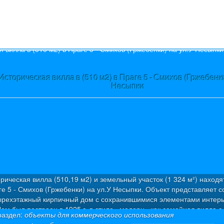
s
Историческая вилла в (510 м2) в Праге 5 - Смихов (Гржебенки
Несыпки
рическая вилла (510,19 м2) и земельный участок (1 324 м²) находя
ге 5 - Смихов (Гржебенки) на ул.У Несыпки. Объект представляет с
ырехэтажный кирпичный дом с сохранившимися элементами интерь
ом был построен в 1925 г. в стиле «модерн» как семейная вилла с
раздел:
объекты для коммерческого использования
артирами. Была проведена капитальная дорогостоящая реконструкц