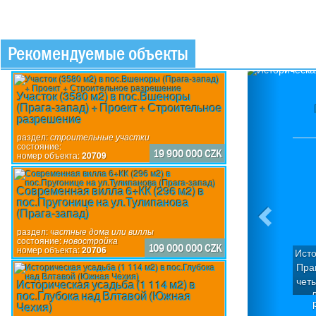
Рекомендуемые объекты
Previou
Участок (3580 м2) в пос.Вшеноры
(Прага-запад) + Проект + Строительное
разрешение
раздел:
строительные участки
состояние:
19 900 000 CZK
номер объекта:
20709
Современная вилла 6+КК (296 м2) в
пос.Пругонице на ул.Тулипанова
(Прага-запад)
раздел:
частные дома или виллы
состояние:
новостройка
109 000 000 CZK
номер объекта:
20706
Исто
Пра
чет
Историческая усадьба (1 114 м2) в
пос.Глубока над Влтавой (Южная
Д
Чехия)
кв