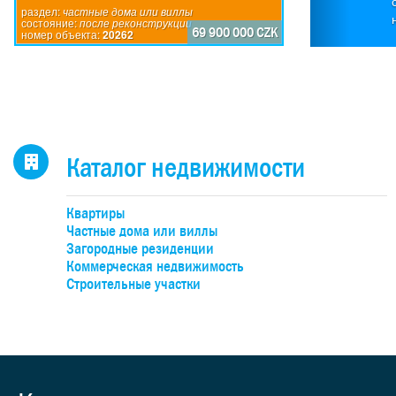
П
раздел:
частные дома или виллы
состояние:
после реконструкции
по
69 900 000 CZK
номер объекта:
20262
исп
пр
дом
каж
4-
н
Каталог недвижимости
оби
бо
Квартиры
об
Частные дома или виллы
уча
Загородные резиденции
Коммерческая недвижимость
Строительные участки
де
под
к
учас