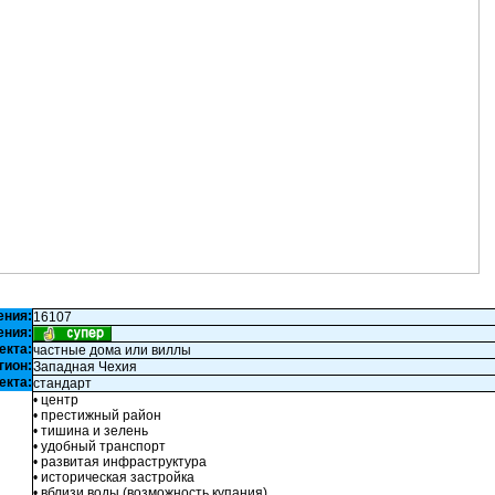
ения:
16107
ения:
екта:
частные дома или виллы
гион:
Западная Чехия
екта:
стандарт
• центр
• престижный район
• тишина и зелень
• удобный транспорт
• развитая инфраструктура
• историческая застройка
• вблизи воды (возможность купания)