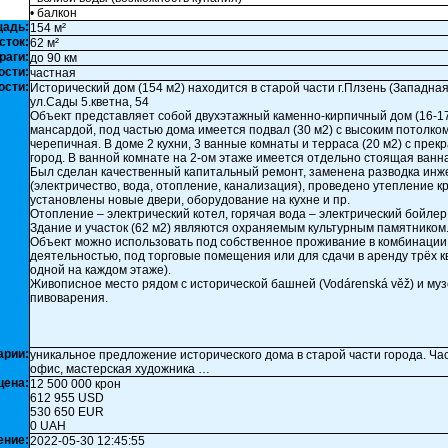
• балкон
щадь:
154 м²
сток:
62 м²
раги:
до 90 км
ости:
частная
ости:
Исторический дом (154 м2) находится в старой части г.Плзень (Западная
ул.Сады 5.кветна, 54
Объект представляет собой двухэтажный каменно-кирпичный дом (16-17 
мансардой, под частью дома имеется подвал (30 м2) с высоким потолко
черепичная. В доме 2 кухни, 3 ванные комнаты и терраса (20 м2) с прек
город. В ванной комнате на 2-ом этаже имеется отдельно стоящая ванна
Был сделан качественный капитальный ремонт, заменена разводка инж
(электричество, вода, отопление, канализация), проведено утепление к
установлены новые двери, оборудование на кухне и пр.
Отопление – электрический котел, горячая вода – электрический бойлер
Здание и участок (62 м2) являются охраняемым культурным памятником
Объект можно использовать под собственное проживание в комбинации
деятельностью, под торговые помещения или для сдачи в аренду трёх к
одной на каждом этаже).
Живописное место рядом с исторической башней (Vodárenská věž) и му
пивоварения.
арии:
уникальное предложение исторического дома в старой части города. Ча
офис, мастерская художника …
цена:
12 500 000 крон
612 955 USD
530 650 EUR
0 UAH
ение:
2022-05-30 12:45:55