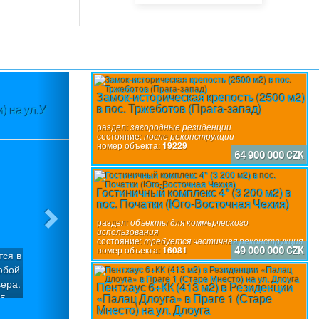
Next
Замок-историческая крепость (2500 м2)
в пос. Тржеботов (Прага-запад)
) на ул.У
Участок (3580 м2) в пос.Вшеноры (П
разр
раздел:
загородные резиденции
состояние:
после реконструкции
номер объекта:
19229
64 900 000 CZK
Гостиничный комплекс 4* (3 200 м2) в
пос. Початки (Юго-Восточная Чехия)
раздел:
объекты для коммерческого
использования
состояние:
требуется частичная реконструкция
номер объекта:
16081
49 000 000 CZK
тся в
Участок с уклоном (3580 м2), который м
обой
участка под застройку с общей подъе
ера.
пос.Вшеноры (Прага-запад). Имеется го
Пентхаус 6+КК (413 м2) в Резиденции
«Палац Длоуга» в Праге 1 (Старе
 5
вилл «Панорама Вшеноры» с Разрешение
раздел:
строительные участки
Мнесто) на ул. Длоуга
ия.
домов: Вилла «Х» (6/7+1): Площадь участ