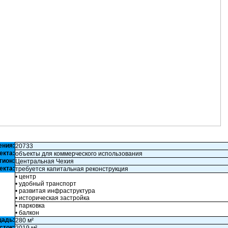
ения:
20733
екта:
объекты для коммерческого использования
гион:
Центральная Чехия
екта:
требуется капитальная реконструкция
• центр
• удобный транспорт
• развитая инфраструктура
• историческая застройка
• парковка
• балкон
щадь:
280 м²
сток: