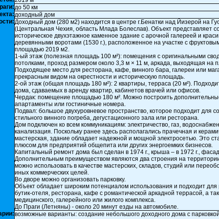
2019 м²
раги:
до 50 км
екта:
доходный дом
ости:
Доходный дом (280 м2) находится в центре г.Бенатки над Йизерой на Гу
(Центральная Чехия, область Млада Болеслав). Объект представляет с
историческое двухэтажное каменное здание с арочной галереей и крас
деревянными воротами (1530 г.), расположенное на участке с фруктовы
площадью 2019 м2.
1-ый этаж (полезная площадь 100 м²): помещения с оригинальными св
потолками, проход размером около 3,3 м × 11 м, аркада, выходящая на 
Подходящее место для ресторана, кафе, винного бара, галереи или маг
прекрасным видом на окрестности и историческую площадь.
2-ой этаж (общая площадь 180 м²): 2 квартиры, терраса (20 м²). Подходи
дома, сдаваемых в аренду квартир, кабинетов врачей или офисов.
Чердак: помещение площадью 180 м². Можно построить дополнительны
апартаменты или гостиничные номера.
Подвал: большое двухуровневое пространство, которое подходит для с
стильного винного погреба, дегустационного зала или ресторана.
Дом подключен ко всем коммуникациям: электричество, газ, водоснабжен
канализация. Поскольку ранее здесь располагались прачечная и керами
мастерская, здание обладает надежной и мощной электросетью. Это с
плюсом для предприятий общепита или других энергоемких бизнесов.
Капитальный ремонт дома был сделан в 1974 г., крыша – в 1972 г., фасада
Дополнительным преимуществом являются два строения на территории
можно использовать в качестве мастерских, складов, студий или переоб
иных коммерческих целей.
Во дворе можно организовать парковку.
Объект обладает широким потенциалом использования и подходит для
бутик-отеля, ресторана, кафе с романтической аркадной террасой, а та
медицинского, галерейного или жилого комплекса.
До Праги (Летняны) - около 20 минут езды на автомобиле.
арии:
возможные варианты: создание небольшого доходного дома с парковкой 