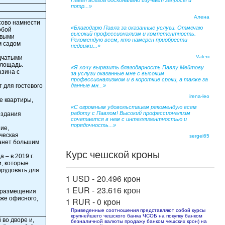
Павел всегда досконально изучает запросы и
потр...»
Алена
сово намнести
«Благодарю Павла за оказанные услуги. Отмечаю
обой
высокий профессионализм и компетентность.
ивыми
Рекомендую всем, кто намерен приобрести
м садом
недвижи...»
Valerii
одчатыми
площадь.
«Я хочу выразить благодарность Павлу Мейтову
азина с
за услуги оказанные мне с высоким
профессионализмом и в короткие сроки, а также за
т для гостевого
данные мн...»
irena-leo
е квартиры,
«С огромным удовольствием рекомендую всем
работу с Павлом! Высокий профессионализм
оздания
сочетается в нем с интеллигентностью и
порядочность...»
ие,
ческая
sergei65
танет большим
Курс чешской кроны
 – в 2019 г.
, которые
орудовать для
1 USD -
20.496 крон
1 EUR -
23.616 крон
 размещения
кже офисного,
1 RUR -
0 крон
Приведенные соотношения представляют собой курсы
крупнейшего чешского банка ЧСОБ на покупку банком
во дворе и,
безналичной валюты продажу банком чешских крон) на