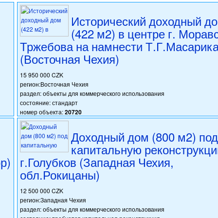
Исторический доходный д
(422 м2) в центре г. Морав
Тржебова на намнести Т.Г.Масарик
(Восточная Чехия)
15 950 000 CZK
регион:Восточная Чехия
раздел: объекты для коммерческого использования
состояние: стандарт
номер объекта:
20720
Доходный дом (800 м2) по
капитальную реконструкци
р)
г.Голубков (Западная Чехия,
обл.Рокицаны)
12 500 000 CZK
регион:Западная Чехия
раздел: объекты для коммерческого использования