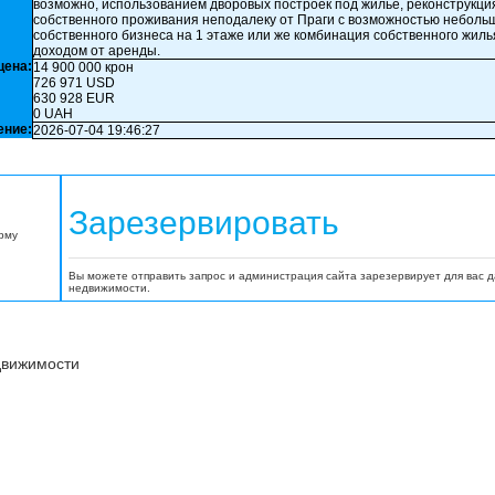
возможно, использованием дворовых построек под жилье, реконструкция
собственного проживания неподалеку от Праги с возможностью неболь
собственного бизнеса на 1 этаже или же комбинация собственного жиль
доходом от аренды.
цена:
14 900 000 крон
726 971 USD
630 928 EUR
0 UAH
ение:
2026-07-04 19:46:27
Зарезервировать
орму
Вы можете отправить запрос и администрация сайта зарезервирует для вас 
недвижимости.
движимости