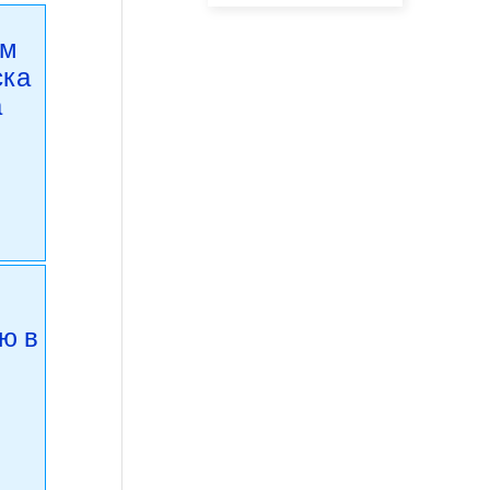
ом
ска
а
д
ю в